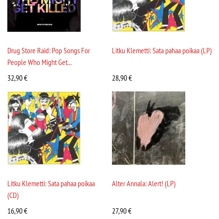
Drug Store Raid: Pop Songs For
Litku Klemetti: Sata pahaa poikaa (LP)
People Who Might Get...
32,90
€
28,90
€
Litku Klemetti: Sata pahaa poikaa
Alter Annala: Alert! (LP)
(CD)
16,90
€
27,90
€