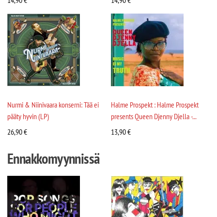
14,90
€
14,90
€
Nurmi & Niinivaara konserni: Tää ei
Halme Prospekt : Halme Prospekt
pääty hyvin (LP)
presents Queen Djenny Djella -...
26,90
€
13,90
€
Ennakkomyynnissä