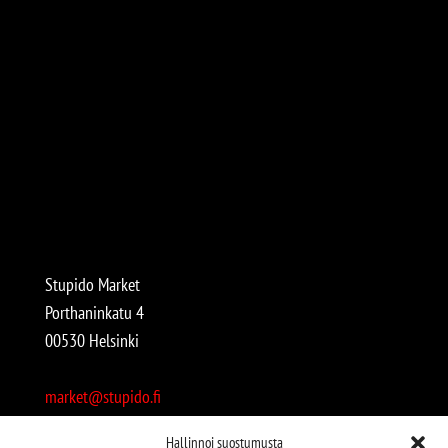
Stupido Market
Porthaninkatu 4
00530 Helsinki
market@stupido.fi
+358 50 4708664
Hallinnoi suostumusta