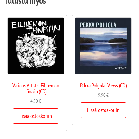
Tutustu myös
Various Artists: Eilinen on
Pekka Pohjola: Views (CD)
tänään (CD)
9,90
€
4,90
€
Lisää ostoskoriin
Lisää ostoskoriin