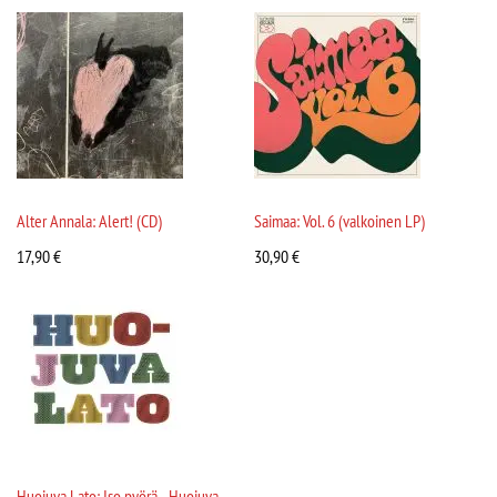
Alter Annala: Alert! (CD)
Saimaa: Vol. 6 (valkoinen LP)
17,90
€
30,90
€
Huojuva Lato: Iso pyörä - Huojuva