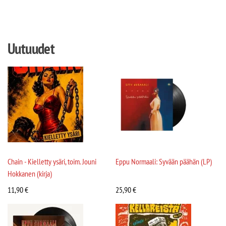
Uutuudet
Chain - Kielletty ysäri, toim. Jouni
Eppu Normaali: Syvään päähän (LP)
Hokkanen (kirja)
11,90
€
25,90
€