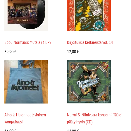
Eppu Normaali: Mutala (3 LP)
Kirjoituksia kellareista vol. 14
39,90
€
12,00
€
Aino ja Hajonneet: sininen
Nurmi & Niinivaara konserni: Tää ei
kangaskassi
pääty hyvin (CD)