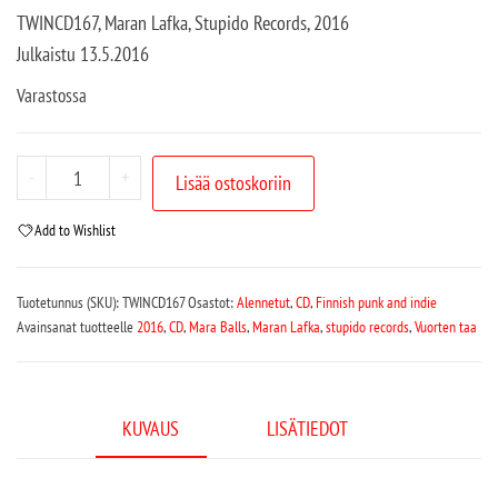
TWINCD167, Maran Lafka, Stupido Records, 2016
Julkaistu 13.5.2016
Varastossa
-
+
Lisää ostoskoriin
Add to Wishlist
Tuotetunnus (SKU):
TWINCD167
Osastot:
Alennetut
,
CD
,
Finnish punk and indie
Avainsanat tuotteelle
2016
,
CD
,
Mara Balls
,
Maran Lafka
,
stupido records
,
Vuorten taa
KUVAUS
LISÄTIEDOT