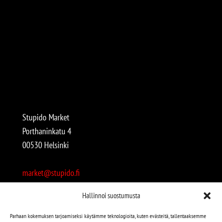
Stupido Market
Porthaninkatu 4
00530 Helsinki
market@stupido.fi
+358 50 4708664
Hallinnoi suostumusta
Avoinna:
Parhaan kokemuksen tarjoamiseksi käytämme teknologioita, kuten evästeitä, tallentaaksemme