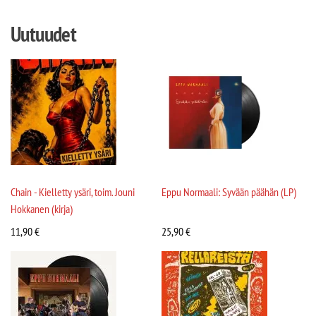
Uutuudet
Chain - Kielletty ysäri, toim. Jouni
Eppu Normaali: Syvään päähän (LP)
Hokkanen (kirja)
11,90
€
25,90
€