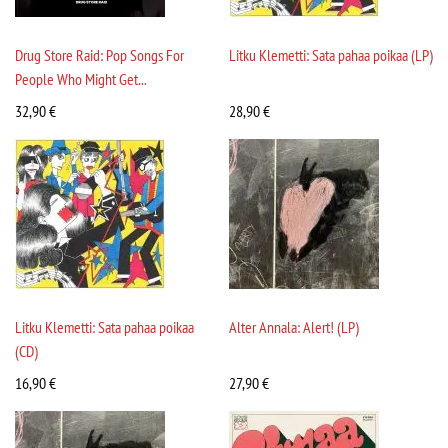
Drug Store Raid: Pop Songs For
Litku Klemetti: Sata pahaa poikaa (LP)
People Who Might Get...
32,90
€
28,90
€
Litku Klemetti: Sata pahaa poikaa
Alter Annala: Alert! (LP)
(CD)
16,90
€
27,90
€