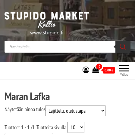
Stupido Market – verkossa ja kivijalassa
Stupido Market on vaihtoehtomusaan
erikoistunut verkko- sekä
kivijalkakauppa Helsingissä Kallion
sydämessä.
0
0,00
€
Valikko
Maran Lafka
Näytetään ainoa tulos
Tuotteet
1 - 1
/
1
. Tuotteita sivulla