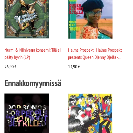
Nurmi & Niinivaara konserni: Tää ei
Halme Prospekt : Halme Prospekt
pääty hyvin (LP)
presents Queen Djenny Djella -...
26,90
€
13,90
€
Ennakkomyynnissä