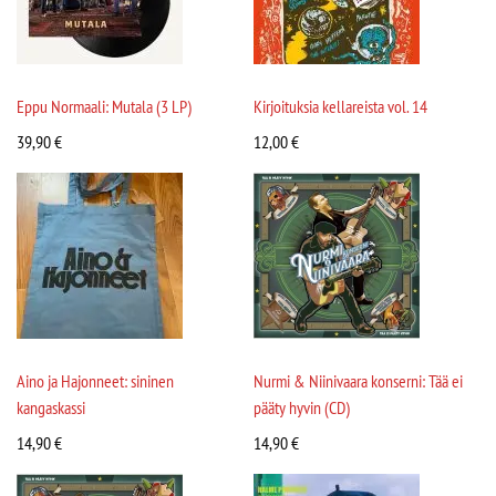
Eppu Normaali: Mutala (3 LP)
Kirjoituksia kellareista vol. 14
39,90
€
12,00
€
Aino ja Hajonneet: sininen
Nurmi & Niinivaara konserni: Tää ei
kangaskassi
pääty hyvin (CD)
14,90
€
14,90
€