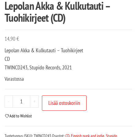
Lepolan Akka & Kulkutauti –
Tuohikirjeet (CD)
14,90
€
Lepolan Akka & Kulkutauti – Tuohikirjeet
CD
TWINCD243, Stupido Records, 2021
Varastossa
-
+
Lisää ostoskoriin
Add to Wishlist
Tuotetunnus (SKU):
TWINCD243
Osastot:
CD
,
Finnish punk and indie
,
Stupido