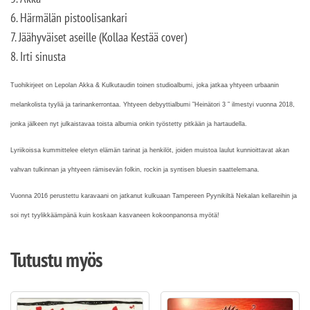
6. Härmälän pistoolisankari
7. Jäähyväiset aseille (Kollaa Kestää cover)
8. Irti sinusta
Tuohikirjeet on Lepolan Akka & Kulkutaudin toinen studioalbumi, joka jatkaa yhtyeen urbaanin
melankolista tyyliä ja tarinankerrontaa. Yhtyeen debyyttialbumi ”Heinätori 3 ” ilmestyi vuonna 2018,
jonka jälkeen nyt julkaistavaa toista albumia onkin työstetty pitkään ja hartaudella.
Lyriikoissa kummittelee eletyn elämän tarinat ja henkilöt, joiden muistoa laulut kunnioittavat akan
vahvan tulkinnan ja yhtyeen rämisevän folkin, rockin ja syntisen bluesin saattelemana.
Vuonna 2016 perustettu karavaani on jatkanut kulkuaan Tampereen Pyynikiltä Nekalan kellareihin ja
soi nyt tyylikkäämpänä kuin koskaan kasvaneen kokoonpanonsa myötä!
Tutustu myös