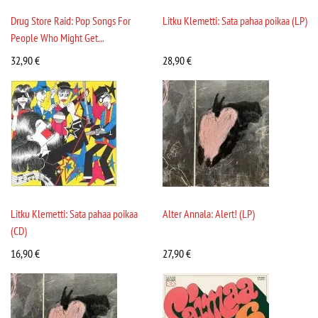
Drug Store Raid: Pop Songs For
Litku Klemetti: Sata pahaa poikaa (LP)
People Who Might Get...
32,90
€
28,90
€
Litku Klemetti: Sata pahaa poikaa
Alter Annala: Alert! (LP)
(CD)
16,90
€
27,90
€