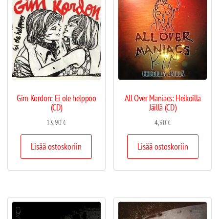
Gim Kordon: Ei ole helppoo
All Over Maniacs: Heikoilla
(CD)
Jäillä (CD)
13,90
€
4,90
€
Lisää ostoskoriin
Lisää ostoskoriin