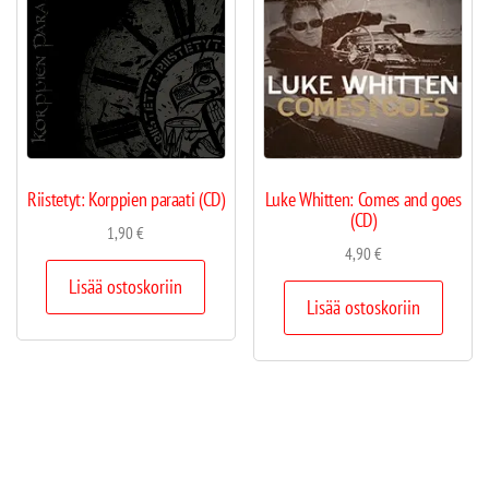
Riistetyt: Korppien paraati (CD)
Luke Whitten: Comes and goes
(CD)
1,90
€
4,90
€
Lisää ostoskoriin
Lisää ostoskoriin