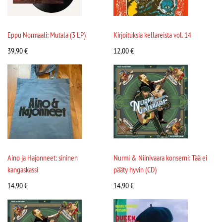
Eppu Normaali: Mutala (3 LP)
Kirjoituksia kellareista vol. 14
39,90
€
12,00
€
Aino ja Hajonneet: sininen
Nurmi & Niinivaara konserni: Tää ei
kangaskassi
pääty hyvin (CD)
14,90
€
14,90
€