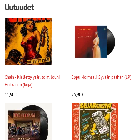
Uutuudet
Chain - Kielletty ysäri, toim. Jouni
Eppu Normaali: Syvään päähän (LP)
Hokkanen (kirja)
11,90
€
25,90
€