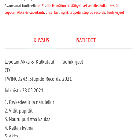
Avainsanat tuotteelle
2021
,
CD
,
Heinätori 3
,
Jäähyväiset aseille
,
Kollaa Kestää
,
Lepolan Akka & Kulkutauti
,
Liisa Tavi
,
nyrkkitappelu
,
stupido records
,
Tuohikirjeet
KUVAUS
LISÄTIEDOT
Lepolan Akka & Kulkutauti – Tuohikirjeet
CD
TWINCD243, Stupido Records, 2021
Julkaistu 28.05.2021
1. Psykedeelit ja naruleikit
2. Villit pupillit
3. Nauru puristaa kaulaa
4. Kallan kylmä
5. Akka