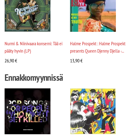
Nurmi & Niinivaara konserni: Tää ei
Halme Prospekt : Halme Prospekt
pääty hyvin (LP)
presents Queen Djenny Djella -...
26,90
€
13,90
€
Ennakkomyynnissä