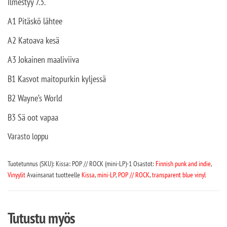
Ilmestyy 7.3.
A1 Pitäskö lähtee
A2 Katoava kesä
A3 Jokainen maaliviiva
B1 Kasvot maitopurkin kyljessä
B2 Wayne’s World
B3 Sä oot vapaa
Varasto loppu
Tuotetunnus (SKU):
Kissa: POP // ROCK (mini-LP)-1
Osastot:
Finnish punk and indie
,
Vinyylit
Avainsanat tuotteelle
Kissa
,
mini-LP
,
POP // ROCK
,
transparent blue vinyl
Tutustu myös