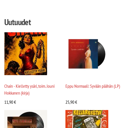
Uutuudet
Chain - Kielletty ysäri, toim. Jouni
Eppu Normaali: Syvään päähän (LP)
Hokkanen (kirja)
11,90
€
25,90
€