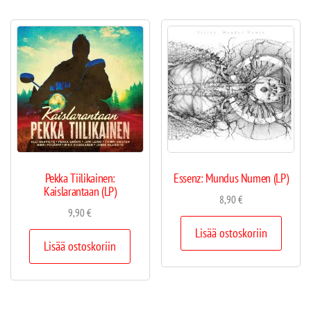
Pekka Tiilikainen:
Essenz: Mundus Numen (LP)
Kaislarantaan (LP)
8,90
€
9,90
€
Lisää ostoskoriin
Lisää ostoskoriin