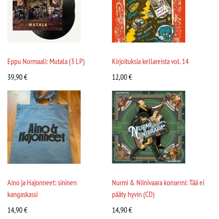
Eppu Normaali: Mutala (3 LP)
Kirjoituksia kellareista vol. 14
39,90
€
12,00
€
Aino ja Hajonneet: sininen
Nurmi & Niinivaara konserni: Tää ei
kangaskassi
pääty hyvin (CD)
14,90
€
14,90
€