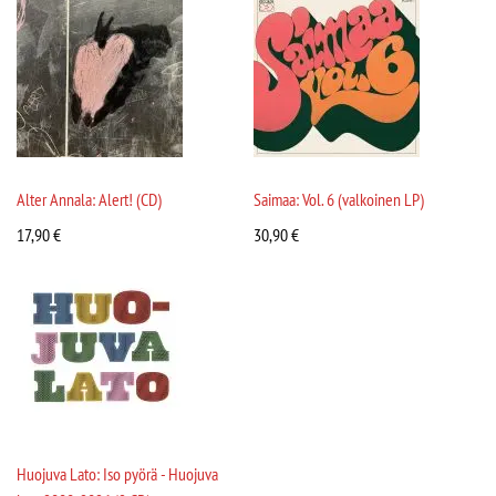
Alter Annala: Alert! (CD)
Saimaa: Vol. 6 (valkoinen LP)
17,90
€
30,90
€
Huojuva Lato: Iso pyörä - Huojuva