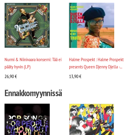
Nurmi & Niinivaara konserni: Tää ei
Halme Prospekt : Halme Prospekt
pääty hyvin (LP)
presents Queen Djenny Djella -...
26,90
€
13,90
€
Ennakkomyynnissä