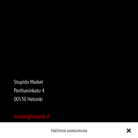
Stupido Market
Porthaninkatu 4
00530 Helsinki
market@stupido.fi
+358 50 4708664
Hallinnoi suostumusta