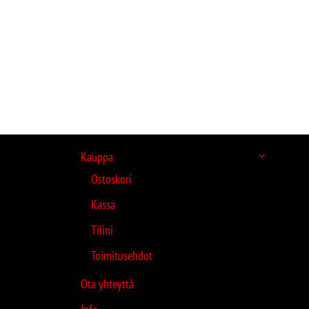
Kauppa
Ostoskori
Kassa
Tilini
Toimitusehdot
Ota yhteyttä