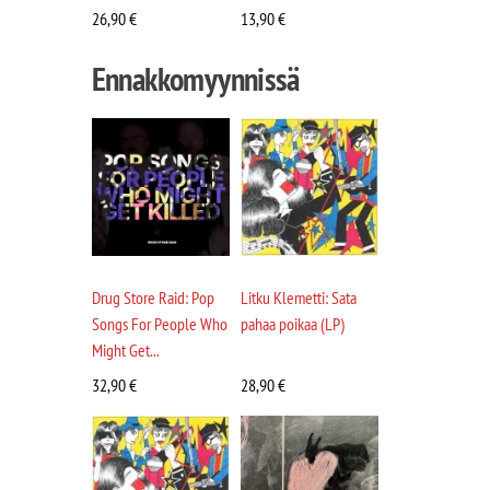
26,90
€
13,90
€
Ennakkomyynnissä
Drug Store Raid: Pop
Litku Klemetti: Sata
Songs For People Who
pahaa poikaa (LP)
Might Get...
32,90
€
28,90
€