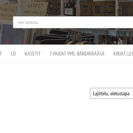
do
arket on
omusaan
t –
ut
ssa
kä
kauppa
ä
lassa
T
CD
KASETIT
T-PAIDAT YMS. BÄNDIKRÄÄSÄ
KIRJAT, L
.