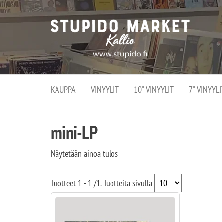
Stupi
Stupido M
vaihtoeht
Marke
erikoistun
verko
verkko- se
kivijalka
ja
Helsingiss
kivija
Kallion
KAUPPA
VINYYLIT
10" VINYYLIT
7" VINYYLI
sydämessä
mini-LP
Näytetään ainoa tulos
Tuotteet
1 - 1
/
1
. Tuotteita sivulla