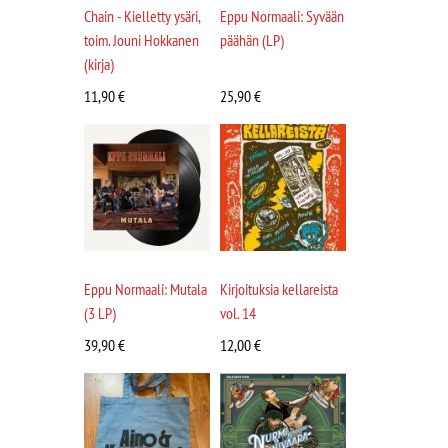
Chain - Kielletty ysäri,
Eppu Normaali: Syvään
toim. Jouni Hokkanen
päähän (LP)
(kirja)
11,90
€
25,90
€
Eppu Normaali: Mutala
Kirjoituksia kellareista
(3 LP)
vol. 14
39,90
€
12,00
€