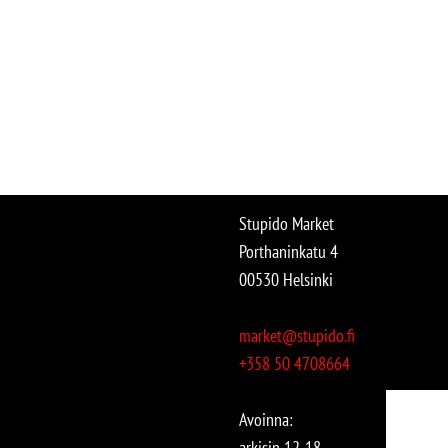
Stupido Market
Porthaninkatu 4
00530 Helsinki
market@stupido.fi
+358 50 4708664
Avoinna:
arkisin 12-18