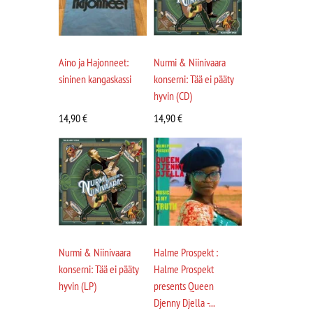
Aino ja Hajonneet:
Nurmi & Niinivaara
sininen kangaskassi
konserni: Tää ei pääty
hyvin (CD)
14,90
€
14,90
€
Nurmi & Niinivaara
Halme Prospekt :
konserni: Tää ei pääty
Halme Prospekt
hyvin (LP)
presents Queen
Djenny Djella -...