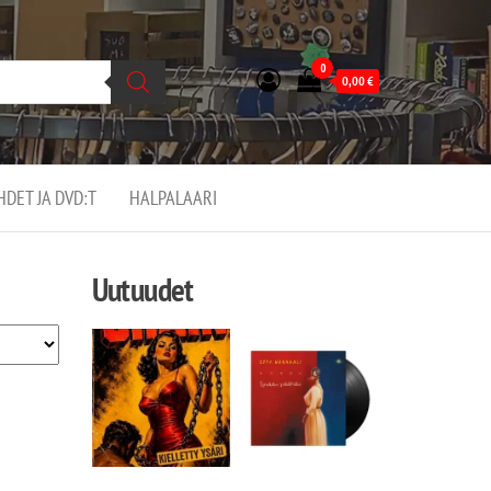
0
0,00
€
EHDET JA DVD:T
HALPALAARI
Uutuudet