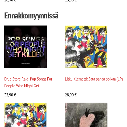
Ennakkomyynnissä
Drug Store Raid: Pop Songs For
Litku Klemetti: Sata pahaa poikaa (LP)
People Who Might Get...
32,90
€
28,90
€