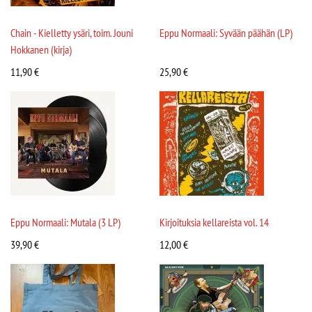
Chain - Kielletty ysäri, toim. Jouni
Eppu Normaali: Syvään päähän (LP)
Hokkanen (kirja)
11,90
€
25,90
€
Eppu Normaali: Mutala (3 LP)
Kirjoituksia kellareista vol. 14
39,90
€
12,00
€