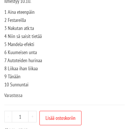
Ilmestyy 10.10.
1 Aina eteenpäin
2 Festareilla
3 Nakutan atk:ta
4 Niin sä saisit tietää
5 Mandela-efekti
6 Kuumeisen unta
7 Autoteiden hurinaa
8 Liikaa ihan liikaa
9 Tänään
10 Sunnuntai
Varastossa
-
+
Lisää ostoskoriin