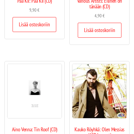
Pää Kii: Pää Kii (CD)
Various Artists: Eilinen on
tänään (CD)
9,90
€
4,90
€
Lisää ostoskoriin
Lisää ostoskoriin
Aino Venna: Tin Roof (CD)
Kauko Röyhkä: Olen Messias