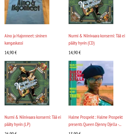
Aino ja Hajonneet: sininen
Nurmi & Niinivaara konserni: Tää ei
kangaskassi
pääty hyvin (CD)
14,90
€
14,90
€
Nurmi & Niinivaara konserni: Tää ei
Halme Prospekt : Halme Prospekt
pääty hyvin (LP)
presents Queen Djenny Djella -...
26,90
€
13,90
€