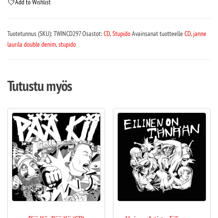
Add to Wishlist
Tuotetunnus (SKU):
TWINCD297
Osastot:
CD
,
Stupido
Avainsanat tuotteelle
CD
,
janne
laurila double denim
,
stupido
Tutustu myös