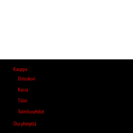
Kauppa
Ostoskori
Kassa
Tilini
Toimitusehdot
Ota yhteyttä