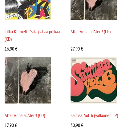
Litku Klemetti: Sata pahaa poikaa
Alter Annala: Alert! (LP)
(CD)
16,90
€
27,90
€
Alter Annala: Alert! (CD)
Saimaa: Vol. 6 (valkoinen LP)
17,90
€
30,90
€