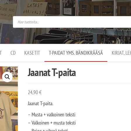
do
arket on
omusaan
t –
ut
ssa
kä
kauppa
ä
lassa
T
CD
KASETIT
T-PAIDAT YMS. BÄNDIKRÄÄSÄ
KIRJAT, L
.
Jaanat T-paita
24,90
€
Jaanat T-paita.
– Musta + valkoinen teksti
– Valkoinen + musta teksti
– Beige + vihreä teksti