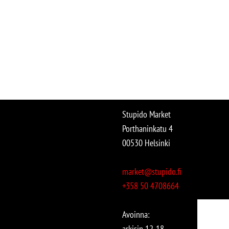
Stupido Market
Porthaninkatu 4
00530 Helsinki
market@stupido.fi
+358 50 4708664
Avoinna:
arkisin 12-18