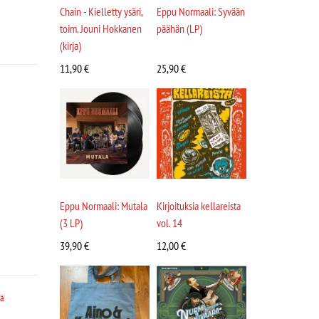
Chain - Kielletty ysäri,
Eppu Normaali: Syvään
toim. Jouni Hokkanen
päähän (LP)
(kirja)
11,90
€
25,90
€
Eppu Normaali: Mutala
Kirjoituksia kellareista
(3 LP)
vol. 14
39,90
€
12,00
€
sä