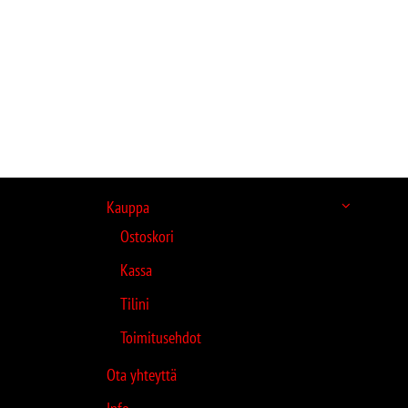
Kauppa
Ostoskori
Kassa
Tilini
Toimitusehdot
Ota yhteyttä