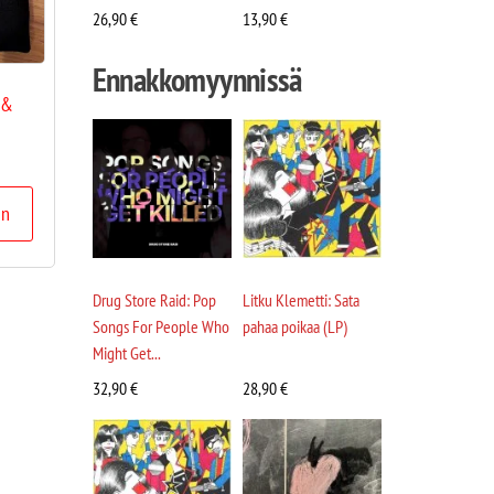
26,90
€
13,90
€
Ennakkomyynnissä
 &
in
Drug Store Raid: Pop
Litku Klemetti: Sata
Songs For People Who
pahaa poikaa (LP)
Might Get...
32,90
€
28,90
€