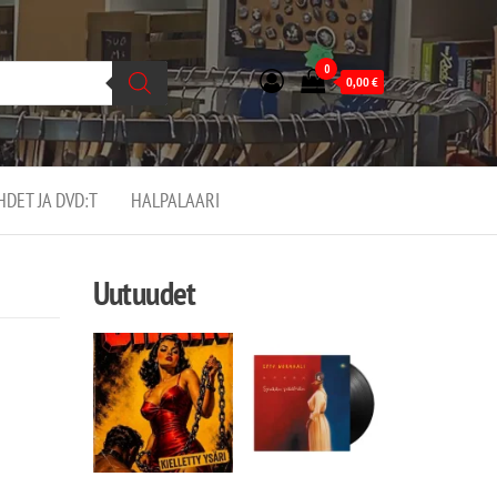
0
0,00
€
EHDET JA DVD:T
HALPALAARI
Uutuudet