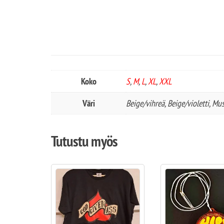
Koko
S
,
M
,
L
,
XL
,
XXL
Väri
Beige/vihreä, Beige/violetti, Mu
Tutustu myös