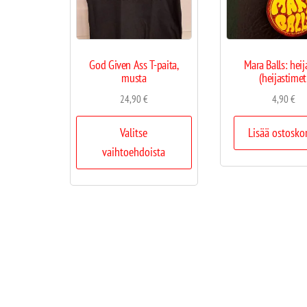
God Given Ass T-paita,
Mara Balls: heij
musta
(heijastimet
24,90
€
4,90
€
Valitse
Lisää ostosko
vaihtoehdoista