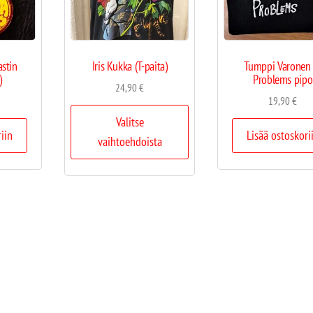
astin
Iris Kukka (T-paita)
Tumppi Varonen
)
Problems pipo
24,90
€
19,90
€
Valitse
riin
Lisää ostoskori
vaihtoehdoista