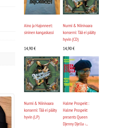
Aino ja Hajonneet:
Nurmi & Niinivaara
sininen kangaskassi
konserni: Tää ei pääty
hyvin (CD)
14,90
€
14,90
€
Nurmi & Niinivaara
Halme Prospekt :
konserni: Tää ei pääty
Halme Prospekt
hyvin (LP)
presents Queen
Djenny Djella -...