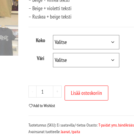
– Beige + violetti teksti
– Ruskea + beige teksti
Koko
Väri
-
+
Lisää ostoskoriin
Add to Wishlist
Tuotetunnus (SKU):
Ei saatavilla/-tietoa
Osasto:
T-paidat yms. bändikrää
Avainsanat tuotteelle
Jaanat
,
tpaita