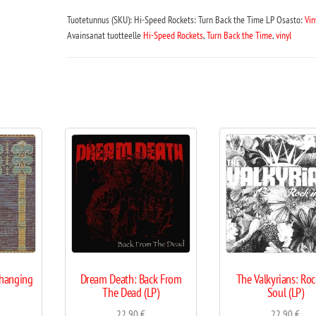
Tuotetunnus (SKU):
Hi-Speed Rockets: Turn Back the Time LP
Osasto:
Vin
Avainsanat tuotteelle
Hi-Speed Rockets
,
Turn Back the Time
,
vinyl
Changing
Dream Death: Back From
The Valkyrians: Ro
The Dead (LP)
Soul (LP)
22,90
€
22,90
€