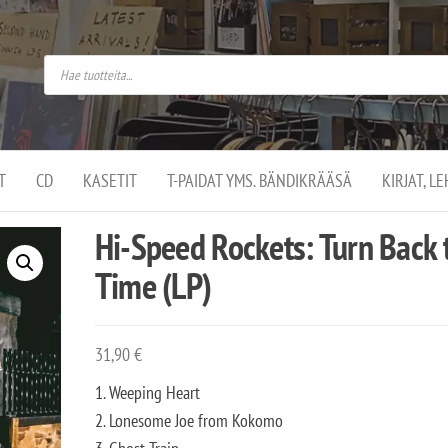
do
arket on
omusaan
t –
ut
ssa
kä
kauppa
ä
lassa
T
CD
KASETIT
T-PAIDAT YMS. BÄNDIKRÄÄSÄ
KIRJAT, L
.
Hi-Speed Rockets: Turn Back 
Time (LP)
31,90
€
1. Weeping Heart
2. Lonesome Joe from Kokomo