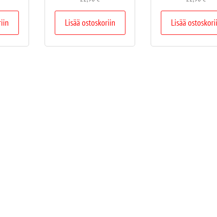
riin
Lisää ostoskoriin
Lisää ostoskori