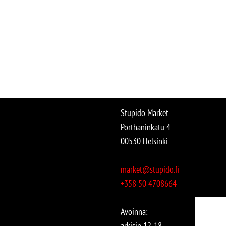
Stupido Market
Porthaninkatu 4
00530 Helsinki
market@stupido.fi
+358 50 4708664
Avoinna:
arkisin 12-18