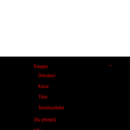
Kauppa
Ostoskori
Kassa
Tilini
Toimitusehdot
Ota yhteyttä