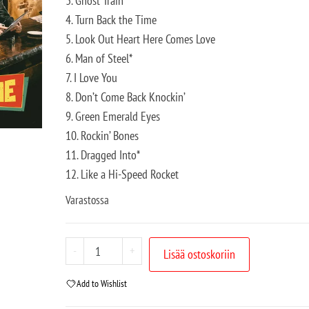
3. Ghost Train
4. Turn Back the Time
5. Look Out Heart Here Comes Love
6. Man of Steel*
7. I Love You
8. Don’t Come Back Knockin’
9. Green Emerald Eyes
10. Rockin’ Bones
11. Dragged Into*
12. Like a Hi-Speed Rocket
Varastossa
-
+
Lisää ostoskoriin
Add to Wishlist