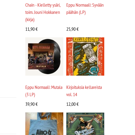
Chain - Kielletty ysäri,
Eppu Normaali: Syvään
toim. Jouni Hokkanen
päähän (LP)
(kirja)
11,90
€
25,90
€
Eppu Normaali: Mutala
Kirjoituksia kellareista
(3 LP)
vol. 14
39,90
€
12,00
€