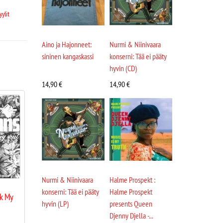
yylit
Aino ja Hajonneet:
Nurmi & Niinivaara
sininen kangaskassi
konserni: Tää ei pääty
hyvin (CD)
14,90
€
14,90
€
Nurmi & Niinivaara
Halme Prospekt :
konserni: Tää ei pääty
Halme Prospekt
ck My
hyvin (LP)
presents Queen
Djenny Djella -...