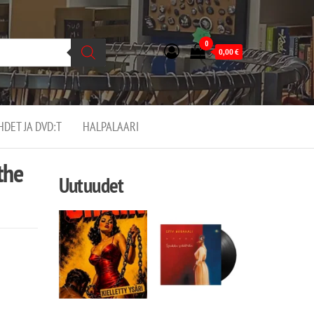
0
0,00
€
EHDET JA DVD:T
HALPALAARI
the
Uutuudet