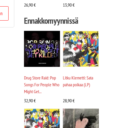
26,90
€
13,90
€
in
Ennakkomyynnissä
Drug Store Raid: Pop
Litku Klemetti: Sata
Songs For People Who
pahaa poikaa (LP)
Might Get...
32,90
€
28,90
€