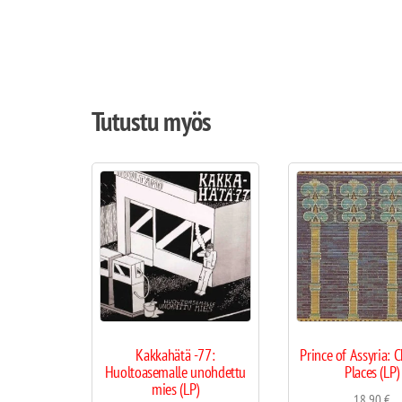
Tutustu myös
Kakkahätä -77:
Prince of Assyria: 
Huoltoasemalle unohdettu
Places (LP)
mies (LP)
18,90
€