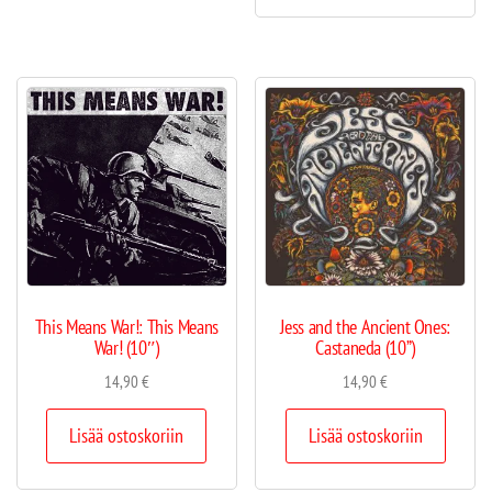
This Means War!: This Means
Jess and the Ancient Ones:
War! (10″)
Castaneda (10”)
14,90
€
14,90
€
Lisää ostoskoriin
Lisää ostoskoriin