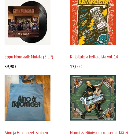
Eppu Normaali: Mutala (3 LP)
Kirjoituksia kellareista vol. 14
39,90
€
12,00
€
Aino ja Hajonneet: sininen
Nurmi & Niinivaara konserni: Tää ei