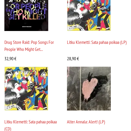
Drug Store Raid: Pop Songs For
Litku Klemetti: Sata pahaa poikaa (LP)
People Who Might Get...
32,90
€
28,90
€
Litku Klemetti: Sata pahaa poikaa
Alter Annala: Alert! (LP)
(CD)