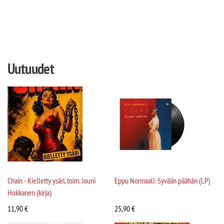
Uutuudet
Chain - Kielletty ysäri, toim. Jouni
Eppu Normaali: Syvään päähän (LP)
Hokkanen (kirja)
11,90
€
25,90
€