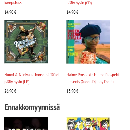
kangaskassi
pääty hyvin (CD)
14,90
€
14,90
€
Nurmi & Niinivaara konserni: Tää ei
Halme Prospekt : Halme Prospekt
pääty hyvin (LP)
presents Queen Djenny Djella -...
26,90
€
13,90
€
Ennakkomyynnissä