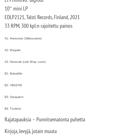
10″ mini LP
EDLP2121, Talsti Records, Finland, 2021
33 RPM, 300 kpl:n rajoitettu painos
A1: Anemones (Valkovuokot)
A2: Warpath
A3: Genocide (Link Wray cover)
B1: Bobodrillo
B2: YBGSYM
B3: Sasquatch
B4: Tivolimix
Rajatapauksia – Punnitsematonta puhetta
Kirjoja, levyjä, jotain muuta