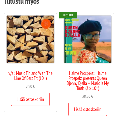
Tutustu myös
UUTUUS!
v/a : Music Finland WIth The
Halme Prospekt : Halme
Line Of Best Fit (10″)
Prospekt presents Queen
Djenny Djella – Music Is My
9,90
€
Truth (2 x 10″)
38,90
€
Lisää ostoskoriin
Lisää ostoskoriin