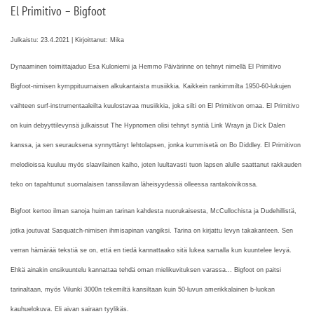
El Primitivo – Bigfoot
Julkaistu: 23.4.2021 | Kirjoittanut: Mika
Dynaaminen toimittajaduo Esa Kuloniemi ja Hemmo Päivärinne on tehnyt nimellä El Primitivo
Bigfoot-nimisen kymppituumaisen alkukantaista musiikkia. Kaikkein rankimmilta 1950-60-lukujen
vaihteen surf-instrumentaaleilta kuulostavaa musiikkia, joka silti on El Primitivon omaa. El Primitivo
on kuin debyyttilevynsä julkaissut The Hypnomen olisi tehnyt syntiä Link Wrayn ja Dick Dalen
kanssa, ja sen seurauksena synnyttänyt lehtolapsen, jonka kummisetä on Bo Diddley. El Primitivon
melodioissa kuuluu myös slaavilainen kaiho, joten luultavasti tuon lapsen alulle saattanut rakkauden
teko on tapahtunut suomalaisen tanssilavan läheisyydessä olleessa rantakoivikossa.
Bigfoot kertoo ilman sanoja huiman tarinan kahdesta nuorukaisesta, McCullochista ja Dudehillistä,
jotka joutuvat Sasquatch-nimisen ihmisapinan vangiksi. Tarina on kirjattu levyn takakanteen. Sen
verran hämärää tekstiä se on, että en tiedä kannattaako sitä lukea samalla kun kuuntelee levyä.
Ehkä ainakin ensikuuntelu kannattaa tehdä oman mielikuvituksen varassa… Bigfoot on paitsi
tarinaltaan, myös Vilunki 3000n tekemiltä kansiltaan kuin 50-luvun amerikkalainen b-luokan
kauhuelokuva. Eli aivan sairaan tyylikäs.