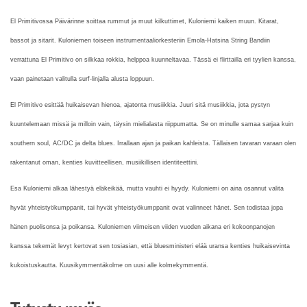
El Primitivossa Päivärinne soittaa rummut ja muut kilkuttimet, Kuloniemi kaiken muun. Kitarat,
bassot ja sitarit. Kuloniemen toiseen instrumentaaliorkesteriin Emola-Hatsina String Bandiin
verrattuna El Primitivo on silkkaa rokkia, helppoa kuunneltavaa. Tässä ei flirttailla eri tyylien kanssa,
vaan painetaan valitulla surf-linjalla alusta loppuun.
El Primitivo esittää huikaisevan hienoa, ajatonta musiikkia. Juuri sitä musiikkia, jota pystyn
kuuntelemaan missä ja milloin vain, täysin mielialasta riippumatta. Se on minulle samaa sarjaa kuin
southern soul, AC/DC ja delta blues. Irrallaan ajan ja paikan kahleista. Tällaisen tavaran varaan olen
rakentanut oman, kenties kuvitteellisen, musiikillisen identiteettini.
Esa Kuloniemi alkaa lähestyä eläkeikää, mutta vauhti ei hyydy. Kuloniemi on aina osannut valita
hyvät yhteistyökumppanit, tai hyvät yhteistyökumppanit ovat valinneet hänet. Sen todistaa jopa
hänen puolisonsa ja poikansa. Kuloniemen viimeisen viiden vuoden aikana eri kokoonpanojen
kanssa tekemät levyt kertovat sen tosiasian, että bluesministeri elää uransa kenties huikaisevinta
kukoistuskautta. Kuusikymmentäkolme on uusi alle kolmekymmentä.