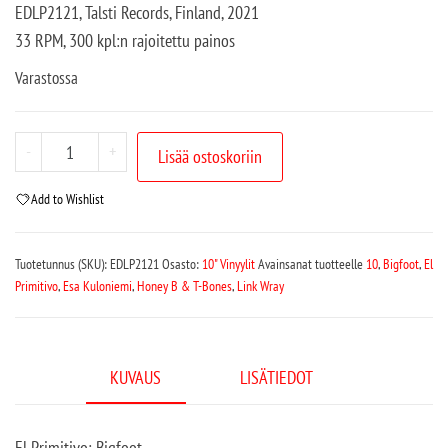
EDLP2121, Talsti Records, Finland, 2021
33 RPM, 300 kpl:n rajoitettu painos
Varastossa
-
+
Lisää ostoskoriin
Add to Wishlist
Tuotetunnus (SKU):
EDLP2121
Osasto:
10" Vinyylit
Avainsanat tuotteelle
10
,
Bigfoot
,
El
Primitivo
,
Esa Kuloniemi
,
Honey B & T-Bones
,
Link Wray
KUVAUS
LISÄTIEDOT
El Primitivo: Bigfoot