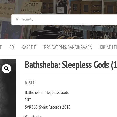
do
arket on
omusaan
t –
ut
ssa
kä
kauppa
ä
lassa
T
CD
KASETIT
T-PAIDAT YMS. BÄNDIKRÄÄSÄ
KIRJAT, L
.
Bathsheba: Sleepless Gods (
6,90
€
Bathsheba : Sleepless Gods
10″
SVR368, Svart Records 2015
Varastossa