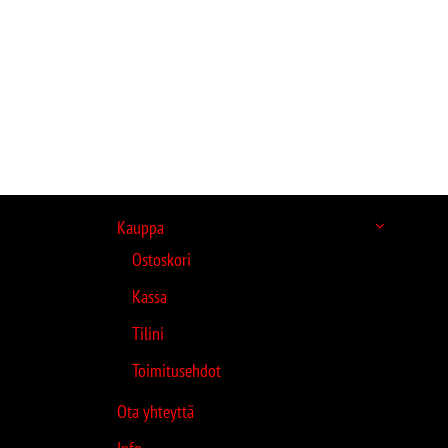
Kauppa
Ostoskori
Kassa
Tilini
Toimitusehdot
Ota yhteyttä