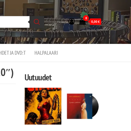
0
0,00
€
EHDET JA DVD:T
HALPALAARI
10″)
Uutuudet