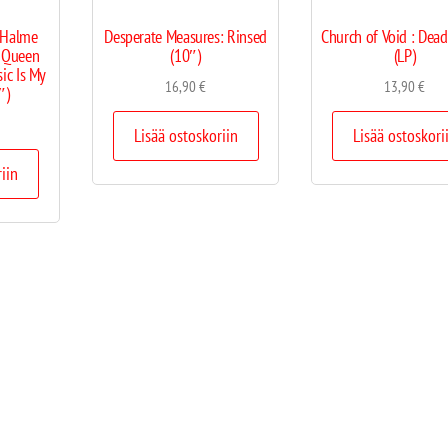
 Halme
Desperate Measures: Rinsed
Church of Void : Dead
s Queen
(10″)
(LP)
ic Is My
16,90
€
13,90
€
″)
Lisää ostoskoriin
Lisää ostoskori
riin