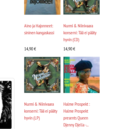
Aino ja Hajonneet:
Nurmi & Niinivaara
sininen kangaskassi
konserni: Tää ei pääty
hyvin (CD)
14,90
€
14,90
€
Nurmi & Niinivaara
Halme Prospekt :
konserni: Tää ei pääty
Halme Prospekt
hyvin (LP)
presents Queen
Djenny Djella -...