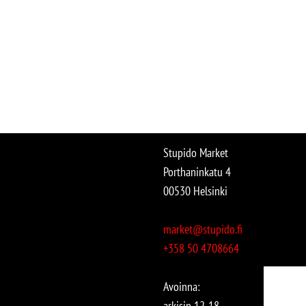
Stupido Market
Porthaninkatu 4
00530 Helsinki
market@stupido.fi
+358 50 4708664
Avoinna:
arkisin 12-18