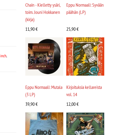
Chain - Kielletty ysäri,
Eppu Normaali: Syvään
toim. Jouni Hokkanen
päähän (LP)
(kirja)
11,90
€
25,90
€
 inch
,
Eppu Normaali: Mutala
Kirjoituksia kellareista
(3 LP)
vol. 14
39,90
€
12,00
€