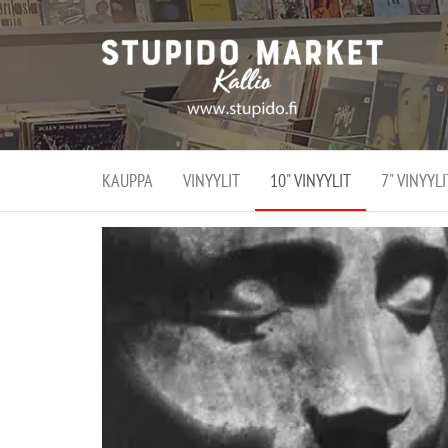
Stupi
Stupido M
vaihtoeht
Marke
erikoistun
verko
verkko- se
kivijalka
ja
Helsingiss
kivija
Kallion
KAUPPA
VINYYLIT
10" VINYYLIT
7" VINYYLI
sydämessä