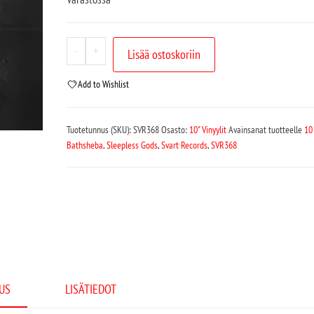
-
+
Lisää ostoskoriin
Add to Wishlist
Tuotetunnus (SKU):
SVR368
Osasto:
10" Vinyylit
Avainsanat tuotteelle
10
Bathsheba
,
Sleepless Gods
,
Svart Records
,
SVR368
US
LISÄTIEDOT