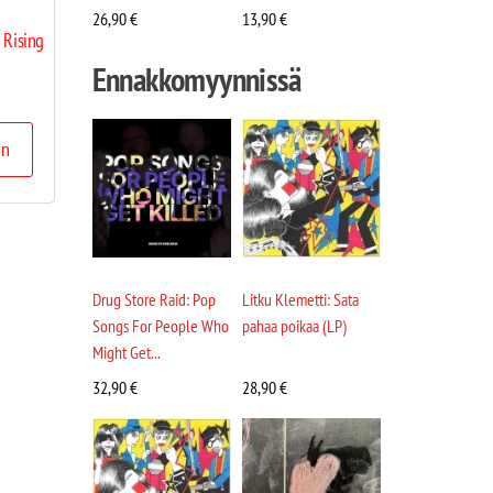
26,90
€
13,90
€
 Rising
Ennakkomyynnissä
in
Drug Store Raid: Pop
Litku Klemetti: Sata
Songs For People Who
pahaa poikaa (LP)
Might Get...
32,90
€
28,90
€