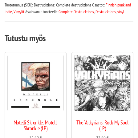
Tuotetunnus (SKU):
Destrucktions: Complete destrucktions
Osastot:
Finnish punk and
indie
,
Vinyylit
Avainsanat tuotteelle
Complete Destrucktions
,
Destrucktions
,
vinyl
Tutustu myös
Motelli Skronkle: Motelli
The Valkyrians: Rock My Soul
Skronkle (LP)
(LP)
16,90
€
22,90
€