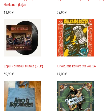
Hokkanen (kirja)
11,90
€
25,90
€
Eppu Normaali: Mutala (3 LP)
Kirjoituksia kellareista vol. 14
39,90
€
12,00
€