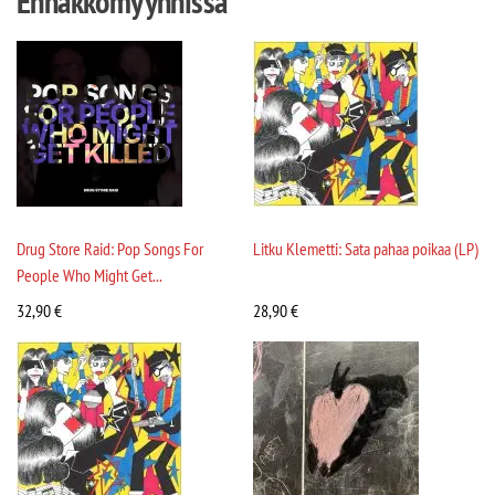
Ennakkomyynnissä
Drug Store Raid: Pop Songs For
Litku Klemetti: Sata pahaa poikaa (LP)
People Who Might Get...
32,90
€
28,90
€