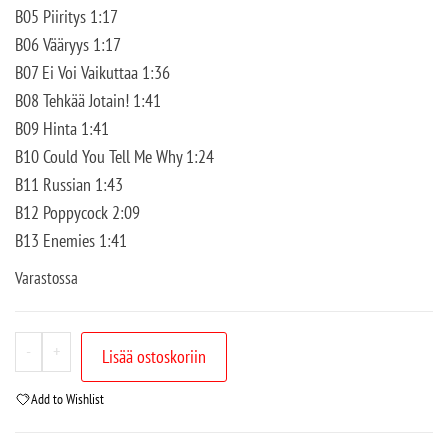
B05 Piiritys 1:17
B06 Vääryys 1:17
B07 Ei Voi Vaikuttaa 1:36
B08 Tehkää Jotain! 1:41
B09 Hinta 1:41
B10 Could You Tell Me Why 1:24
B11 Russian 1:43
B12 Poppycock 2:09
B13 Enemies 1:41
Varastossa
-
+
Lisää ostoskoriin
Add to Wishlist