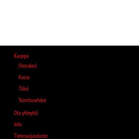
Kauppa
Ostoskori
Kassa
Tilini
Toimitusehdot
Ota yhteyttä
Info
Tietosuojaseloste