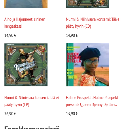
Aino ja Hajonneet: sininen
Nurmi & Niinivaara konserni: Tää ei
kangaskassi
pääty hyvin (CD)
14,90
€
14,90
€
Nurmi & Niinivaara konserni: Tää ei
Halme Prospekt : Halme Prospekt
pääty hyvin (LP)
presents Queen Djenny Djella -...
26,90
€
13,90
€