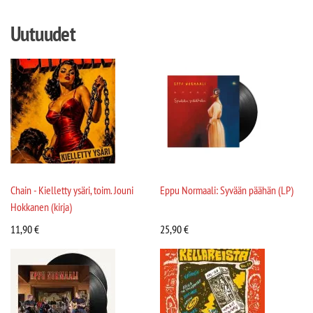
Uutuudet
Chain - Kielletty ysäri, toim. Jouni
Eppu Normaali: Syvään päähän (LP)
Hokkanen (kirja)
11,90
€
25,90
€