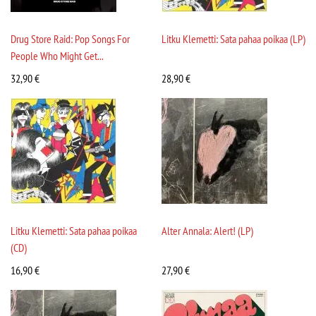
Drug Store Raid: Pop Songs For
Litku Klemetti: Sata pahaa poikaa (LP)
People Who Might Get...
32,90
€
28,90
€
Litku Klemetti: Sata pahaa poikaa
Alter Annala: Alert! (LP)
(CD)
16,90
€
27,90
€