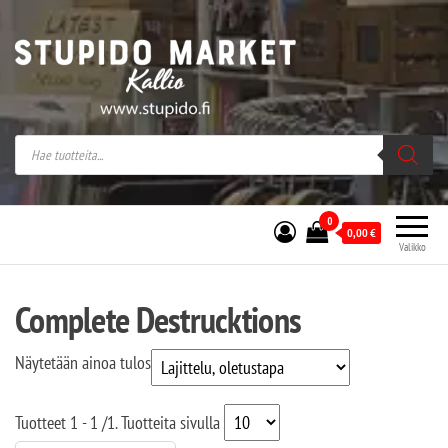
Stupido Market – verkossa ja kivijalassa
Stupido Market on vaihtoehtomusaan
erikoistunut verkko- sekä
kivijalkakauppa Helsingissä Kallion
sydämessä.
0
0,00
€
Valikko
Complete Destrucktions
Näytetään ainoa tulos
Tuotteet
1 - 1
/
1
. Tuotteita sivulla