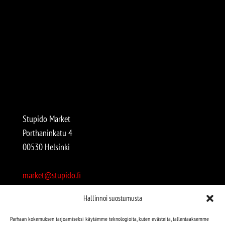
Stupido Market
Porthaninkatu 4
00530 Helsinki
market@stupido.fi
+358 50 4708664
Hallinnoi suostumusta
Avoinna:
Parhaan kokemuksen tarjoamiseksi käytämme teknologioita, kuten evästeitä, tallentaaksemme