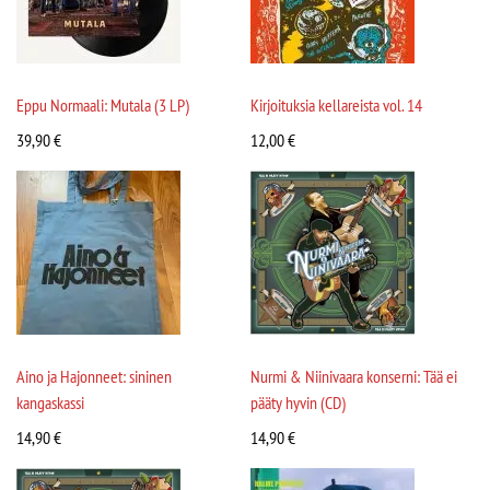
Eppu Normaali: Mutala (3 LP)
Kirjoituksia kellareista vol. 14
39,90
€
12,00
€
Aino ja Hajonneet: sininen
Nurmi & Niinivaara konserni: Tää ei
kangaskassi
pääty hyvin (CD)
14,90
€
14,90
€