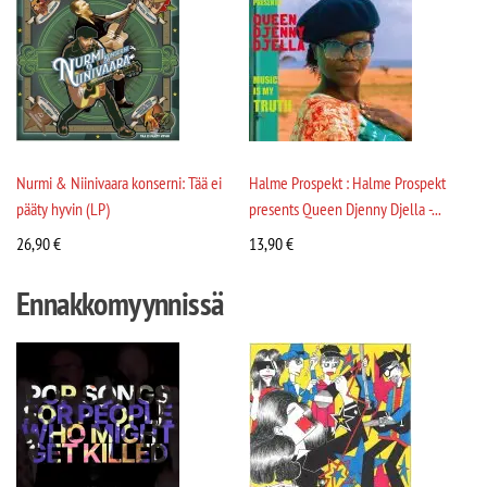
Nurmi & Niinivaara konserni: Tää ei
Halme Prospekt : Halme Prospekt
pääty hyvin (LP)
presents Queen Djenny Djella -...
26,90
€
13,90
€
Ennakkomyynnissä