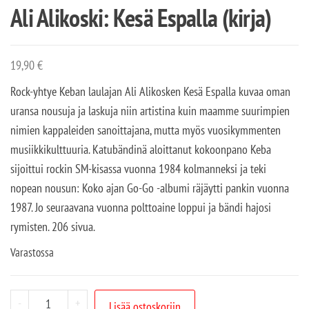
Ali Alikoski: Kesä Espalla (kirja)
19,90
€
Rock-yhtye Keban laulajan Ali Alikosken Kesä Espalla kuvaa oman
uransa nousuja ja laskuja niin artistina kuin maamme suurimpien
nimien kappaleiden sanoittajana, mutta myös vuosikymmenten
musiikkikulttuuria. Katubändinä aloittanut kokoonpano Keba
sijoittui rockin SM-kisassa vuonna 1984 kolmanneksi ja teki
nopean nousun: Koko ajan Go-Go -albumi räjäytti pankin vuonna
1987. Jo seuraavana vuonna polttoaine loppui ja bändi hajosi
rymisten. 206 sivua.
Varastossa
-
+
Lisää ostoskoriin