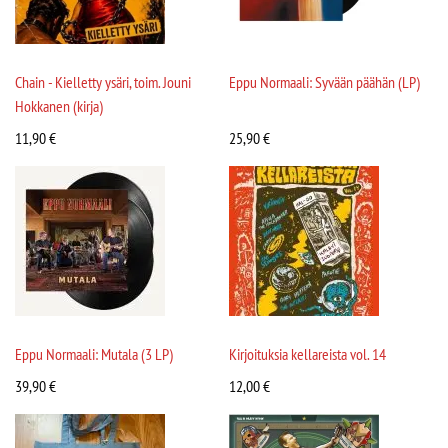
Chain - Kielletty ysäri, toim. Jouni
Eppu Normaali: Syvään päähän (LP)
Hokkanen (kirja)
11,90
€
25,90
€
Eppu Normaali: Mutala (3 LP)
Kirjoituksia kellareista vol. 14
39,90
€
12,00
€