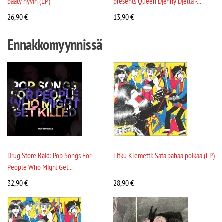
pääty hyvin (LP)
presents Queen Djenny Djella -...
26,90
€
13,90
€
Ennakkomyynnissä
Drug Store Raid: Pop Songs For
Litku Klemetti: Sata pahaa poikaa (LP)
People Who Might Get...
32,90
€
28,90
€