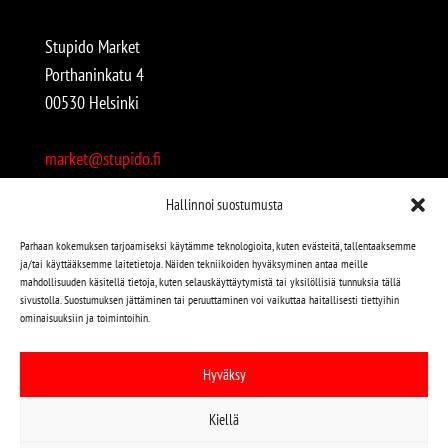
Stupido Market
Porthaninkatu 4
00530 Helsinki
market@stupido.fi
+358 50 4708664
Hallinnoi suostumusta
Avoinna:
Parhaan kokemuksen tarjoamiseksi käytämme teknologioita, kuten evästeitä, tallentaaksemme
ja/tai käyttääksemme laitetietoja. Näiden tekniikoiden hyväksyminen antaa meille
arkisin 12-18
mahdollisuuden käsitellä tietoja, kuten selauskäyttäytymistä tai yksilöllisiä tunnuksia tällä
lauantaisin 12-17
sivustolla. Suostumuksen jättäminen tai peruuttaminen voi vaikuttaa haitallisesti tiettyihin
ominaisuuksiin ja toimintoihin.
Stupido löytyy myös kivijalasta!
Hyväksy
Stupido Marketista löydät niin uudet kuin käytetytkin
Kiellä
levyt, vaatteet, kirjat, korut jne jne…