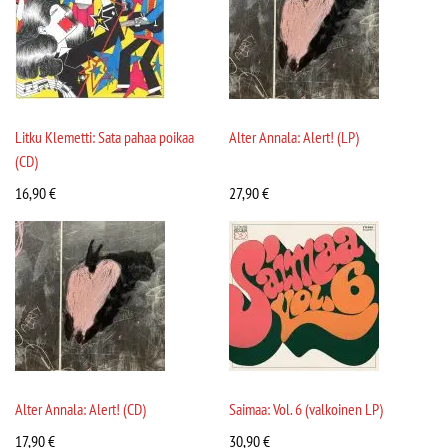
Litku Klemetti: Sata pahaa poikaa
Alter Annala: Alert! (LP)
(CD)
16,90
€
27,90
€
Alter Annala: Alert! (CD)
Saimaa: Vol. 6 (valkoinen LP)
17,90
€
30,90
€