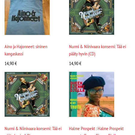
Aino ja Hajonneet: sininen
Nurmi & Niinivaara konserni: Tää ei
kangaskassi
pääty hyvin (CD)
14,90
€
14,90
€
Nurmi & Niinivaara konserni: Tää ei
Halme Prospekt : Halme Prospekt