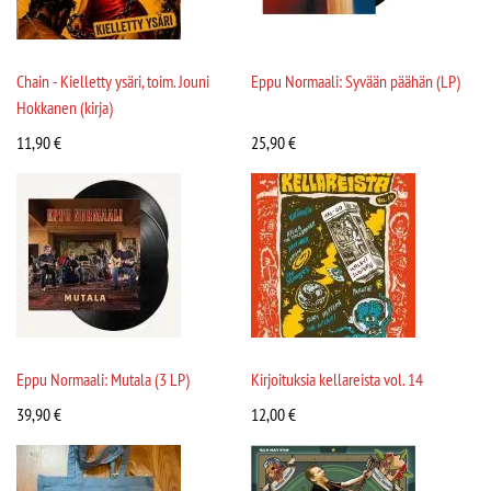
Chain - Kielletty ysäri, toim. Jouni
Eppu Normaali: Syvään päähän (LP)
Hokkanen (kirja)
11,90
€
25,90
€
Eppu Normaali: Mutala (3 LP)
Kirjoituksia kellareista vol. 14
39,90
€
12,00
€