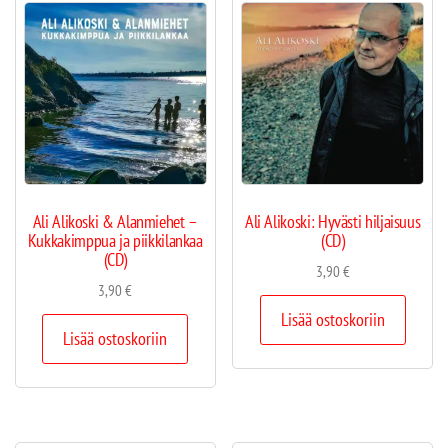
Ali Alikoski & Alanmiehet –
Ali Alikoski: Hyvästi hiljaisuus
Kukkakimppua ja piikkilankaa
(CD)
(CD)
3,90
€
3,90
€
Lisää ostoskoriin
Lisää ostoskoriin