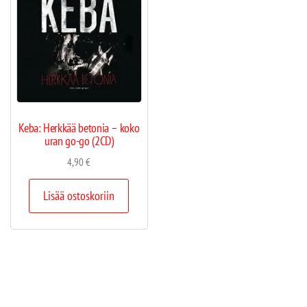
Keba: Herkkää betonia – koko
uran go-go (2CD)
4,90
€
Lisää ostoskoriin