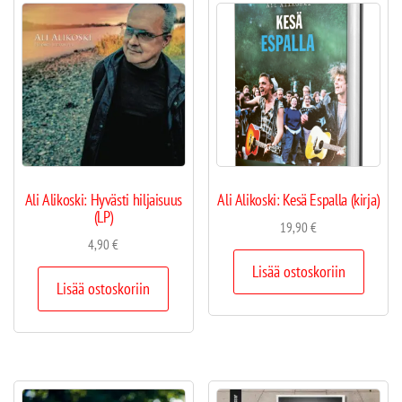
Ali Alikoski: Hyvästi hiljaisuus
Ali Alikoski: Kesä Espalla (kirja)
(LP)
19,90
€
4,90
€
Lisää ostoskoriin
Lisää ostoskoriin