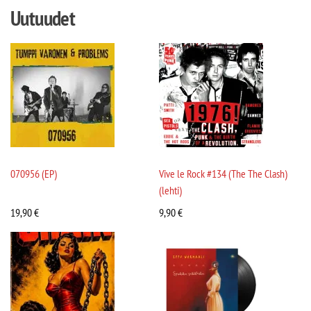
Uutuudet
070956 (EP)
Vive le Rock #134 (The The Clash)
(lehti)
19,90
€
9,90
€