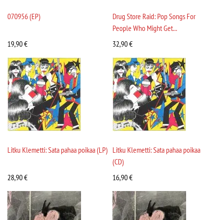
070956 (EP)
Drug Store Raid: Pop Songs For
People Who Might Get...
19,90
€
32,90
€
Litku Klemetti: Sata pahaa poikaa (LP)
Litku Klemetti: Sata pahaa poikaa
(CD)
28,90
€
16,90
€