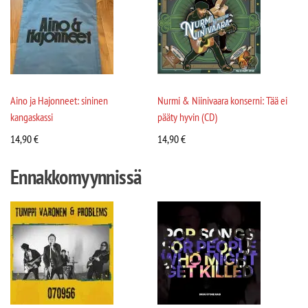
Aino ja Hajonneet: sininen
Nurmi & Niinivaara konserni: Tää ei
kangaskassi
pääty hyvin (CD)
14,90
€
14,90
€
Ennakkomyynnissä