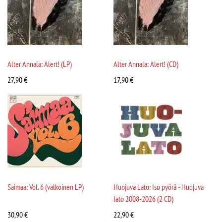
Alter Annala: Alert! (LP)
Alter Annala: Alert! (CD)
27,90
€
17,90
€
Saimaa: Vol. 6 (valkoinen LP)
Huojuva Lato: Iso pyörä - Huojuva
lato 2008-2026 (2 CD)
30,90
€
22,90
€