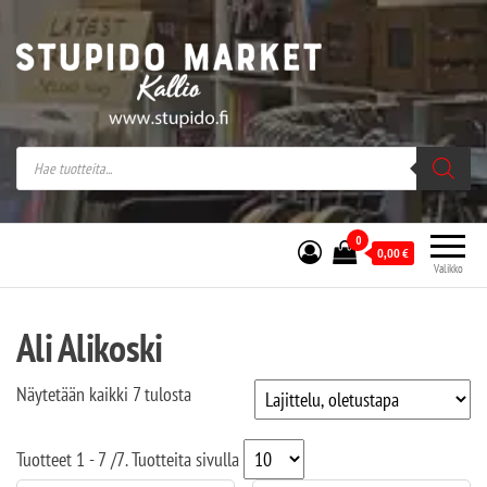
Stupido Market – verkossa ja kivijalassa
Stupido Market on vaihtoehtomusaan
erikoistunut verkko- sekä
kivijalkakauppa Helsingissä Kallion
sydämessä.
0
0,00
€
Valikko
Ali Alikoski
Näytetään kaikki 7 tulosta
Tuotteet
1 - 7
/
7
. Tuotteita sivulla