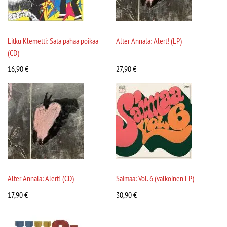
Litku Klemetti: Sata pahaa poikaa
Alter Annala: Alert! (LP)
(CD)
16,90
€
27,90
€
Alter Annala: Alert! (CD)
Saimaa: Vol. 6 (valkoinen LP)
17,90
€
30,90
€