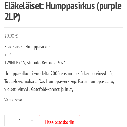
Eläkeläiset: Humppasirkus (purple
2LP)
29,90
€
Eläkeläiset: Humppasirkus
2LP
TWINLP245, Stupido Records, 2021
Humppa-albumi vuodelta 2006 ensimmäistä kertaa vinyylillä,
Tupla-levy, mukana Das Humppawerk -ep. Paras humppa-laatu,
violetti vinyyli. Gatefold-kannet ja inlay
Varastossa
-
+
Lisää ostoskoriin