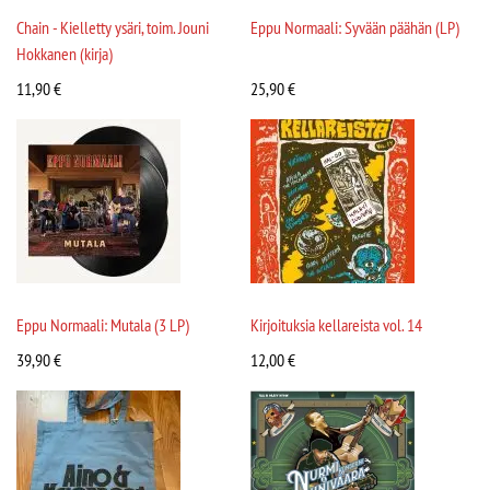
Chain - Kielletty ysäri, toim. Jouni
Eppu Normaali: Syvään päähän (LP)
Hokkanen (kirja)
11,90
€
25,90
€
Eppu Normaali: Mutala (3 LP)
Kirjoituksia kellareista vol. 14
39,90
€
12,00
€