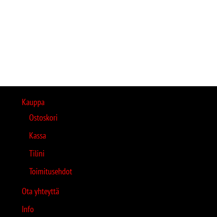
Kauppa
Ostoskori
Kassa
Tilini
Toimitusehdot
Ota yhteyttä
Info