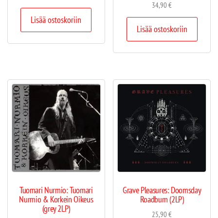
34,90
€
Lisää ostoskoriin
Lisää ostoskoriin
Tuomari Nurmio: Tuomari
Grave Pleasures: Doomsday
Nurmio & Korkein Oikeus
Roadburn (2LP)
(grey 2LP)
25,90
€