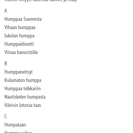
A
Humppaa Suomesta
Vihaan humppaa
Jukolan humppa
Humppaidiootti
Viinaa hanuristille
B
Humppaneitsyt
Kulumaton humppa
Humppaa telkkariin
Nautiskelen humpasta
Hävisin lotossa taas
C
Humpataan
Humppa raikaa