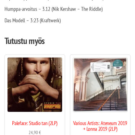
Humppa-arvoitus – 3.12 (Nik Kershaw – The Riddle)
Das Modell – 3:23 (Kraftwerk)
Tutustu myös
Paleface: Studio tan (2LP)
Various Artists: Ateneum 2019
+ Lonna 2019 (2LP)
24,90
€