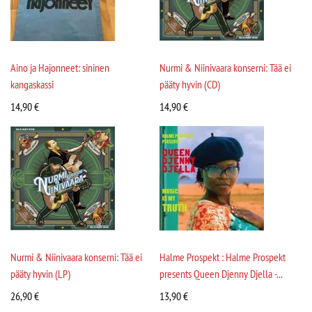
Aino ja Hajonneet: sininen
Nurmi & Niinivaara konserni: Tää ei
kangaskassi
pääty hyvin (CD)
14,90
€
14,90
€
Nurmi & Niinivaara konserni: Tää ei
Halme Prospekt : Halme Prospekt
pääty hyvin (LP)
presents Queen Djenny Djella -...
26,90
€
13,90
€