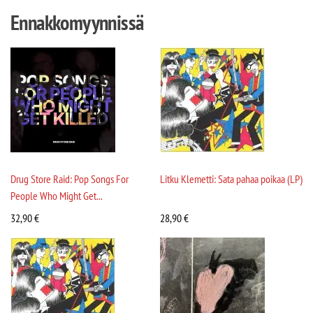
Ennakkomyynnissä
Drug Store Raid: Pop Songs For
Litku Klemetti: Sata pahaa poikaa (LP)
People Who Might Get...
32,90
€
28,90
€