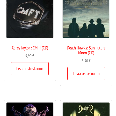
Corey Taylor : CMFT (CD)
Death Hawks: Sun Future
Moon (CD)
9,90
€
3,90
€
Lisää ostoskoriin
Lisää ostoskoriin