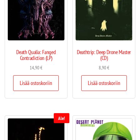
Death Qualia: Fanged
Deathtrip: Deep Drone Master
Contradiction (LP)
(CD)
14,90
€
8,90
€
Lisää ostoskoriin
Lisää ostoskoriin
Ale!