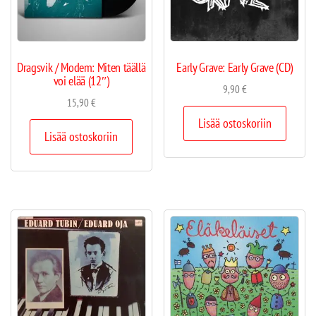
Dragsvik / Modem: Miten täällä
Early Grave: Early Grave (CD)
voi elää (12″)
9,90
€
15,90
€
Lisää ostoskoriin
Lisää ostoskoriin