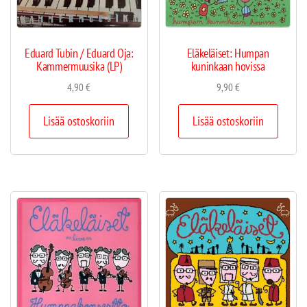
Eduard Tubin / Eduard Oja:
Eläkeläiset: Humpan
Kammermuusika (LP)
kuninkaan hovissa
4,90
€
9,90
€
Lisää ostoskoriin
Lisää ostoskoriin