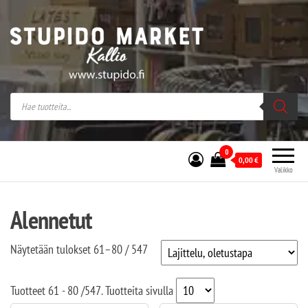
Stupido Market – verkossa ja kivijalassa
Stupido Market on vaihtoehtomusaan
erikoistunut verkko- sekä
kivijalkakauppa Helsingissä Kallion
sydämessä.
0
0,00
€
Valikko
Alennetut
Näytetään tulokset 61–80 / 547
Tuotteet
61 - 80
/
547
. Tuotteita sivulla