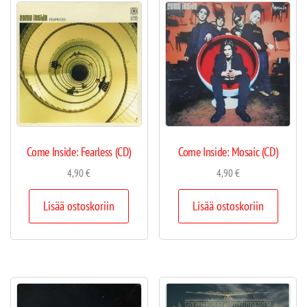
Come Inside: Fearless (CD)
Come Inside: Mosaic (CD)
4,90
€
4,90
€
Lisää ostoskoriin
Lisää ostoskoriin