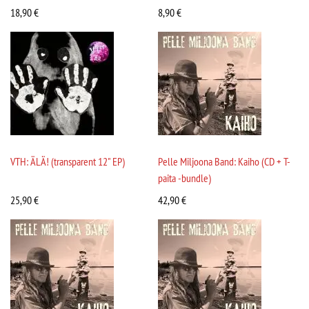
18,90
€
8,90
€
VTH: ÄLÄ! (transparent 12" EP)
Pelle Miljoona Band: Kaiho (CD + T-
paita -bundle)
25,90
€
42,90
€