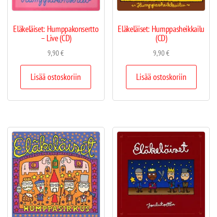
Eläkeläiset: Humppakonsertto
Eläkeläiset: Humppasheikkailu
– Live (CD)
(CD)
9,90
€
9,90
€
Lisää ostoskoriin
Lisää ostoskoriin