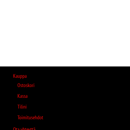
Kauppa
Ostoskori
Kassa
Tilini
Toimitusehdot
Ota yhteyttä