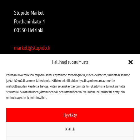
Stupido Market
Porthaninkatu 4
00530 Helsinki
market@stupido.fi
+358 50 4708664
Hallinnoi suostumusta
Avoinna:
Parhaan kokemuksen tarjoamiseksi käytämme teknologioita, kuten evästeitä, tallentaaksemme
ja/tai käyttääksemme laitetietoja. Näiden tekniikoiden hyväksyminen antaa meille
arkisin 12-18
mahdollisuuden käsitellä tietoja, kuten selauskäyttäytymistä tai yksilöllisiä tunnuksia tällä
lauantaisin 12-17
sivustolla. Suostumuksen jättäminen tai peruuttaminen voi vaikuttaa haitallisesti tiettyihin
ominaisuuksiin ja toimintoihin.
Stupido löytyy myös kivijalasta!
Hyväksy
Stupido Marketista löydät niin uudet kuin käytetytkin
Kiellä
levyt, vaatteet, kirjat, korut jne jne…