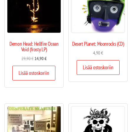
Demon Head: Hellfire Ocean
Desert Planet: Moonrocks (CD)
Void (frosty LP)
4,90
€
29,90
€
14,90
€
Lisää ostoskoriin
Lisää ostoskoriin