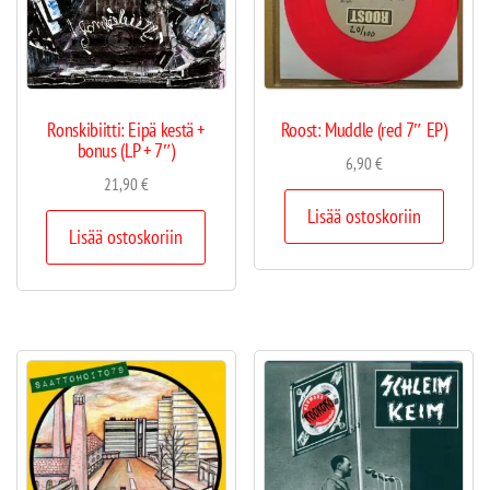
Ronskibiitti: Eipä kestä +
Roost: Muddle (red 7″ EP)
bonus (LP + 7″)
6,90
€
21,90
€
Lisää ostoskoriin
Lisää ostoskoriin