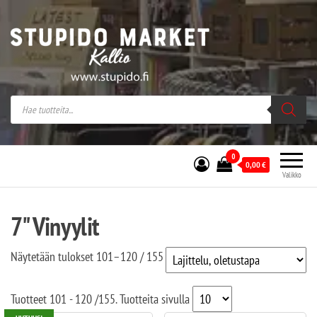
Stupido Market – verkossa ja kivijalassa
Stupido Market on vaihtoehtomusaan
erikoistunut verkko- sekä
kivijalkakauppa Helsingissä Kallion
sydämessä.
0
0,00
€
Valikko
7" Vinyylit
Näytetään tulokset 101–120 / 155
Tuotteet
101 - 120
/
155
. Tuotteita sivulla