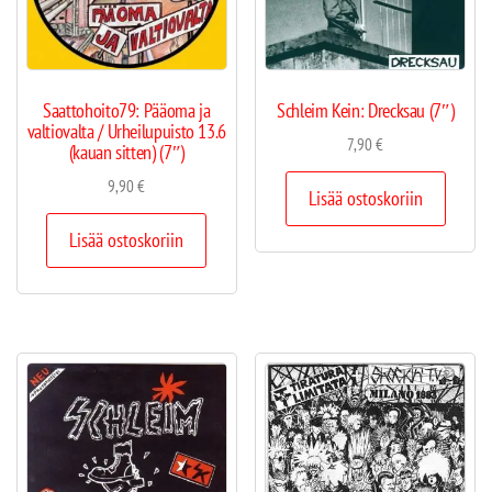
Saattohoito79: Pääoma ja
Schleim Kein: Drecksau (7″)
valtiovalta / Urheilupuisto 13.6
7,90
€
(kauan sitten) (7″)
9,90
€
Lisää ostoskoriin
Lisää ostoskoriin