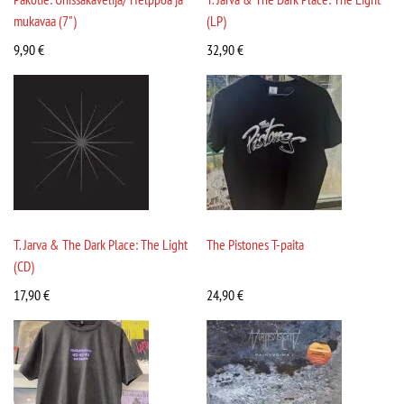
mukavaa (7")
(LP)
9,90
€
32,90
€
T. Jarva & The Dark Place: The Light
The Pistones T-paita
(CD)
17,90
€
24,90
€