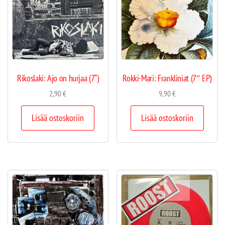
Rikoslaki: Ajo on hurjaa (7“)
Rokki-Mari: Frankliniat (7″ EP)
2,90
€
9,90
€
Lisää ostoskoriin
Lisää ostoskoriin