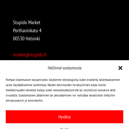
Stupido Market
Porthaninkatu 4
00530 Helsinki
market@stupido.fi
+358 50 4708664
Hallinnoi suostumusta
Avoinna:
Parhaan kokemuksen tarjoamiseksi käytämme teknologioita, kuten evästeitä, tallentaaksemme
ja/tai käyttääksemme laitetietoja. Näiden tekniikoiden hyväksyminen antaa meille
arkisin 12-18
mahdollisuuden käsitellä tietoja, kuten selauskäyttäytymistä tai yksilöllisiä tunnuksia tällä
lauantaisin 12-17
sivustolla. Suostumuksen jättäminen tai peruuttaminen voi vaikuttaa haitallisesti tiettyihin
ominaisuuksiin ja toimintoihin.
Stupido löytyy myös kivijalasta!
Hyväksy
Stupido Marketista löydät niin uudet kuin käytetytkin