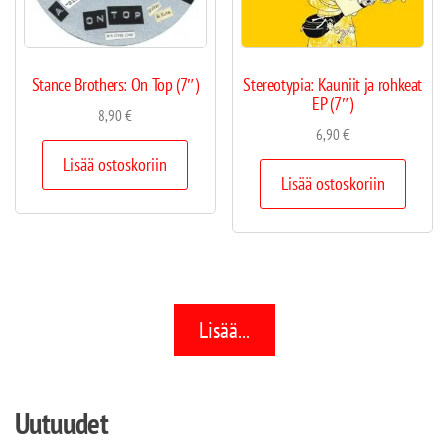
Stance Brothers: On Top (7″)
Stereotypia: Kauniit ja rohkeat
EP (7″)
8,90
€
6,90
€
Lisää ostoskoriin
Lisää ostoskoriin
Lisää...
Uutuudet