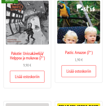
UUTUUS!
Pastis: Amazon (7″)
Pakotie: Unissakävelijä/
Helppoa ja mukavaa (7″)
1,90
€
9,90
€
Lisää ostoskoriin
Lisää ostoskoriin