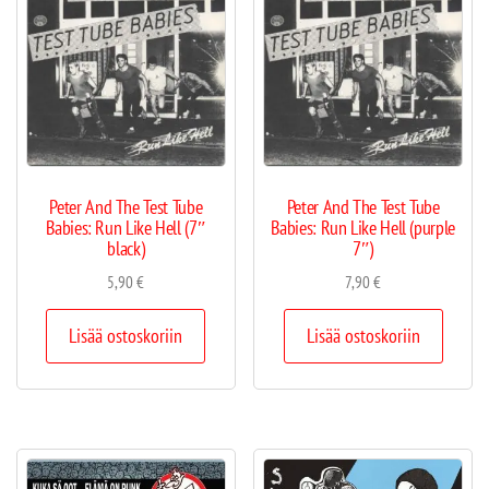
Peter And The Test Tube
Peter And The Test Tube
Babies: Run Like Hell (7″
Babies: Run Like Hell (purple
black)
7″)
5,90
€
7,90
€
Lisää ostoskoriin
Lisää ostoskoriin