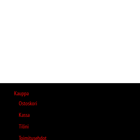
Kauppa
Ostoskori
Kassa
Tilini
Toimitusehdot