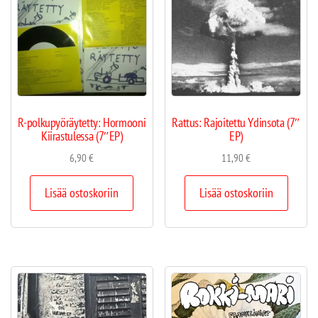
R-polkupyöräytetty: Hormooni
Rattus: Rajoitettu Ydinsota (7″
Kiirastulessa (7″EP)
EP)
6,90
€
11,90
€
Lisää ostoskoriin
Lisää ostoskoriin