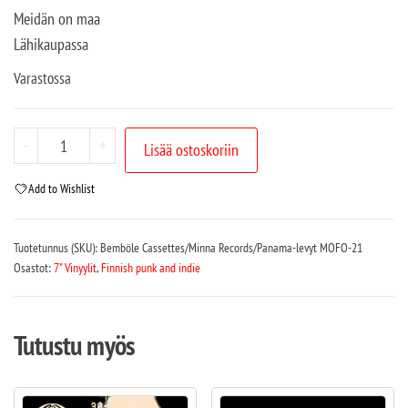
Meidän on maa
Lähikaupassa
Varastossa
-
+
Lisää ostoskoriin
Add to Wishlist
Tuotetunnus (SKU):
Bemböle Cassettes/Minna Records/Panama-levyt MOFO-21
Osastot:
7" Vinyylit
,
Finnish punk and indie
Tutustu myös