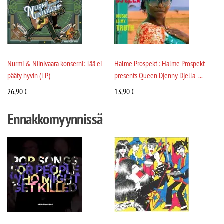
Nurmi & Niinivaara konserni: Tää ei
Halme Prospekt : Halme Prospekt
pääty hyvin (LP)
presents Queen Djenny Djella -...
26,90
€
13,90
€
Ennakkomyynnissä