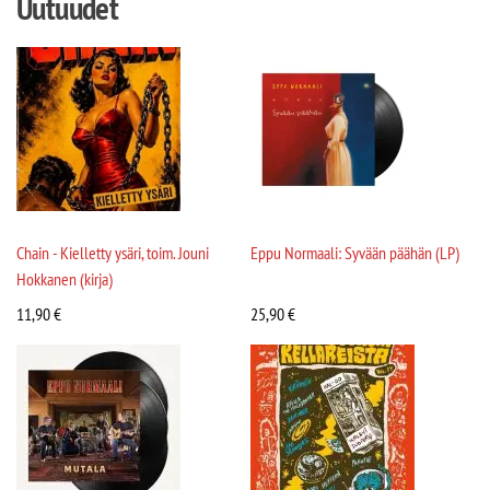
Uutuudet
Chain - Kielletty ysäri, toim. Jouni
Eppu Normaali: Syvään päähän (LP)
Hokkanen (kirja)
11,90
€
25,90
€