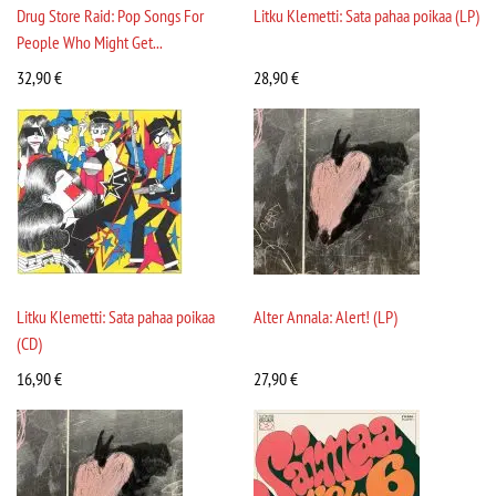
Drug Store Raid: Pop Songs For
Litku Klemetti: Sata pahaa poikaa (LP)
People Who Might Get...
32,90
€
28,90
€
Litku Klemetti: Sata pahaa poikaa
Alter Annala: Alert! (LP)
(CD)
16,90
€
27,90
€