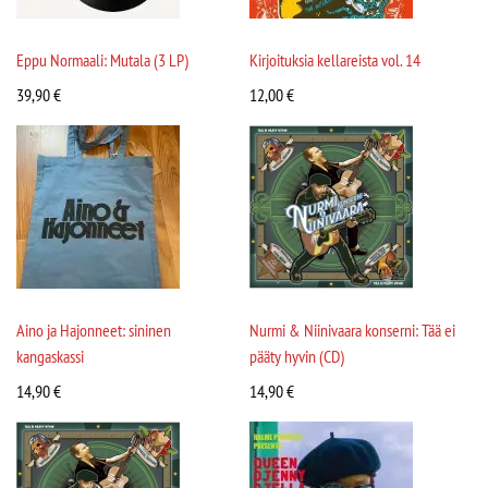
Eppu Normaali: Mutala (3 LP)
Kirjoituksia kellareista vol. 14
39,90
€
12,00
€
Aino ja Hajonneet: sininen
Nurmi & Niinivaara konserni: Tää ei
kangaskassi
pääty hyvin (CD)
14,90
€
14,90
€