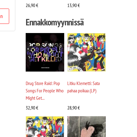
26,90
€
13,90
€
in
Ennakkomyynnissä
Drug Store Raid: Pop
Litku Klemetti: Sata
Songs For People Who
pahaa poikaa (LP)
Might Get...
32,90
€
28,90
€