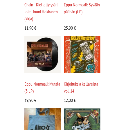
Chain - Kielletty ysäri,
Eppu Normaali: Syvään
toim. Jouni Hokkanen
päähän (LP)
(kirja)
11,90
€
25,90
€
Eppu Normaali: Mutala
Kirjoituksia kellareista
(3 LP)
vol. 14
39,90
€
12,00
€