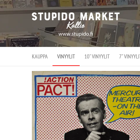
Stupi
Stupido M
vaihtoeht
Marke
erikoistun
verko
verkko- se
kivijalka
ja
Helsingiss
kivija
Kallion
KAUPPA
VINYYLIT
10" VINYYLIT
7" VINYYLI
sydämessä