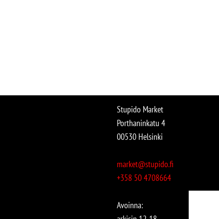
Stupido Market
Porthaninkatu 4
00530 Helsinki
market@stupido.fi
+358 50 4708664
Avoinna:
arkisin 12-18