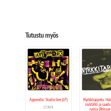
Tutustu myös
Appendix: Studio-live (LP)
Nyrkkitappelu: Hal
rocktähti ja saada
17,90
€
naisia (Reissue