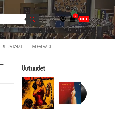
0
0,00
€
EHDET JA DVD:T
HALPALAARI
 –
Uutuudet