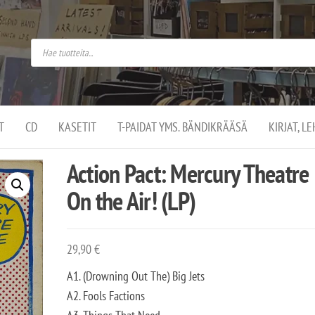
do
arket on
omusaan
t –
ut
ssa
kä
kauppa
ä
lassa
T
CD
KASETIT
T-PAIDAT YMS. BÄNDIKRÄÄSÄ
KIRJAT, L
.
Action Pact: Mercury Theatre
On the Air! (LP)
29,90
€
A1. (Drowning Out The) Big Jets
A2. Fools Factions