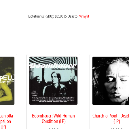
Tuotetunnus (SKU):
1010535
Osasto:
Vinyylit
uan olla
Boomhauer: Wild Human
Church of Void : Dead
 paljon
Condition (LP)
(LP)
 LP)