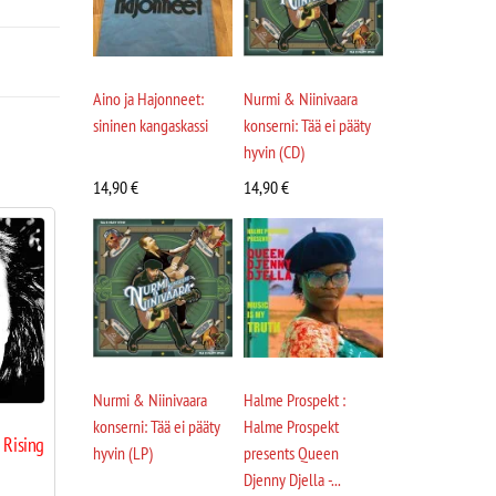
Aino ja Hajonneet:
Nurmi & Niinivaara
sininen kangaskassi
konserni: Tää ei pääty
hyvin (CD)
14,90
€
14,90
€
Nurmi & Niinivaara
Halme Prospekt :
konserni: Tää ei pääty
Halme Prospekt
 Rising
hyvin (LP)
presents Queen
Djenny Djella -...