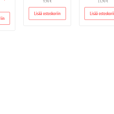
9,90
€
13,90
€
Lisää ostoskoriin
Lisää ostoskori
riin