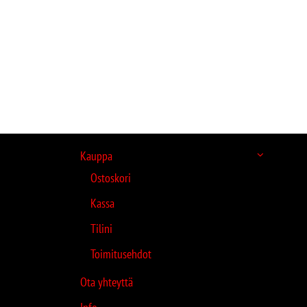
Kauppa
Ostoskori
Kassa
Tilini
Toimitusehdot
Ota yhteyttä