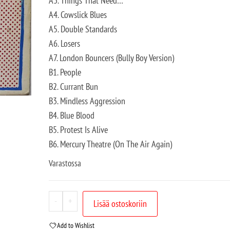
A3. Things That Need…
A4. Cowslick Blues
A5. Double Standards
A6. Losers
A7. London Bouncers (Bully Boy Version)
B1. People
B2. Currant Bun
B3. Mindless Aggression
B4. Blue Blood
B5. Protest Is Alive
B6. Mercury Theatre (On The Air Again)
Varastossa
-
+
Lisää ostoskoriin
Add to Wishlist