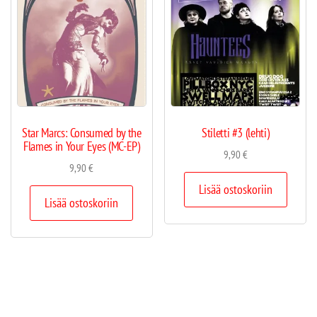
Star Marcs: Consumed by the
Stiletti #3 (lehti)
Flames in Your Eyes (MC-EP)
9,90
€
9,90
€
Lisää ostoskoriin
Lisää ostoskoriin