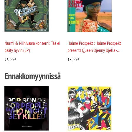
Nurmi & Niinivaara konserni: Tää ei
Halme Prospekt : Halme Prospekt
pääty hyvin (LP)
presents Queen Djenny Djella -...
26,90
€
13,90
€
Ennakkomyynnissä