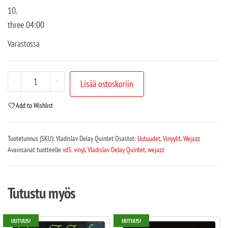
10.
three 04:00
Varastossa
-
+
Lisää ostoskoriin
Add to Wishlist
Tuotetunnus (SKU):
Vladislav Delay Quintet
Osastot:
Uutuudet
,
Vinyylit
,
Wejazz
Avainsanat tuotteelle
vd5
,
vinyl
,
Vladislav Delay Quintet
,
wejazz
Tutustu myös
UUTUUS!
UUTUUS!