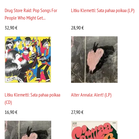
Drug Store Raid: Pop Songs For
Litku Klemetti: Sata pahaa poikaa (LP)
People Who Might Get...
32,90
€
28,90
€
Litku Klemetti: Sata pahaa poikaa
Alter Annala: Alert! (LP)
(CD)
16,90
€
27,90
€