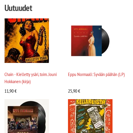
Uutuudet
Chain - Kielletty ysäri, toim. Jouni
Eppu Normaali: Syvään päähän (LP)
Hokkanen (kirja)
11,90
€
25,90
€