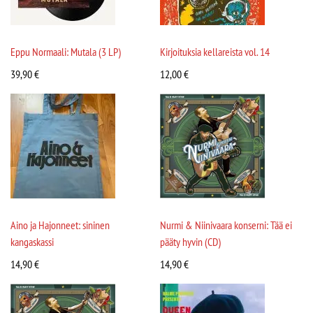
Eppu Normaali: Mutala (3 LP)
Kirjoituksia kellareista vol. 14
39,90
€
12,00
€
Aino ja Hajonneet: sininen
Nurmi & Niinivaara konserni: Tää ei
kangaskassi
pääty hyvin (CD)
14,90
€
14,90
€