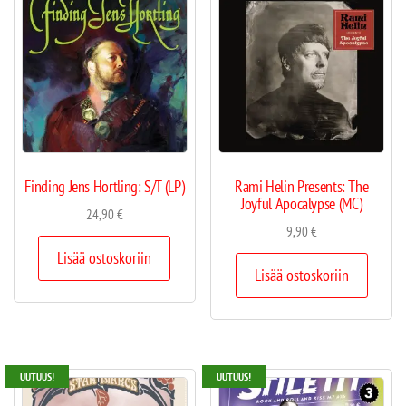
Finding Jens Hortling: S/T (LP)
Rami Helin Presents: The
Joyful Apocalypse (MC)
24,90
€
9,90
€
Lisää ostoskoriin
Lisää ostoskoriin
UUTUUS!
UUTUUS!