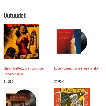
Uutuudet
Chain - Kielletty ysäri, toim. Jouni
Eppu Normaali: Syvään päähän (LP)
Hokkanen (kirja)
11,90
€
25,90
€