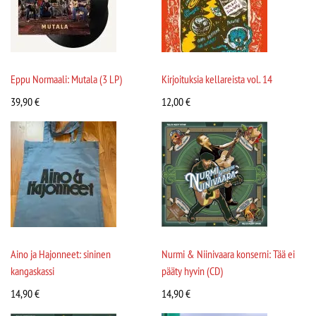
Eppu Normaali: Mutala (3 LP)
Kirjoituksia kellareista vol. 14
39,90
€
12,00
€
Aino ja Hajonneet: sininen
Nurmi & Niinivaara konserni: Tää ei
kangaskassi
pääty hyvin (CD)
14,90
€
14,90
€