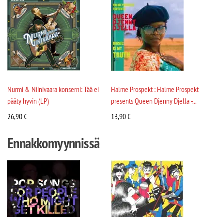
Nurmi & Niinivaara konserni: Tää ei
Halme Prospekt : Halme Prospekt
pääty hyvin (LP)
presents Queen Djenny Djella -...
26,90
€
13,90
€
Ennakkomyynnissä