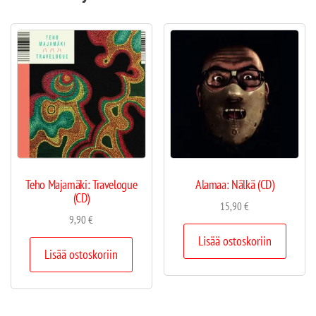
Teho Majamäki: Travelogue
Alamaa: Nälkä (CD)
(CD)
15,90
€
9,90
€
Lisää ostoskoriin
Lisää ostoskoriin