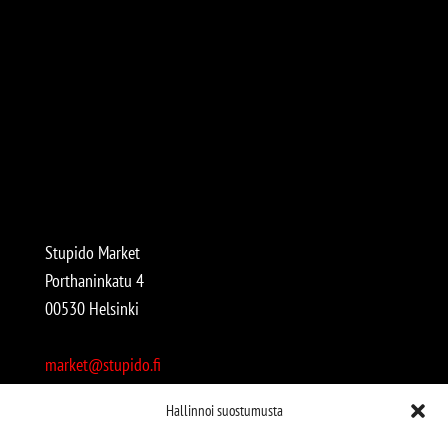
Stupido Market
Porthaninkatu 4
00530 Helsinki
market@stupido.fi
+358 50 4708664
Hallinnoi suostumusta