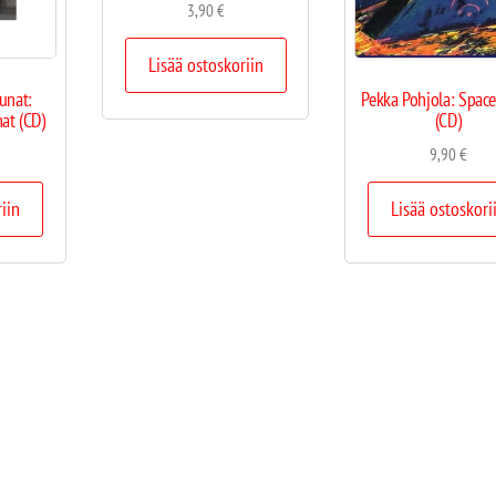
3,90
€
Lisää ostoskoriin
unat:
Pekka Pohjola: Space
at (CD)
(CD)
9,90
€
riin
Lisää ostoskori