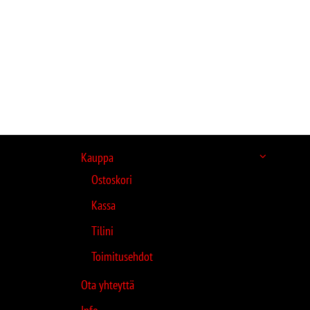
Kauppa
Ostoskori
Kassa
Tilini
Toimitusehdot
Ota yhteyttä