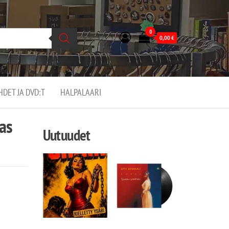
0
0,00
€
EHDET JA DVD:T
HALPALAARI
as
Uutuudet