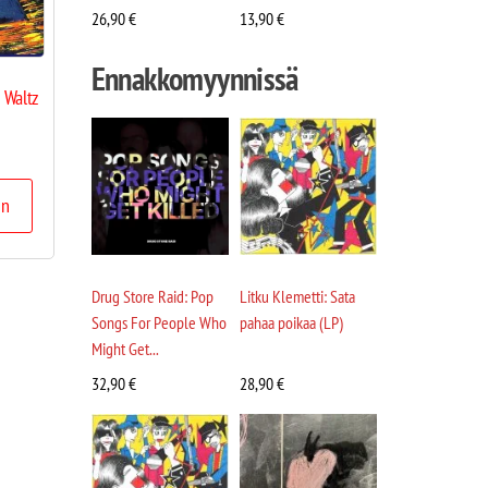
26,90
€
13,90
€
Ennakkomyynnissä
 Waltz
in
Drug Store Raid: Pop
Litku Klemetti: Sata
Songs For People Who
pahaa poikaa (LP)
Might Get...
32,90
€
28,90
€