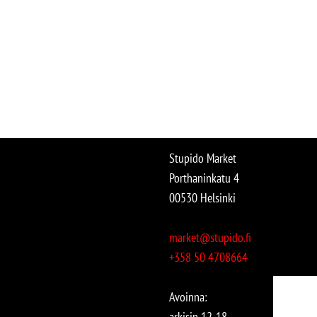
Stupido Market
Porthaninkatu 4
00530 Helsinki
market@stupido.fi
+358 50 4708664
Avoinna:
arkisin 12-18