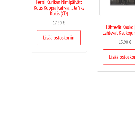
Pertti Kurikan Nimipäivät:
Kuus Kuppia Kahvia… Ja Yks
Kokis (CD)
17,90
€
Lähtevät Kaukoj
Lähtevät Kaukojun
Lisää ostoskoriin
13,90
€
Lisää ostosko