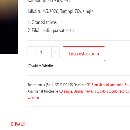
Kataloogi: STUPIDO495
Julkaisu 4.3.2026, Tumppi 70v. single
1. Oranssi taivas
2. Eikä ne diggaa sateesta
-
+
Lisää ostoskoriin
Add to Wishlist
Tuotetunnus (SKU):
STUPIDO495
Osastot:
CD
,
Finnish punk and indie
,
Stu
Avainsanat tuotteelle
CD-single
,
Oranssi taivas
,
stupido
,
stupido records
Varonen
KUVAUS