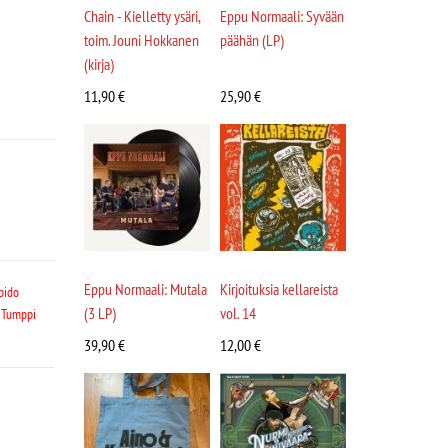
Chain - Kielletty ysäri,
Eppu Normaali: Syvään
toim. Jouni Hokkanen
päähän (LP)
(kirja)
11,90
€
25,90
€
Eppu Normaali: Mutala
Kirjoituksia kellareista
pido
(3 LP)
vol. 14
,
Tumppi
39,90
€
12,00
€