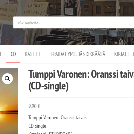
do
arket on
omusaan
t –
ut
ssa
kä
kauppa
ä
lassa
T
CD
KASETIT
T-PAIDAT YMS. BÄNDIKRÄÄSÄ
KIRJAT, L
.
Tumppi Varonen: Oranssi taiv
(CD-single)
9,90
€
Tumppi Varonen: Oranssi taivas
CD-single