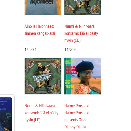
Aino ja Hajonneet:
Nurmi & Niinivaara
sininen kangaskassi
konserni: Tää ei pääty
hyvin (CD)
14,90
€
14,90
€
Nurmi & Niinivaara
Halme Prospekt :
konserni: Tää ei pääty
Halme Prospekt
hyvin (LP)
presents Queen
Djenny Djella -...