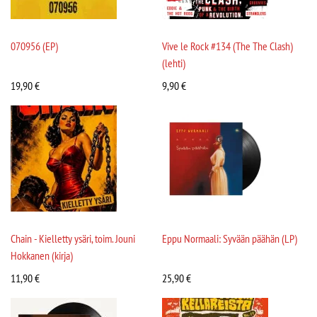
070956 (EP)
Vive le Rock #134 (The The Clash)
(lehti)
19,90
€
9,90
€
Chain - Kielletty ysäri, toim. Jouni
Eppu Normaali: Syvään päähän (LP)
Hokkanen (kirja)
11,90
€
25,90
€