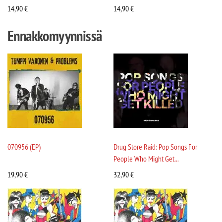
14,90
€
14,90
€
Ennakkomyynnissä
070956 (EP)
Drug Store Raid: Pop Songs For
People Who Might Get...
19,90
€
32,90
€