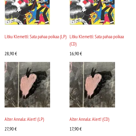
Litku Klemetti: Sata pahaa poikaa (LP)
Litku Klemetti: Sata pahaa poikaa
(CD)
28,90
€
16,90
€
Alter Annala: Alert! (LP)
Alter Annala: Alert! (CD)
27,90
€
17,90
€