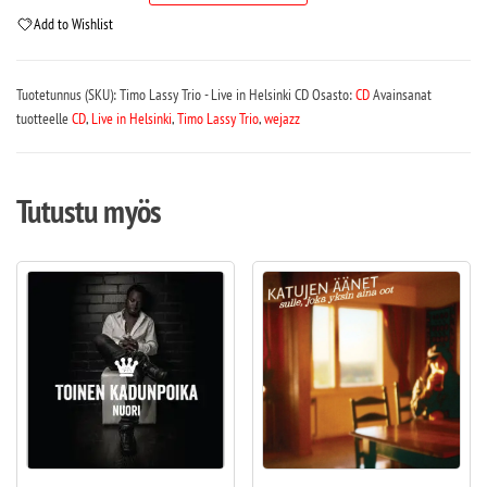
Add to Wishlist
Tuotetunnus (SKU):
Timo Lassy Trio - Live in Helsinki CD
Osasto:
CD
Avainsanat
tuotteelle
CD
,
Live in Helsinki
,
Timo Lassy Trio
,
wejazz
Tutustu myös