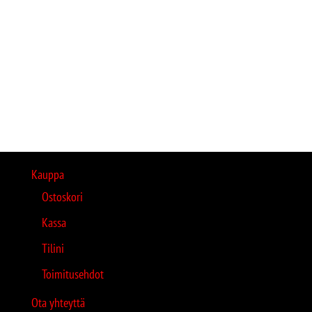
Kauppa
Ostoskori
Kassa
Tilini
Toimitusehdot
Ota yhteyttä