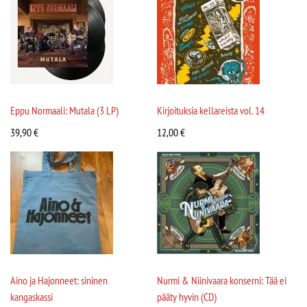
Eppu Normaali: Mutala (3 LP)
Kirjoituksia kellareista vol. 14
39,90
€
12,00
€
Aino ja Hajonneet: sininen
Nurmi & Niinivaara konserni: Tää ei
kangaskassi
pääty hyvin (CD)