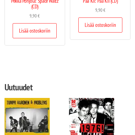
Pekka Pohjola: Space Waltz
Pää Kii: Pää Kii (CD)
(CD)
9,90
€
9,90
€
Lisää ostoskoriin
Lisää ostoskoriin
Uutuudet