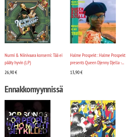
Nurmi & Niinivaara konserni: Tää ei
Halme Prospekt : Halme Prospekt
pääty hyvin (LP)
presents Queen Djenny Djella -...
26,90
€
13,90
€
Ennakkomyynnissä