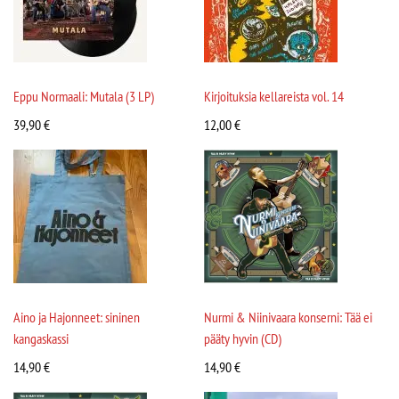
Eppu Normaali: Mutala (3 LP)
Kirjoituksia kellareista vol. 14
39,90
€
12,00
€
Aino ja Hajonneet: sininen
Nurmi & Niinivaara konserni: Tää ei
kangaskassi
pääty hyvin (CD)
14,90
€
14,90
€