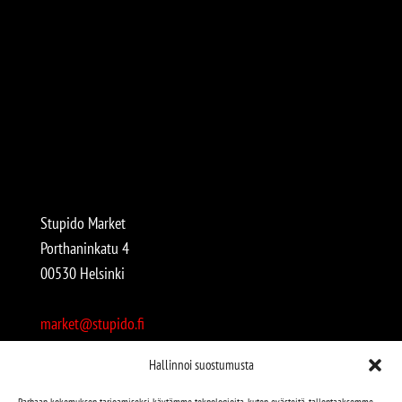
Stupido Market
Porthaninkatu 4
00530 Helsinki
market@stupido.fi
+358 50 4708664
Hallinnoi suostumusta
Avoinna:
Parhaan kokemuksen tarjoamiseksi käytämme teknologioita, kuten evästeitä, tallentaaksemme