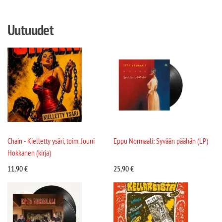
Uutuudet
Chain - Kielletty ysäri, toim. Jouni
Eppu Normaali: Syvään päähän (LP)
Hokkanen (kirja)
11,90
€
25,90
€