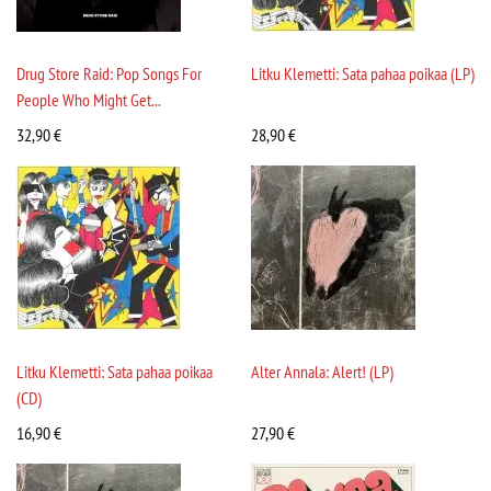
Drug Store Raid: Pop Songs For
Litku Klemetti: Sata pahaa poikaa (LP)
People Who Might Get...
32,90
€
28,90
€
Litku Klemetti: Sata pahaa poikaa
Alter Annala: Alert! (LP)
(CD)
16,90
€
27,90
€