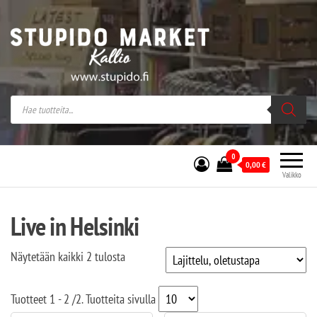
Stupido Market – verkossa ja kivijalassa
Stupido Market on vaihtoehtomusaan
erikoistunut verkko- sekä
kivijalkakauppa Helsingissä Kallion
sydämessä.
0
0,00
€
Valikko
Live in Helsinki
Näytetään kaikki 2 tulosta
Tuotteet
1 - 2
/
2
. Tuotteita sivulla