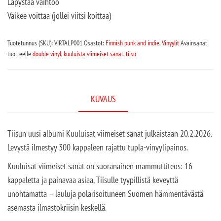
Läpystää vaihtoo
Vaikee voittaa (jollei viitsi koittaa)
Tuotetunnus (SKU):
VIRTALP001
Osastot:
Finnish punk and indie
,
Vinyylit
Avainsanat
tuotteelle
double vinyl
,
kuuluista viimeiset sanat
,
tiisu
KUVAUS
Tiisun uusi albumi Kuuluisat viimeiset sanat julkaistaan 20.2.2026.
Levystä ilmestyy 300 kappaleen rajattu tupla-vinyylipainos.
Kuuluisat viimeiset sanat on suoranainen mammuttiteos: 16
kappaletta ja painavaa asiaa, Tiisulle tyypillistä keveyttä
unohtamatta – lauluja polarisoituneen Suomen hämmentävästä
asemasta ilmastokriisin keskellä.