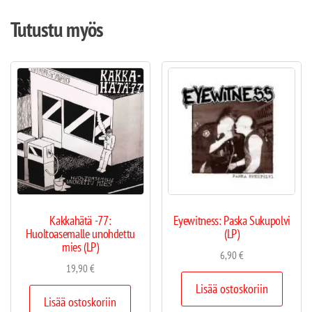
Tutustu myös
Kakkahätä -77:
Eyewitness: Paska Sukupolvi
Huoltoasemalle unohdettu
(LP)
mies (LP)
6,90
€
19,90
€
Lisää ostoskoriin
Lisää ostoskoriin