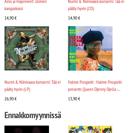
Aino ja Hajonneet: sininen
Nurmi & Niinivaara konserni: Tää ei
kangaskassi
pääty hyvin (CD)
14,90
€
14,90
€
Nurmi & Niinivaara konserni: Tää ei
Halme Prospekt : Halme Prospekt
pääty hyvin (LP)
presents Queen Djenny Djella -...
26,90
€
13,90
€
Ennakkomyynnissä