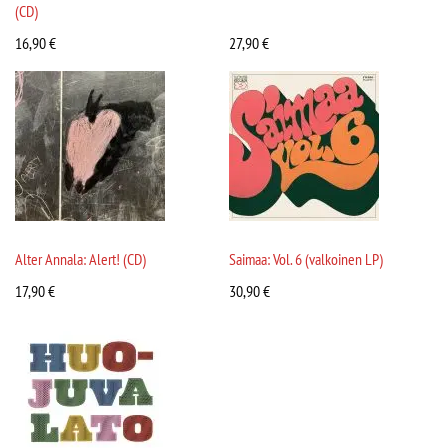
(CD)
16,90
€
27,90
€
Alter Annala: Alert! (CD)
Saimaa: Vol. 6 (valkoinen LP)
17,90
€
30,90
€