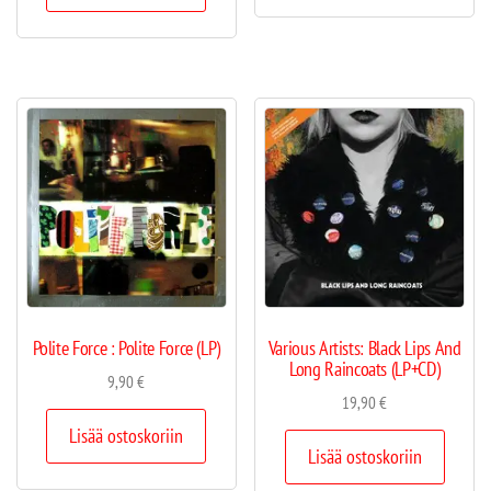
Polite Force : Polite Force (LP)
Various Artists: Black Lips And
Long Raincoats (LP+CD)
9,90
€
19,90
€
Lisää ostoskoriin
Lisää ostoskoriin