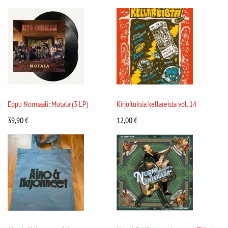
Eppu Normaali: Mutala (3 LP)
Kirjoituksia kellareista vol. 14
39,90
€
12,00
€