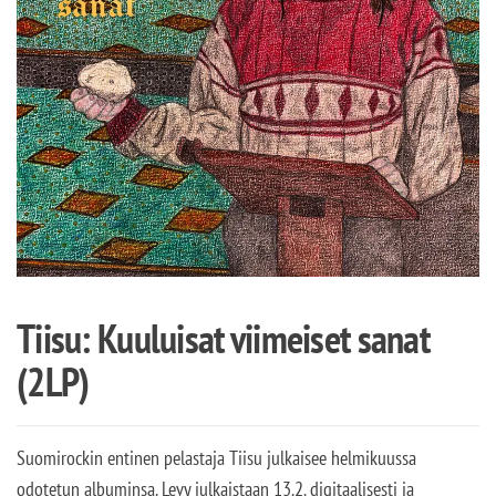
Tiisu: Kuuluisat viimeiset sanat
(2LP)
Suomirockin entinen pelastaja Tiisu julkaisee helmikuussa
odotetun albuminsa. Levy julkaistaan 13.2. digitaalisesti ja