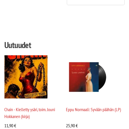
Uutuudet
Chain - Kielletty ysäri, toim. Jouni
Eppu Normaali: Syvään päähän (LP)
Hokkanen (kirja)
11,90
€
25,90
€