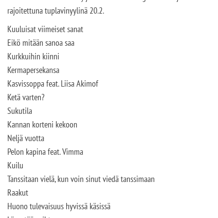
rajoitettuna tuplavinyylinä 20.2.
Kuuluisat viimeiset sanat
Eikö mitään sanoa saa
Kurkkuihin kiinni
Kermapersekansa
Kasvissoppa feat. Liisa Akimof
Ketä varten?
Sukutila
Kannan korteni kekoon
Neljä vuotta
Pelon kapina feat. Vimma
Kuilu
Tanssitaan vielä, kun voin sinut viedä tanssimaan
Raakut
Huono tulevaisuus hyvissä käsissä