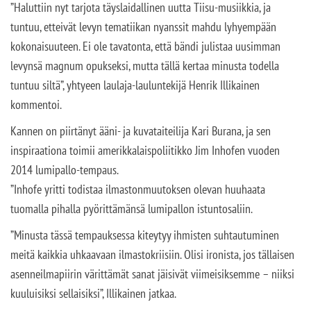
”Haluttiin nyt tarjota täyslaidallinen uutta Tiisu-musiikkia, ja
tuntuu, etteivät levyn tematiikan nyanssit mahdu lyhyempään
kokonaisuuteen. Ei ole tavatonta, että bändi julistaa uusimman
levynsä magnum opukseksi, mutta tällä kertaa minusta todella
tuntuu siltä”, yhtyeen laulaja-lauluntekijä Henrik Illikainen
kommentoi.
Kannen on piirtänyt ääni- ja kuvataiteilija Kari Burana, ja sen
inspiraationa toimii amerikkalaispoliitikko Jim Inhofen vuoden
2014 lumipallo-tempaus.
”Inhofe yritti todistaa ilmastonmuutoksen olevan huuhaata
tuomalla pihalla pyörittämänsä lumipallon istuntosaliin.
”Minusta tässä tempauksessa kiteytyy ihmisten suhtautuminen
meitä kaikkia uhkaavaan ilmastokriisiin. Olisi ironista, jos tällaisen
asenneilmapiirin värittämät sanat jäisivät viimeisiksemme – niiksi
kuuluisiksi sellaisiksi”, Illikainen jatkaa.