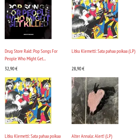
Drug Store Raid: Pop Songs For
Litku Klemetti: Sata pahaa poikaa (LP)
People Who Might Get...
32,90
€
28,90
€
Litku Klemetti: Sata pahaa poikaa
Alter Annala: Alert! (LP)