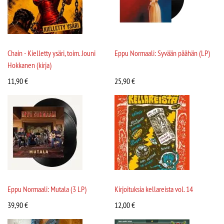
Chain - Kielletty ysäri, toim. Jouni
Eppu Normaali: Syvään päähän (LP)
Hokkanen (kirja)
11,90
€
25,90
€
Eppu Normaali: Mutala (3 LP)
Kirjoituksia kellareista vol. 14
39,90
€
12,00
€