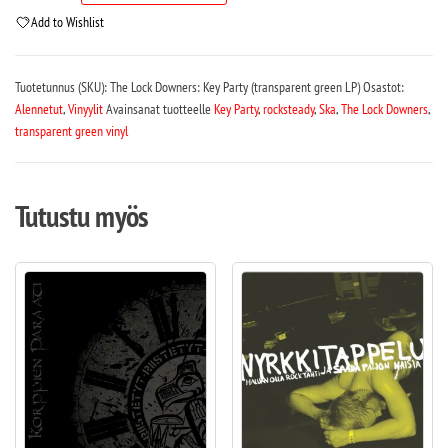
Add to Wishlist
Tuotetunnus (SKU):
The Lock Downers: Key Party (transparent green LP)
Osastot:
Alennetut
,
Vinyylit
Avainsanat tuotteelle
Key Party
,
rocksteady
,
Ska
,
The Lock Downers
,
transparent green vinyl
Tutustu myös