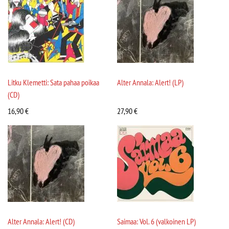
Litku Klemetti: Sata pahaa poikaa
Alter Annala: Alert! (LP)
(CD)
16,90
€
27,90
€
Alter Annala: Alert! (CD)
Saimaa: Vol. 6 (valkoinen LP)