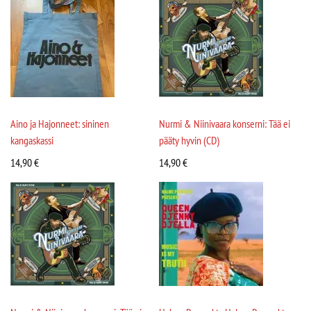
Aino ja Hajonneet: sininen
Nurmi & Niinivaara konserni: Tää ei
kangaskassi
pääty hyvin (CD)
14,90
€
14,90
€