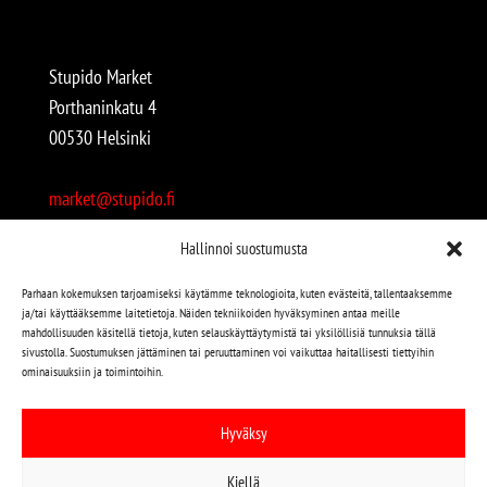
Stupido Market
Porthaninkatu 4
00530 Helsinki
market@stupido.fi
+358 50 4708664
Hallinnoi suostumusta
Avoinna:
Parhaan kokemuksen tarjoamiseksi käytämme teknologioita, kuten evästeitä, tallentaaksemme
ja/tai käyttääksemme laitetietoja. Näiden tekniikoiden hyväksyminen antaa meille
arkisin 12-18
mahdollisuuden käsitellä tietoja, kuten selauskäyttäytymistä tai yksilöllisiä tunnuksia tällä
lauantaisin 12-17
sivustolla. Suostumuksen jättäminen tai peruuttaminen voi vaikuttaa haitallisesti tiettyihin
ominaisuuksiin ja toimintoihin.
Stupido löytyy myös kivijalasta!
Hyväksy
Stupido Marketista löydät niin uudet kuin käytetytkin
Kiellä
levyt, vaatteet, kirjat, korut jne jne…