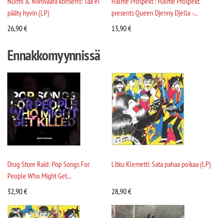
Nurmi & Niinivaara konserni: Tää ei
Halme Prospekt : Halme Prospekt
pääty hyvin (LP)
presents Queen Djenny Djella -...
26,90
€
13,90
€
Ennakkomyynnissä
Drug Store Raid: Pop Songs For
Litku Klemetti: Sata pahaa poikaa (LP)
People Who Might Get...
32,90
€
28,90
€