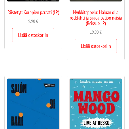
Riistetyt: Korppien paraati (LP)
Nyrkkitappelu: Haluan olla
rocktähti ja saada paljon naisia
9,90
€
(Reissue LP)
19,90
€
Lisää ostoskoriin
Lisää ostoskoriin