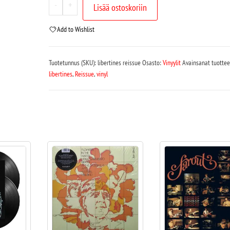
-
+
Lisää ostoskoriin
Add to Wishlist
Tuotetunnus (SKU):
libertines reissue
Osasto:
Vinyylit
Avainsanat tuottee
libertines
,
Reissue
,
vinyl