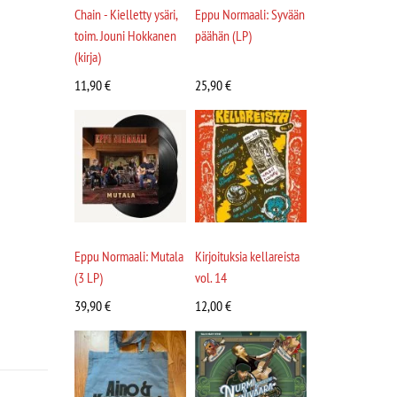
Chain - Kielletty ysäri,
Eppu Normaali: Syvään
toim. Jouni Hokkanen
päähän (LP)
(kirja)
11,90
€
25,90
€
Eppu Normaali: Mutala
Kirjoituksia kellareista
(3 LP)
vol. 14
39,90
€
12,00
€