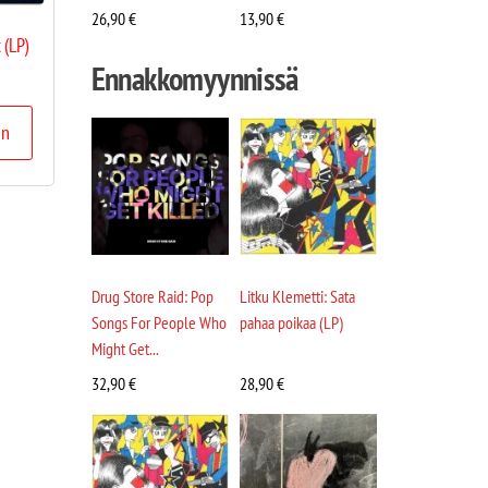
26,90
€
13,90
€
 (LP)
Ennakkomyynnissä
in
Drug Store Raid: Pop
Litku Klemetti: Sata
Songs For People Who
pahaa poikaa (LP)
Might Get...
32,90
€
28,90
€