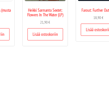
s (musta
Heikki Sarmanto Sextet:
Farout: Further Out
Flowers In The Water (LP)
18,90
€
21,90
€
Lisää ostoskori
riin
Lisää ostoskoriin