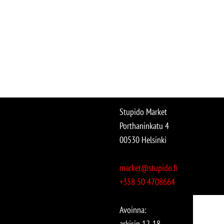
Stupido Market
Porthaninkatu 4
00530 Helsinki
market@stupido.fi
+358 50 4708664
Avoinna:
arkisin 12-18