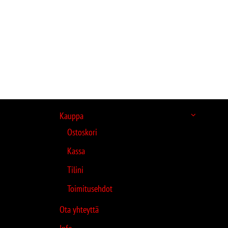
Kauppa
Ostoskori
Kassa
Tilini
Toimitusehdot
Ota yhteyttä