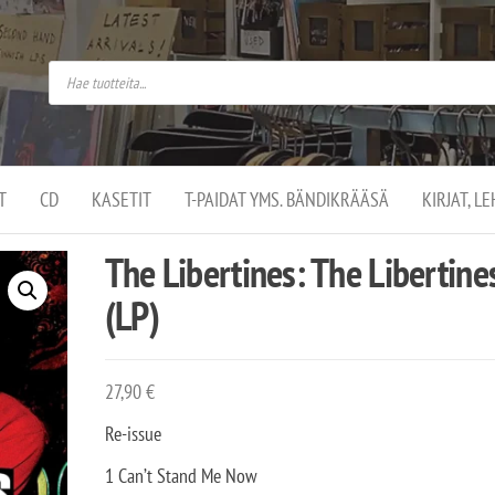
do
arket on
omusaan
t –
ut
ssa
kä
kauppa
ä
lassa
T
CD
KASETIT
T-PAIDAT YMS. BÄNDIKRÄÄSÄ
KIRJAT, L
.
The Libertines: The Libertine
(LP)
27,90
€
Re-issue
1 Can’t Stand Me Now