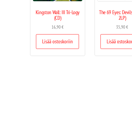
Kingston Wall: III Tri-Logy
The 69 Eyes: Devil
(CD)
2LP)
16,90
€
35,90
€
Lisää ostoskoriin
Lisää ostosko