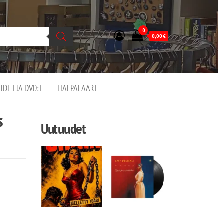
0
0,00
€
EHDET JA DVD:T
HALPALAARI
s
Uutuudet