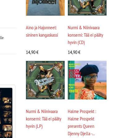
Aino ja Hajonneet:
Nurmi & Niinivaara
sininen kangaskassi
konserni: Tää ei pääty
lle
hyvin (CD)
14,90
€
14,90
€
Nurmi & Niinivaara
Halme Prospekt :
konserni: Tää ei pääty
Halme Prospekt
hyvin (LP)
presents Queen
Djenny Djella -...