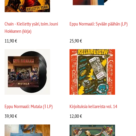
Chain - Kielletty ysäri, toim. Jouni
Eppu Normaali: Syvään päähän (LP)
Hokkanen (kirja)
11,90
€
25,90
€
Eppu Normaali: Mutala (3 LP)
Kirjoituksia kellareista vol. 14
39,90
€
12,00
€