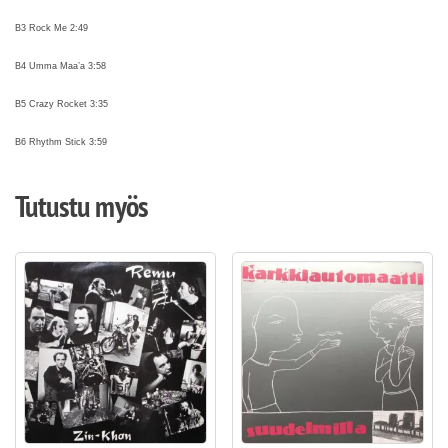
B3 Rock Me 2:49
B4 Umma Maa’a 3:58
B5 Crazy Rocket 3:35
B6 Rhythm Stick 3:59
Tutustu myös