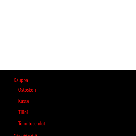
Kauppa
Ostoskori
Kassa
Tilini
Toimitusehdot
Ota yhteyttä