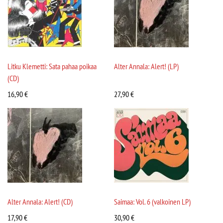
Litku Klemetti: Sata pahaa poikaa
Alter Annala: Alert! (LP)
(CD)
16,90
€
27,90
€
Alter Annala: Alert! (CD)
Saimaa: Vol. 6 (valkoinen LP)
17,90
€
30,90
€