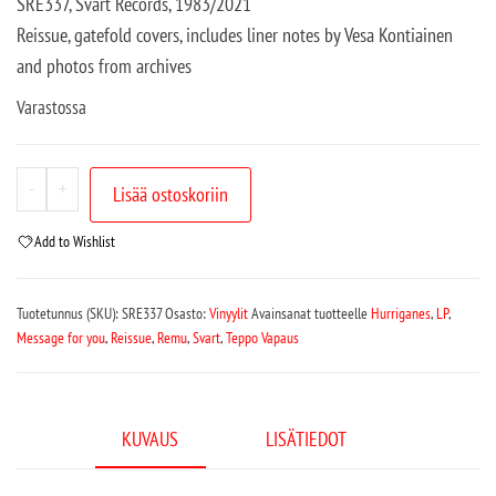
SRE337, Svart Records, 1983/2021
Reissue, gatefold covers, includes liner notes by Vesa Kontiainen
and photos from archives
Varastossa
-
+
Lisää ostoskoriin
Add to Wishlist
Tuotetunnus (SKU):
SRE337
Osasto:
Vinyylit
Avainsanat tuotteelle
Hurriganes
,
LP
,
Message for you
,
Reissue
,
Remu
,
Svart
,
Teppo Vapaus
KUVAUS
LISÄTIEDOT