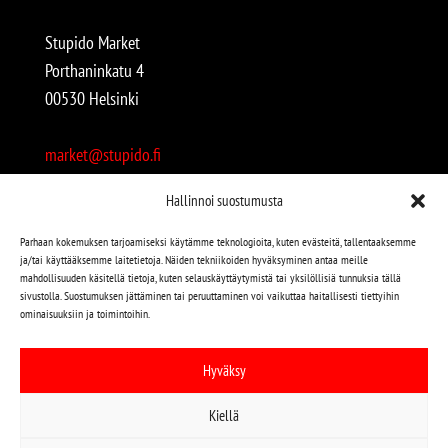
Stupido Market
Porthaninkatu 4
00530 Helsinki
market@stupido.fi
+358 50 4708664
Hallinnoi suostumusta
Avoinna:
Parhaan kokemuksen tarjoamiseksi käytämme teknologioita, kuten evästeitä, tallentaaksemme
ja/tai käyttääksemme laitetietoja. Näiden tekniikoiden hyväksyminen antaa meille
arkisin 12-18
mahdollisuuden käsitellä tietoja, kuten selauskäyttäytymistä tai yksilöllisiä tunnuksia tällä
lauantaisin 12-17
sivustolla. Suostumuksen jättäminen tai peruuttaminen voi vaikuttaa haitallisesti tiettyihin
ominaisuuksiin ja toimintoihin.
Stupido löytyy myös kivijalasta!
Hyväksy
Stupido Marketista löydät niin uudet kuin käytetytkin
Kiellä
levyt, vaatteet, kirjat, korut jne jne…