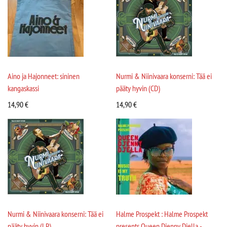
Aino ja Hajonneet: sininen
Nurmi & Niinivaara konserni: Tää ei
kangaskassi
pääty hyvin (CD)
14,90
€
14,90
€
Nurmi & Niinivaara konserni: Tää ei
Halme Prospekt : Halme Prospekt
pääty hyvin (LP)
presents Queen Djenny Djella -...