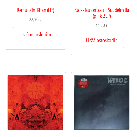
Remu: Zin-Khan (LP)
Karkkiautomaatti: Suudelmilla
(pink 2LP)
22,90
€
34,90
€
Lisää ostoskoriin
Lisää ostoskoriin