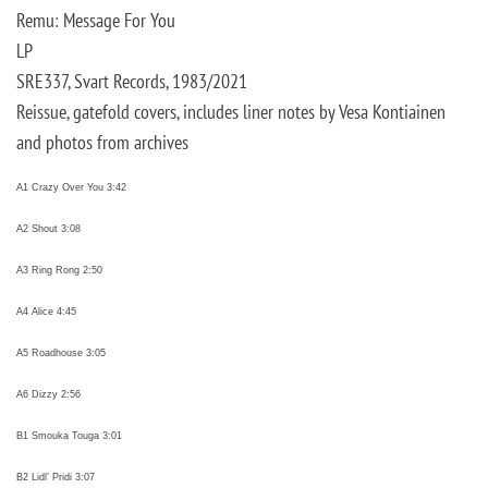
Remu: Message For You
LP
SRE337, Svart Records, 1983/2021
Reissue, g
atefold covers, includes liner notes by Vesa Kontiainen
and photos from archives
A1 Crazy Over You 3:42
A2 Shout 3:08
A3 Ring Rong 2:50
A4 Alice 4:45
A5 Roadhouse 3:05
A6 Dizzy 2:56
B1 Smouka Touga 3:01
B2 Lidl’ Pridi 3:07