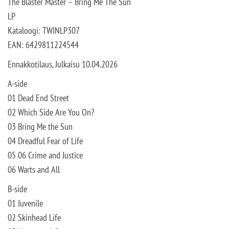
The Blaster Master – Bring Me The Sun
LP
Kataloogi: TWINLP307
EAN: 6429811224544
Ennakkotilaus, Julkaisu 10.04.2026
A-side
01 Dead End Street
02 Which Side Are You On?
03 Bring Me the Sun
04 Dreadful Fear of Life
05 06 Crime and Justice
06 Warts and All
B-side
01 Juvenile
02 Skinhead Life