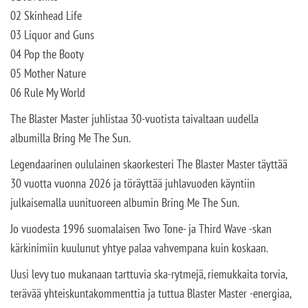
02 Skinhead Life
03 Liquor and Guns
04 Pop the Booty
05 Mother Nature
06 Rule My World
The Blaster Master juhlistaa 30-vuotista taivaltaan uudella
albumilla Bring Me The Sun.
Legendaarinen oululainen skaorkesteri The Blaster Master täyttää
30 vuotta vuonna 2026 ja töräyttää juhlavuoden käyntiin
julkaisemalla uunituoreen albumin Bring Me The Sun.
Jo vuodesta 1996 suomalaisen Two Tone- ja Third Wave -skan
kärkinimiin kuulunut yhtye palaa vahvempana kuin koskaan.
Uusi levy tuo mukanaan tarttuvia ska-rytmejä, riemukkaita torvia,
terävää yhteiskuntakommenttia ja tuttua Blaster Master -energiaa,