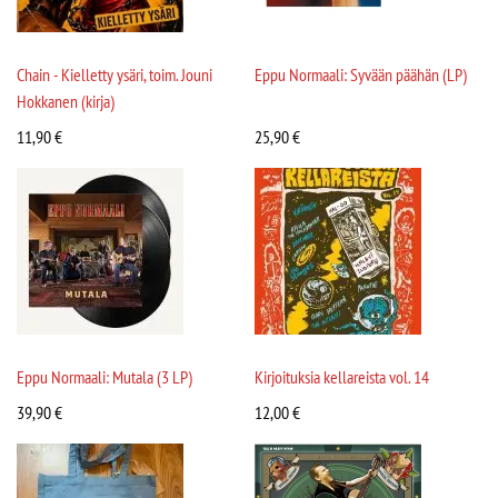
Chain - Kielletty ysäri, toim. Jouni
Eppu Normaali: Syvään päähän (LP)
Hokkanen (kirja)
11,90
€
25,90
€
Eppu Normaali: Mutala (3 LP)
Kirjoituksia kellareista vol. 14
39,90
€
12,00
€