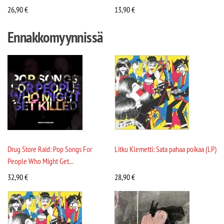
26,90
€
13,90
€
Ennakkomyynnissä
Drug Store Raid: Pop Songs For
Litku Klemetti: Sata pahaa poikaa (LP)
People Who Might Get...
32,90
€
28,90
€