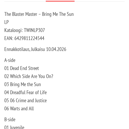
The Blaster Master – Bring Me The Sun
LP
Kataloogi: TWINLP307
EAN: 6429811224544
Ennakkotilaus, Julkaisu 10.04.2026
A-side
01 Dead End Street
02 Which Side Are You On?
03 Bring Me the Sun
04 Dreadful Fear of Life
05 06 Crime and Justice
06 Warts and All
B-side
01 Juvenile