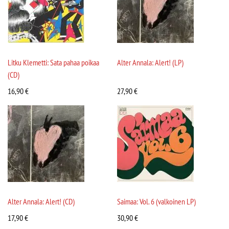
Litku Klemetti: Sata pahaa poikaa
Alter Annala: Alert! (LP)
(CD)
16,90
€
27,90
€
Alter Annala: Alert! (CD)
Saimaa: Vol. 6 (valkoinen LP)
17,90
€
30,90
€