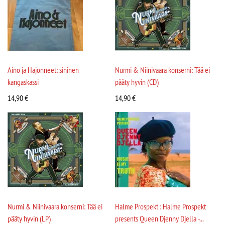
Aino ja Hajonneet: sininen
Nurmi & Niinivaara konserni: Tää ei
kangaskassi
pääty hyvin (CD)
14,90
€
14,90
€
Nurmi & Niinivaara konserni: Tää ei
Halme Prospekt : Halme Prospekt
pääty hyvin (LP)
presents Queen Djenny Djella -...