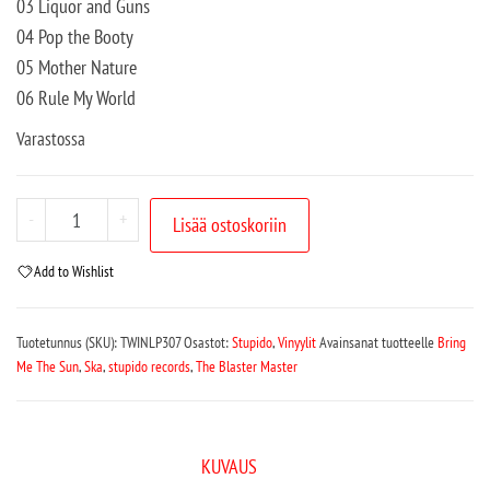
03 Liquor and Guns
04 Pop the Booty
05 Mother Nature
06 Rule My World
Varastossa
-
+
Lisää ostoskoriin
Add to Wishlist
Tuotetunnus (SKU):
TWINLP307
Osastot:
Stupido
,
Vinyylit
Avainsanat tuotteelle
Bring
Me The Sun
,
Ska
,
stupido records
,
The Blaster Master
KUVAUS