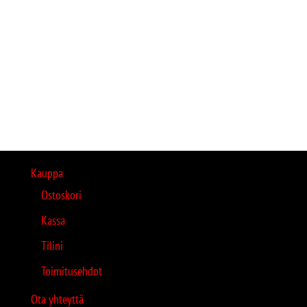
Kauppa
Ostoskori
Kassa
Tilini
Toimitusehdot
Ota yhteyttä