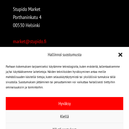
Stupido Market
Porthaninkatu 4
00530 Helsinki
market@stupido.fi
+358 50 4708664
Hallinnoi suostumusta
Avoinna:
Parhaan kokemuksen tarjoamiseksi käytämme teknologioita, kuten evästeitä, tallentaaksemme
ja/tai käyttääksemme laitetietoja. Näiden tekniikoiden hyväksyminen antaa meille
arkisin 12-18
mahdollisuuden käsitellä tietoja, kuten selauskäyttäytymistä tai yksilöllisiä tunnuksia tällä
lauantaisin 12-17
sivustolla. Suostumuksen jättäminen tai peruuttaminen voi vaikuttaa haitallisesti tiettyihin
ominaisuuksiin ja toimintoihin.
Stupido löytyy myös kivijalasta!
Hyväksy
Stupido Marketista löydät niin uudet kuin käytetytkin
Kiellä
levyt, vaatteet, kirjat, korut jne jne…