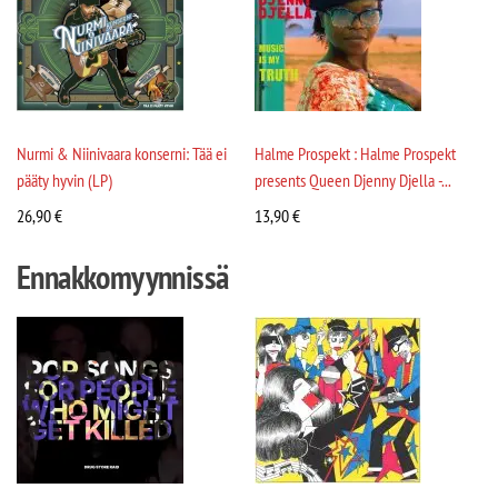
Nurmi & Niinivaara konserni: Tää ei
Halme Prospekt : Halme Prospekt
pääty hyvin (LP)
presents Queen Djenny Djella -...
26,90
€
13,90
€
Ennakkomyynnissä