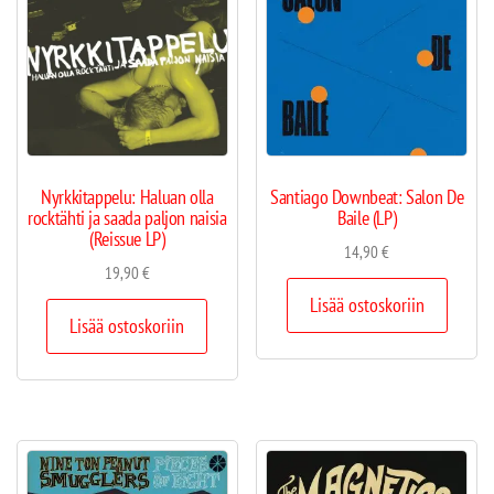
Nyrkkitappelu: Haluan olla
Santiago Downbeat: Salon De
rocktähti ja saada paljon naisia
Baile (LP)
(Reissue LP)
14,90
€
19,90
€
Lisää ostoskoriin
Lisää ostoskoriin