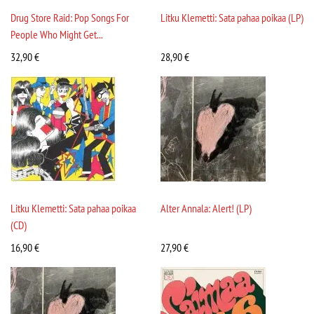
Drug Store Raid: Pop Songs For
Litku Klemetti: Sata pahaa poikaa (LP)
People Who Might Get...
32,90
€
28,90
€
Litku Klemetti: Sata pahaa poikaa
Alter Annala: Alert! (LP)
(CD)
16,90
€
27,90
€