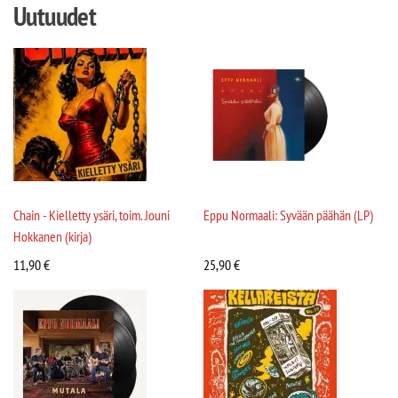
Uutuudet
Chain - Kielletty ysäri, toim. Jouni
Eppu Normaali: Syvään päähän (LP)
Hokkanen (kirja)
11,90
€
25,90
€