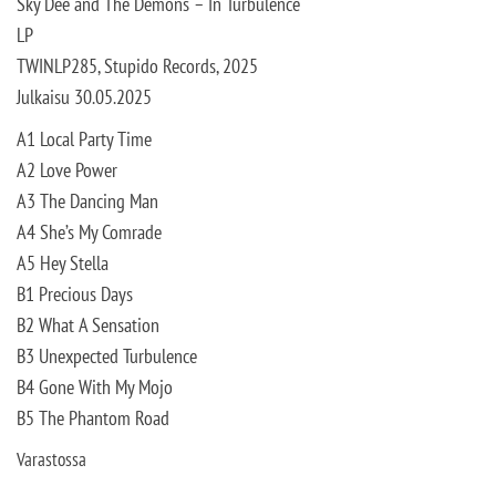
Sky Dee and The Demons – In Turbulence
LP
TWINLP285, Stupido Records, 2025
Julkaisu 30.05.2025
A1 Local Party Time
A2 Love Power
A3 The Dancing Man
A4 She’s My Comrade
A5 Hey Stella
B1 Precious Days
B2 What A Sensation
B3 Unexpected Turbulence
B4 Gone With My Mojo
B5 The Phantom Road
Varastossa