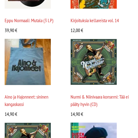
Eppu Normaali: Mutala (3 LP)
Kirjoituksia kellareista vol. 14
39,90
€
12,00
€
Aino ja Hajonneet: sininen
Nurmi & Niinivaara konserni: Tää ei
kangaskassi
pääty hyvin (CD)
14,90
€
14,90
€