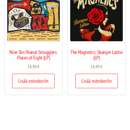
Nine Ton Peanut Smugglers:
The Magnetics: Skangre Latino
Pieces of Eight (LP)
(LP)
14,90
€
14,90
€
Lisää ostoskoriin
Lisää ostoskoriin