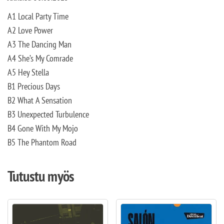
A1 Local Party Time
A2 Love Power
A3 The Dancing Man
A4 She’s My Comrade
A5 Hey Stella
B1 Precious Days
B2 What A Sensation
B3 Unexpected Turbulence
B4 Gone With My Mojo
B5 The Phantom Road
Tutustu myös