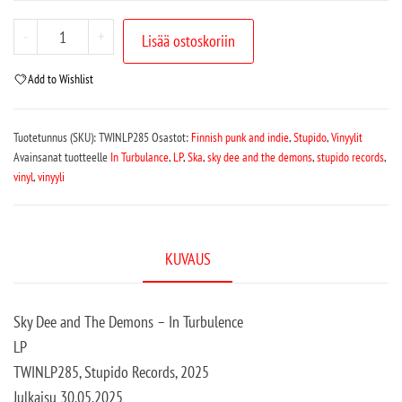
-
+
Lisää ostoskoriin
Add to Wishlist
Tuotetunnus (SKU):
TWINLP285
Osastot:
Finnish punk and indie
,
Stupido
,
Vinyylit
Avainsanat tuotteelle
In Turbulance
,
LP
,
Ska
,
sky dee and the demons
,
stupido records
,
vinyl
,
vinyyli
KUVAUS
Sky Dee and The Demons – In Turbulence
LP
TWINLP285, Stupido Records, 2025
Julkaisu 30.05.2025