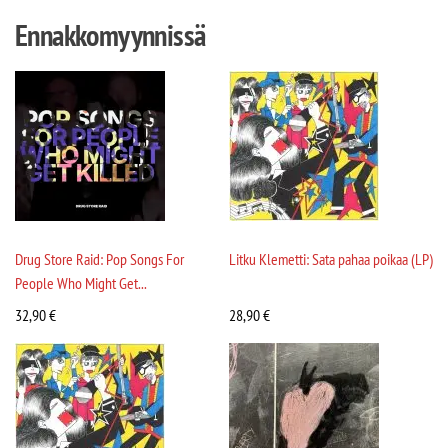
Ennakkomyynnissä
Drug Store Raid: Pop Songs For
Litku Klemetti: Sata pahaa poikaa (LP)
People Who Might Get...
32,90
€
28,90
€