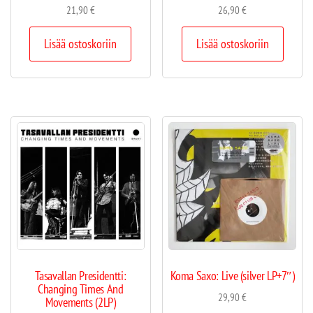
21,90
€
26,90
€
Lisää ostoskoriin
Lisää ostoskoriin
Tasavallan Presidentti:
Koma Saxo: Live (silver LP+7″)
Changing Times And
29,90
€
Movements (2LP)