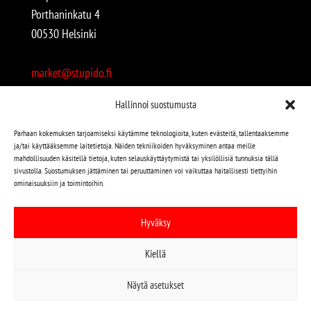
Porthaninkatu 4
00530 Helsinki
market@stupido.fi
+358 50 4708664
Hallinnoi suostumusta
Avoinna:
Parhaan kokemuksen tarjoamiseksi käytämme teknologioita, kuten evästeitä, tallentaaksemme
ja/tai käyttääksemme laitetietoja. Näiden tekniikoiden hyväksyminen antaa meille
arkisin 12-18
mahdollisuuden käsitellä tietoja, kuten selauskäyttäytymistä tai yksilöllisiä tunnuksia tällä
lauantaisin 12-17
sivustolla. Suostumuksen jättäminen tai peruuttaminen voi vaikuttaa haitallisesti tiettyihin
ominaisuuksiin ja toimintoihin.
Stupido löytyy myös kivijalasta!
Hyväksy
Stupido Marketista löydät niin uudet kuin käytetytkin
Kiellä
levyt, vaatteet, kirjat, korut jne jne…
Näytä asetukset