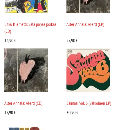
Litku Klemetti: Sata pahaa poikaa
Alter Annala: Alert! (LP)
(CD)
16,90
€
27,90
€
Alter Annala: Alert! (CD)
Saimaa: Vol. 6 (valkoinen LP)
17,90
€
30,90
€