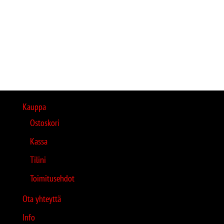
Kauppa
Ostoskori
Kassa
Tilini
Toimitusehdot
Ota yhteyttä
Info