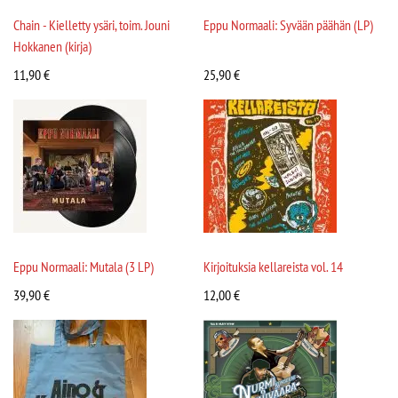
Chain - Kielletty ysäri, toim. Jouni
Eppu Normaali: Syvään päähän (LP)
Hokkanen (kirja)
11,90
€
25,90
€
Eppu Normaali: Mutala (3 LP)
Kirjoituksia kellareista vol. 14
39,90
€
12,00
€