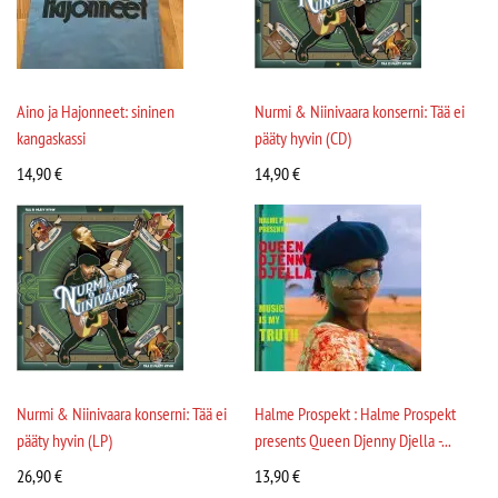
Aino ja Hajonneet: sininen
Nurmi & Niinivaara konserni: Tää ei
kangaskassi
pääty hyvin (CD)
14,90
€
14,90
€
Nurmi & Niinivaara konserni: Tää ei
Halme Prospekt : Halme Prospekt
pääty hyvin (LP)
presents Queen Djenny Djella -...
26,90
€
13,90
€