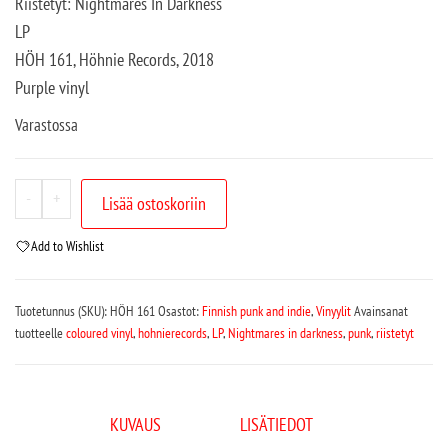
Riistetyt: Nightmares In Darkness
LP
HÖH 161, Höhnie Records, 2018
Purple vinyl
Varastossa
-
+
Lisää ostoskoriin
Add to Wishlist
Tuotetunnus (SKU):
HÖH 161
Osastot:
Finnish punk and indie
,
Vinyylit
Avainsanat
tuotteelle
coloured vinyl
,
hohnierecords
,
LP
,
Nightmares in darkness
,
punk
,
riistetyt
KUVAUS
LISÄTIEDOT