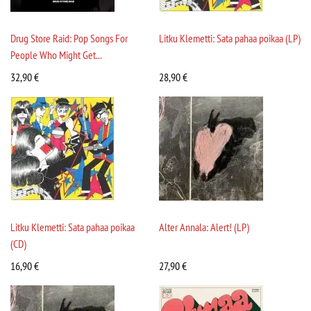
Drug Store Raid: Pop Songs For
Litku Klemetti: Sata pahaa poikaa (LP)
People Who Might Get...
32,90
€
28,90
€
Litku Klemetti: Sata pahaa poikaa
Alter Annala: Alert! (LP)
(CD)
16,90
€
27,90
€