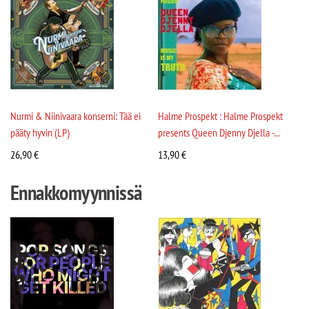
Nurmi & Niinivaara konserni: Tää ei
Halme Prospekt : Halme Prospekt
pääty hyvin (LP)
presents Queen Djenny Djella -...
26,90
€
13,90
€
Ennakkomyynnissä