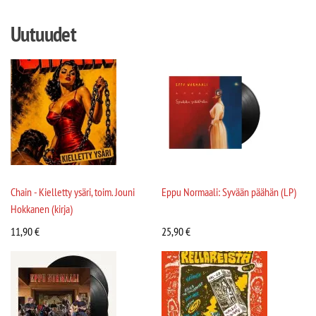
Uutuudet
Chain - Kielletty ysäri, toim. Jouni
Eppu Normaali: Syvään päähän (LP)
Hokkanen (kirja)
11,90
€
25,90
€