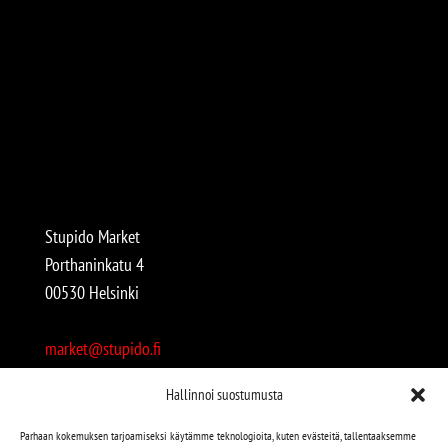
Stupido Market
Porthaninkatu 4
00530 Helsinki
market@stupido.fi
+358 50 4708664
Hallinnoi suostumusta
Avoinna:
Parhaan kokemuksen tarjoamiseksi käytämme teknologioita, kuten evästeitä, tallentaaksemme