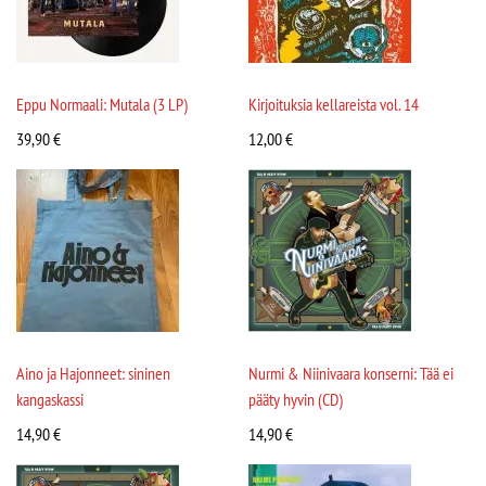
Eppu Normaali: Mutala (3 LP)
Kirjoituksia kellareista vol. 14
39,90
€
12,00
€
Aino ja Hajonneet: sininen
Nurmi & Niinivaara konserni: Tää ei
kangaskassi
pääty hyvin (CD)
14,90
€
14,90
€