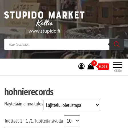
Stupido Market – verkossa ja kivijalassa
Stupido Market on vaihtoehtomusaan
erikoistunut verkko- sekä
kivijalkakauppa Helsingissä Kallion
sydämessä.
0
0,00
€
Valikko
hohnierecords
Näytetään ainoa tulos
Tuotteet
1 - 1
/
1
. Tuotteita sivulla