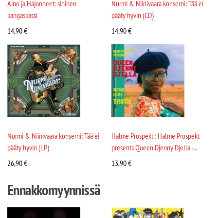
Aino ja Hajonneet: sininen
Nurmi & Niinivaara konserni: Tää ei
kangaskassi
pääty hyvin (CD)
14,90
€
14,90
€
Nurmi & Niinivaara konserni: Tää ei
Halme Prospekt : Halme Prospekt
pääty hyvin (LP)
presents Queen Djenny Djella -...
26,90
€
13,90
€
Ennakkomyynnissä