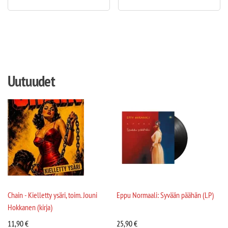
Uutuudet
Chain - Kielletty ysäri, toim. Jouni
Eppu Normaali: Syvään päähän (LP)
Hokkanen (kirja)
11,90
€
25,90
€