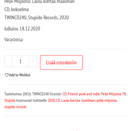
Pelle Miljoona: Laulu kiertää maailman
CD, kokoelma
TWINCD240, Stupido Records, 2020
Julkaisu 18.12.2020
Varastossa
-
+
Lisää ostoskoriin
Add to Wishlist
Tuotetunnus (SKU):
TWINCD240
Osastot:
CD
,
Finnish punk and indie
,
Pelle Miljoona 70
,
Stupido
Avainsanat tuotteelle
2020
,
CD
,
Laulu kiertää maailman
,
pelle miljoona
,
stupido records