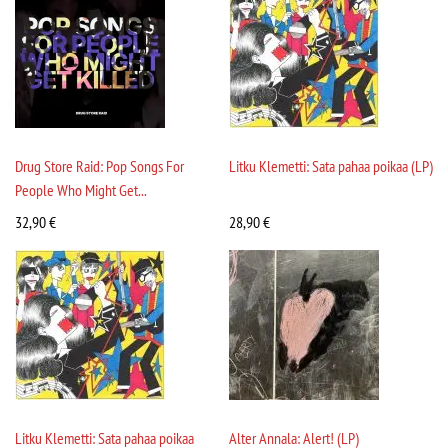
Drug Store Raid: Pop Songs For
Litku Klemetti: Sata pahaa poikaa (LP)
People Who Might Get...
32,90
€
28,90
€
Litku Klemetti: Sata pahaa poikaa
Alter Annala: Alert! (LP)