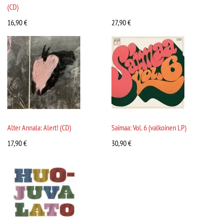
(CD)
16,90
€
27,90
€
Alter Annala: Alert! (CD)
Saimaa: Vol. 6 (valkoinen LP)
17,90
€
30,90
€