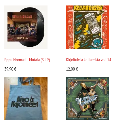
Eppu Normaali: Mutala (3 LP)
Kirjoituksia kellareista vol. 14
39,90
€
12,00
€