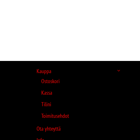
Kauppa
Ostoskori
Kassa
Tilini
Toimitusehdot
Ota yhteyttä