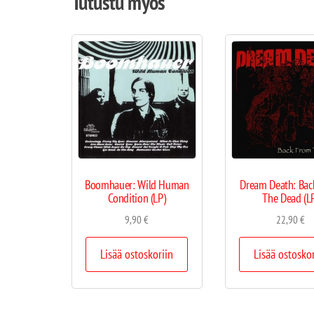
Tutustu myös
Boomhauer: Wild Human
Dream Death: Bac
Condition (LP)
The Dead (L
9,90
€
22,90
€
Lisää ostoskoriin
Lisää ostosko