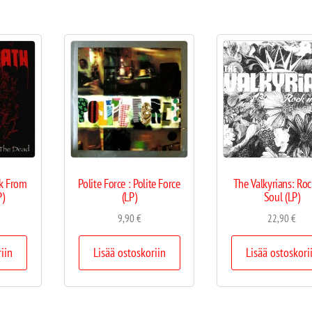
k From
Polite Force : Polite Force
The Valkyrians: Ro
P)
(LP)
Soul (LP)
9,90
€
22,90
€
riin
Lisää ostoskoriin
Lisää ostoskori