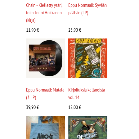
Chain - Kielletty ysäri,
Eppu Normaali: Syvään
toim. Jouni Hokkanen
päähän (LP)
(kirja)
11,90
€
25,90
€
Eppu Normaali: Mutala
Kirjoituksia kellareista
(3 LP)
vol. 14
39,90
€
12,00
€