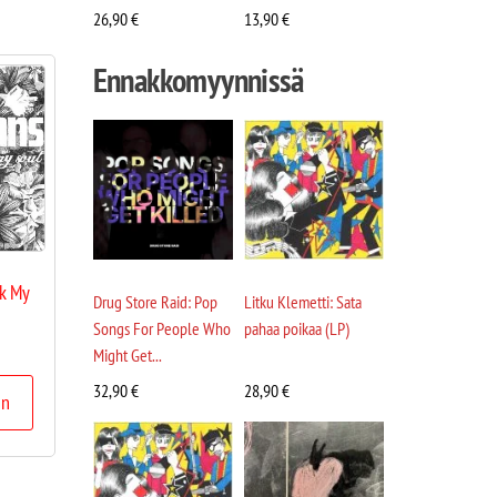
26,90
€
13,90
€
Ennakkomyynnissä
ck My
Drug Store Raid: Pop
Litku Klemetti: Sata
Songs For People Who
pahaa poikaa (LP)
Might Get...
32,90
€
28,90
€
in