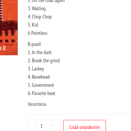
2. On the road again
3. Waiting
4. Chop Chop
5. Kid
6 Pointless
B-puoli
1. In the dark
2. Break the grind
3. Lackey
4. Bonehead
5. Government
6. Parasite beat
Varastossa
-
+
Lisää ostoskoriin