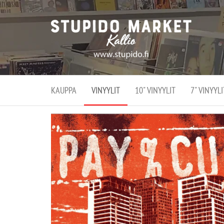
Stupi
Stupido M
vaihtoeht
Marke
erikoistun
verko
verkko- se
kivijalka
ja
Helsingiss
kivija
Kallion
KAUPPA
VINYYLIT
10" VINYYLIT
7" VINYYLI
sydämessä