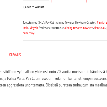
Add to Wishlist
Tuotetunnus (SKU):
Pay Cut : Aiming Towards Nowhere
Osastot:
Finnish 
indie
,
Vinyylit
Avainsanat tuotteelle
aiming towards nowhere
,
finnish
,
oi
,
punk
,
vinyl
KUVAUS
enistöllä on vyön allaan yhteensä noin 70 vuotta musisointia bändeissä 
 ja Pahaa Verta. Pay Cutin reseptiin kukin on kantanut lempimausteens
coren aggressiota unohtamatta. Biiseissä puretaan turhautumista maailman