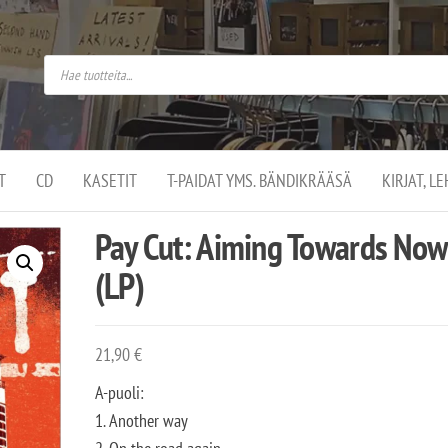
do
arket on
omusaan
t –
ut
ssa
kä
kauppa
ä
lassa
T
CD
KASETIT
T-PAIDAT YMS. BÄNDIKRÄÄSÄ
KIRJAT, L
.
Pay Cut: Aiming Towards No
(LP)
21,90
€
A-puoli:
1. Another way