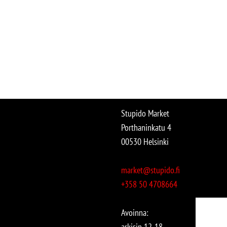
Stupido Market
Porthaninkatu 4
00530 Helsinki
market@stupido.fi
+358 50 4708664
Avoinna:
arkisin 12-18