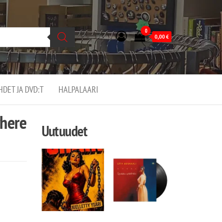
0
0,00
€
EHDET JA DVD:T
HALPALAARI
where
Uutuudet