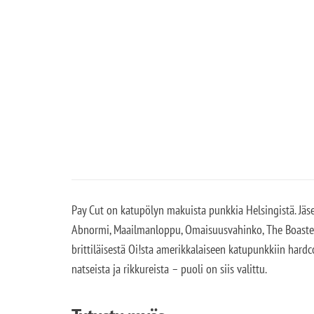
Pay Cut on katupölyn makuista punkkia Helsingistä. Jäs
Abnormi, Maailmanloppu, Omaisuusvahinko, The Boasters
brittiläisestä Oi!sta amerikkalaiseen katupunkkiin hard
natseista ja rikkureista – puoli on siis valittu.