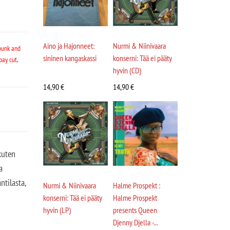
Aino ja Hajonneet:
Nurmi & Niinivaara
punk and
sininen kangaskassi
konserni: Tää ei pääty
pay cut
,
hyvin (CD)
14,90
€
14,90
€
kuten
a
tilasta,
Nurmi & Niinivaara
Halme Prospekt :
konserni: Tää ei pääty
Halme Prospekt
hyvin (LP)
presents Queen
Djenny Djella -...