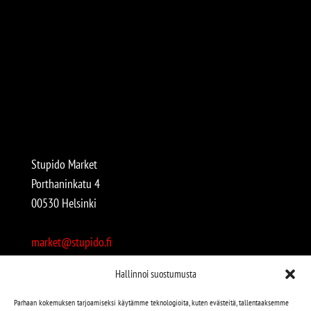
Stupido Market
Porthaninkatu 4
00530 Helsinki
market@stupido.fi
+358 50 4708664
Hallinnoi suostumusta
Avoinna:
Parhaan kokemuksen tarjoamiseksi käytämme teknologioita, kuten evästeitä, tallentaaksemme