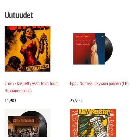
Uutuudet
Chain - Kielletty ysäri, toim. Jouni
Eppu Normaali: Syvään päähän (LP)
Hokkanen (kirja)
11,90
€
25,90
€