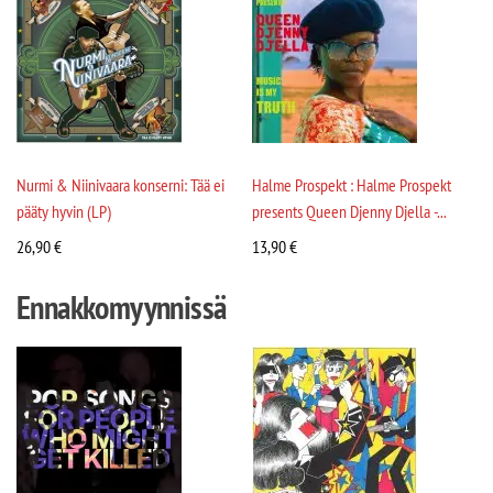
Nurmi & Niinivaara konserni: Tää ei
Halme Prospekt : Halme Prospekt
pääty hyvin (LP)
presents Queen Djenny Djella -...
26,90
€
13,90
€
Ennakkomyynnissä