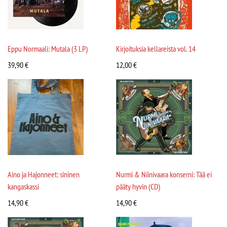
Eppu Normaali: Mutala (3 LP)
Kirjoituksia kellareista vol. 14
39,90
€
12,00
€
Aino ja Hajonneet: sininen
Nurmi & Niinivaara konserni: Tää ei
kangaskassi
pääty hyvin (CD)
14,90
€
14,90
€