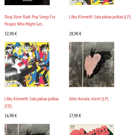
Drug Store Raid: Pop Songs For
Litku Klemetti: Sata pahaa poikaa (LP)
People Who Might Get...
32,90
€
28,90
€
Litku Klemetti: Sata pahaa poikaa
Alter Annala: Alert! (LP)
(CD)
16,90
€
27,90
€