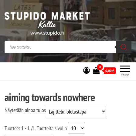
Stupido Market – verkossa ja kivijalassa
Stupido Market on vaihtoehtomusaan
erikoistunut verkko- sekä
kivijalkakauppa Helsingissä Kallion
sydämessä.
0
0,00
€
Valikko
aiming towards nowhere
Näytetään ainoa tulos
Tuotteet
1 - 1
/
1
. Tuotteita sivulla