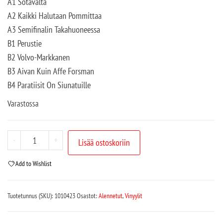
A1 Sotavalta
A2 Kaikki Halutaan Pommittaa
A3 Semifinalin Takahuoneessa
B1 Perustie
B2 Volvo-Markkanen
B3 Aivan Kuin Affe Forsman
B4 Paratiisit On Siunatuille
Varastossa
-
+
Lisää ostoskoriin
Add to Wishlist
Tuotetunnus (SKU):
1010423
Osastot:
Alennetut
,
Vinyylit