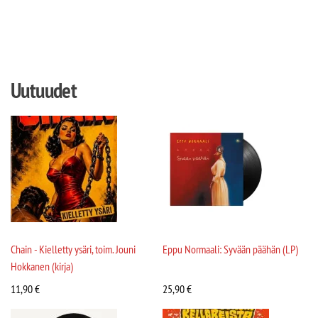
Uutuudet
Chain - Kielletty ysäri, toim. Jouni
Eppu Normaali: Syvään päähän (LP)
Hokkanen (kirja)
11,90
€
25,90
€