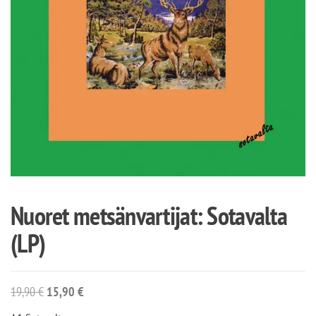
Nuoret metsänvartijat: Sotavalta
(LP)
19,90
€
15,90
€