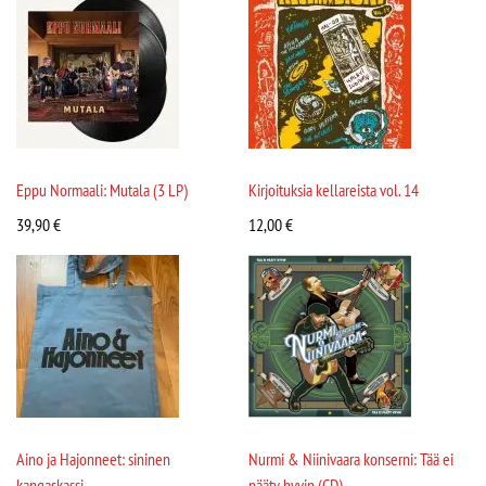
Eppu Normaali: Mutala (3 LP)
Kirjoituksia kellareista vol. 14
39,90
€
12,00
€
Aino ja Hajonneet: sininen
Nurmi & Niinivaara konserni: Tää ei
kangaskassi
pääty hyvin (CD)