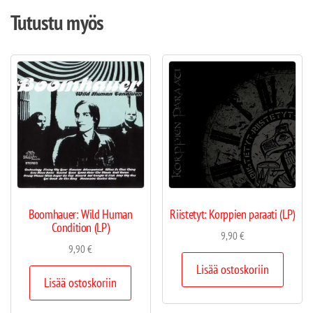
Tutustu myös
Boomhauer: Wild Human
Riistetyt: Korppien paraati (LP)
Condition (LP)
9,90
€
9,90
€
Lisää ostoskoriin
Lisää ostoskoriin