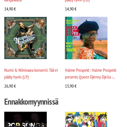
14,90
€
14,90
€
Nurmi & Niinivaara konserni: Tää ei
Halme Prospekt : Halme Prospekt
pääty hyvin (LP)
presents Queen Djenny Djella -...
26,90
€
13,90
€
Ennakkomyynnissä