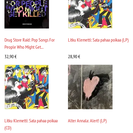
Drug Store Raid: Pop Songs For
Litku Klemetti: Sata pahaa poikaa (LP)
People Who Might Get...
32,90
€
28,90
€
Litku Klemetti: Sata pahaa poikaa
Alter Annala: Alert! (LP)
(CD)