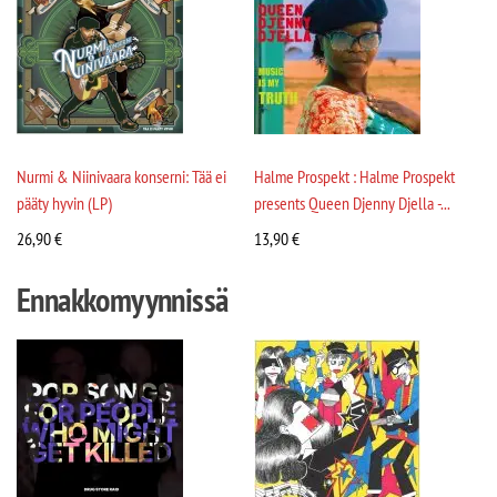
Nurmi & Niinivaara konserni: Tää ei
Halme Prospekt : Halme Prospekt
pääty hyvin (LP)
presents Queen Djenny Djella -...
26,90
€
13,90
€
Ennakkomyynnissä