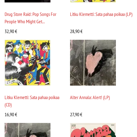
Drug Store Raid: Pop Songs For
Litku Klemetti: Sata pahaa poikaa (LP)
People Who Might Get...
32,90
€
28,90
€
Litku Klemetti: Sata pahaa poikaa
Alter Annala: Alert! (LP)
(CD)
16,90
€
27,90
€