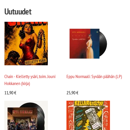
Uutuudet
Chain - Kielletty ysäri, toim. Jouni
Eppu Normaali: Syvään päähän (LP)
Hokkanen (kirja)
11,90
€
25,90
€