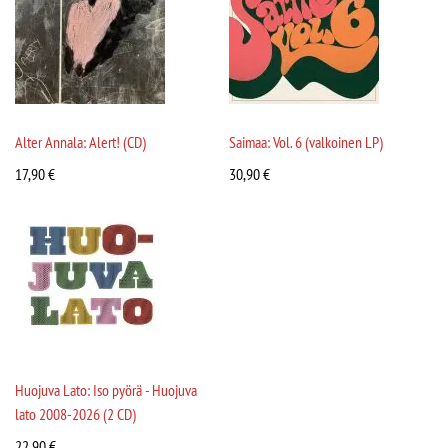
Alter Annala: Alert! (CD)
Saimaa: Vol. 6 (valkoinen LP)
17,90
€
30,90
€
Huojuva Lato: Iso pyörä - Huojuva
lato 2008-2026 (2 CD)
22,90
€