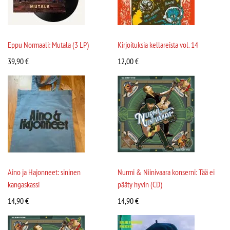
Eppu Normaali: Mutala (3 LP)
Kirjoituksia kellareista vol. 14
39,90
€
12,00
€
Aino ja Hajonneet: sininen
Nurmi & Niinivaara konserni: Tää ei
kangaskassi
pääty hyvin (CD)
14,90
€
14,90
€