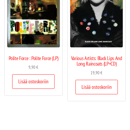
Polite Force : Polite Force (LP)
Various Artists: Black Lips And
Long Raincoats (LP+CD)
9,90
€
19,90
€
Lisää ostoskoriin
Lisää ostoskoriin