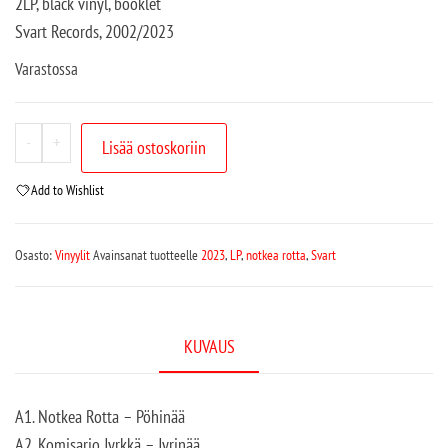
2LP, black vinyl, booklet
Svart Records, 2002/2023
Varastossa
-
+
Lisää ostoskoriin
Add to Wishlist
Osasto:
Vinyylit
Avainsanat tuotteelle
2023
,
LP
,
notkea rotta
,
Svart
KUVAUS
A1. Notkea Rotta – Pöhinää
A2. Komisario Jyrkkä – Jyrinää