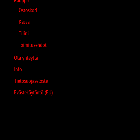
Kauppa
Ostoskori
Kassa
Tilini
Toimitusehdot
Ota yhteyttä
Info
Tietosuojaseloste
Evästekäytäntö (EU)