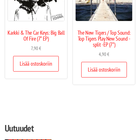
Karkki & The Car Keys: Big Ball
The New Tigers / Top Sound:
Of Fire (7” EP)
Top Tigers Play New Sound -
split -EP (7”)
7,90
€
4,90
€
Lisää ostoskoriin
Lisää ostoskoriin
Uutuudet