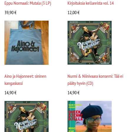
Eppu Normaali: Mutala (3 LP)
Kirjoituksia kellareista vol. 14
39,90
€
12,00
€
Aino ja Hajonneet: sininen
Nurmi & Niinivaara konserni: Tää ei
kangaskassi
pääty hyvin (CD)
14,90
€
14,90
€