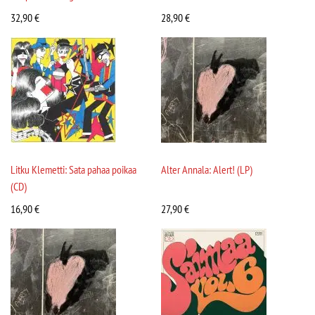
32,90
€
28,90
€
Litku Klemetti: Sata pahaa poikaa
Alter Annala: Alert! (LP)
(CD)
16,90
€
27,90
€