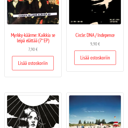
Myrkky-käärme: Kaikkia se
Circle: DNA / Indepence
leipä elättää (7″EP)
9,90
€
7,90
€
Lisää ostoskoriin
Lisää ostoskoriin