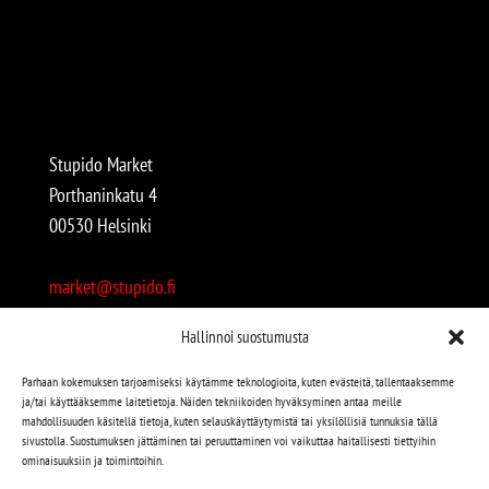
Stupido Market
Porthaninkatu 4
00530 Helsinki
market@stupido.fi
+358 50 4708664
Hallinnoi suostumusta
Avoinna:
Parhaan kokemuksen tarjoamiseksi käytämme teknologioita, kuten evästeitä, tallentaaksemme
ja/tai käyttääksemme laitetietoja. Näiden tekniikoiden hyväksyminen antaa meille
arkisin 12-18
mahdollisuuden käsitellä tietoja, kuten selauskäyttäytymistä tai yksilöllisiä tunnuksia tällä
lauantaisin 12-17
sivustolla. Suostumuksen jättäminen tai peruuttaminen voi vaikuttaa haitallisesti tiettyihin
ominaisuuksiin ja toimintoihin.