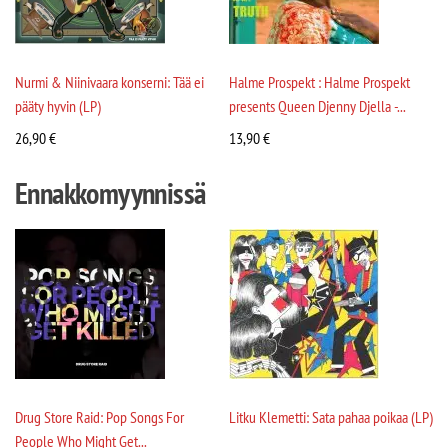
Nurmi & Niinivaara konserni: Tää ei
Halme Prospekt : Halme Prospekt
pääty hyvin (LP)
presents Queen Djenny Djella -...
26,90
€
13,90
€
Ennakkomyynnissä
Drug Store Raid: Pop Songs For
Litku Klemetti: Sata pahaa poikaa (LP)
People Who Might Get...