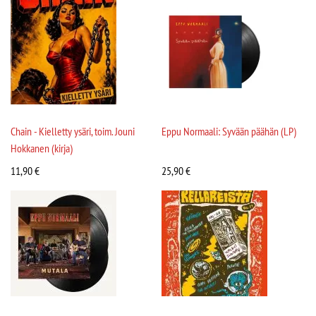
Chain - Kielletty ysäri, toim. Jouni
Eppu Normaali: Syvään päähän (LP)
Hokkanen (kirja)
11,90
€
25,90
€