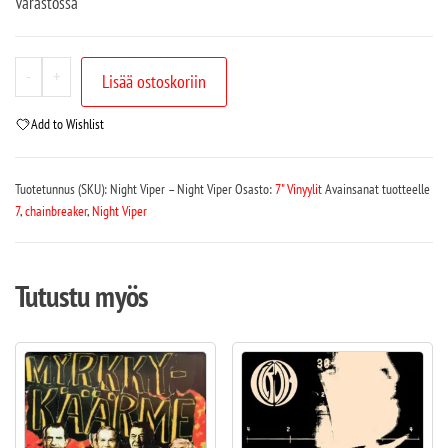
Varastossa
-
+
Lisää ostoskoriin
Add to Wishlist
Tuotetunnus (SKU):
Night Viper – Night Viper
Osasto:
7" Vinyylit
Avainsanat tuotteelle
7
,
chainbreaker
,
Night Viper
Tutustu myös