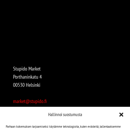
Stupido Market
Porthaninkatu 4
00530 Helsinki
market@stupido.fi
+358 50 4708664
Hallinnoi suostumusta
Avoinna:
Parhaan kokemuksen tarjoamiseksi käytämme teknologioita, kuten evästeitä, tallentaaksemme