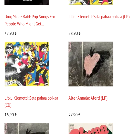
Drug Store Raid: Pop Songs For
Litku Klemetti: Sata pahaa poikaa (LP)
People Who Might Get...
32,90
€
28,90
€
Litku Klemetti: Sata pahaa poikaa
Alter Annala: Alert! (LP)
(CD)
16,90
€
27,90
€