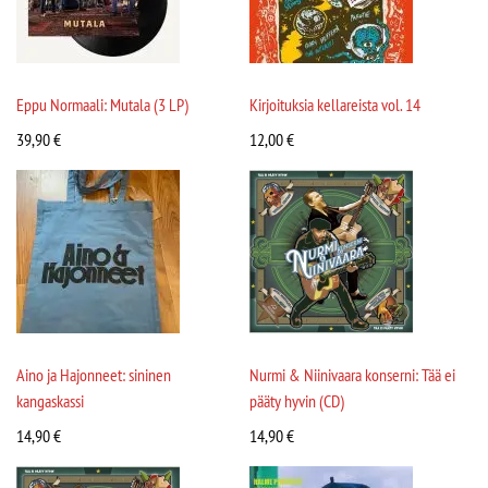
Eppu Normaali: Mutala (3 LP)
Kirjoituksia kellareista vol. 14
39,90
€
12,00
€
Aino ja Hajonneet: sininen
Nurmi & Niinivaara konserni: Tää ei
kangaskassi
pääty hyvin (CD)
14,90
€
14,90
€