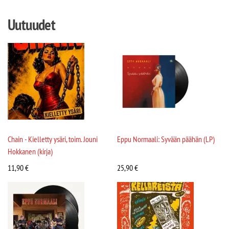
Uutuudet
Chain - Kielletty ysäri, toim. Jouni
Eppu Normaali: Syvään päähän (LP)
Hokkanen (kirja)
11,90
€
25,90
€