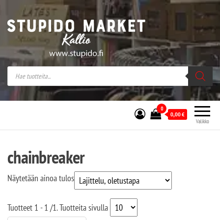
Stupido Market – verkossa ja kivijalassa
Stupido Market on vaihtoehtomusaan
erikoistunut verkko- sekä
kivijalkakauppa Helsingissä Kallion
sydämessä.
0
0,00
€
Valikko
chainbreaker
Näytetään ainoa tulos
Tuotteet
1 - 1
/
1
. Tuotteita sivulla