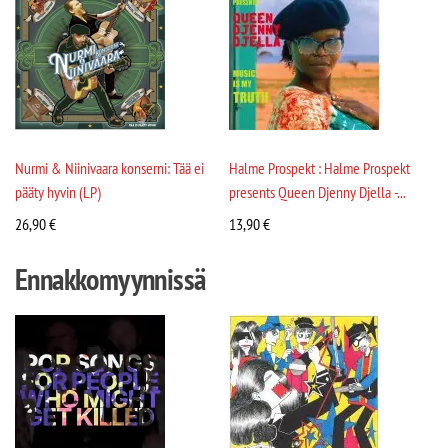
Nurmi & Niinivaara konserni: Tää ei
Halme Prospekt : Halme Prospekt
pääty hyvin (LP)
presents Queen Djenny Djella -...
26,90
€
13,90
€
Ennakkomyynnissä