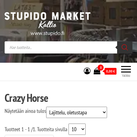
Stupido Market – verkossa ja kivijalassa
Stupido Market on vaihtoehtomusaan
erikoistunut verkko- sekä
kivijalkakauppa Helsingissä Kallion
sydämessä.
0
0,00
€
Valikko
Crazy Horse
Näytetään ainoa tulos
Tuotteet
1 - 1
/
1
. Tuotteita sivulla