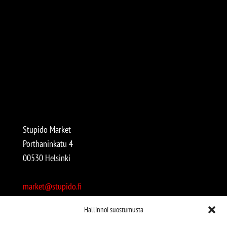
Stupido Market
Porthaninkatu 4
00530 Helsinki
market@stupido.fi
+358 50 4708664
Hallinnoi suostumusta