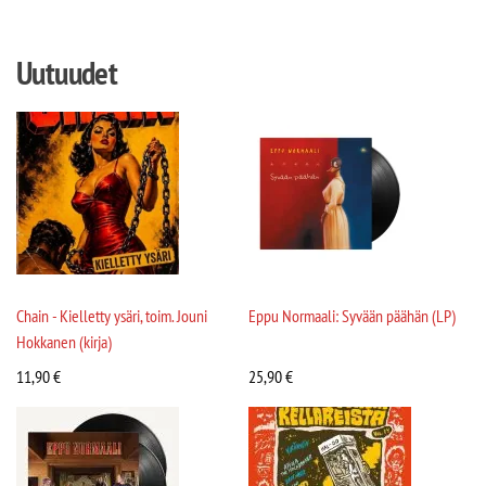
Uutuudet
Chain - Kielletty ysäri, toim. Jouni
Eppu Normaali: Syvään päähän (LP)
Hokkanen (kirja)
11,90
€
25,90
€