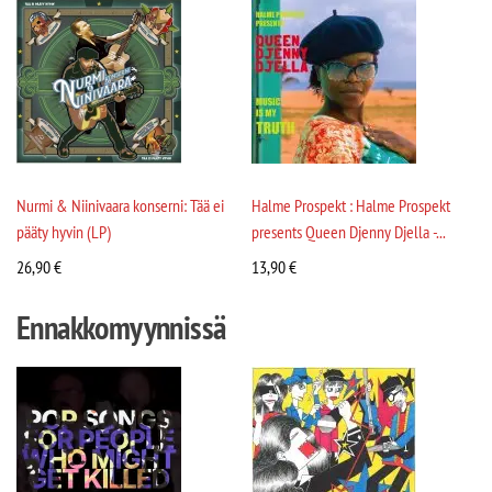
Nurmi & Niinivaara konserni: Tää ei
Halme Prospekt : Halme Prospekt
pääty hyvin (LP)
presents Queen Djenny Djella -...
26,90
€
13,90
€
Ennakkomyynnissä