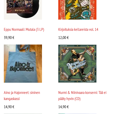
Eppu Normaali: Mutala (3 LP)
Kirjoituksia kellareista vol. 14
39,90
€
12,00
€
Aino ja Hajonneet: sininen
Nurmi & Niinivaara konserni: Tää ei
kangaskassi
pääty hyvin (CD)
14,90
€
14,90
€