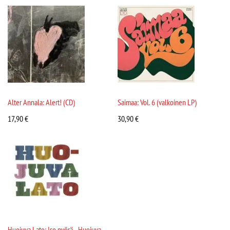
Alter Annala: Alert! (CD)
Saimaa: Vol. 6 (valkoinen LP)
17,90
€
30,90
€
Huojuva Lato: Iso pyörä - Huojuva