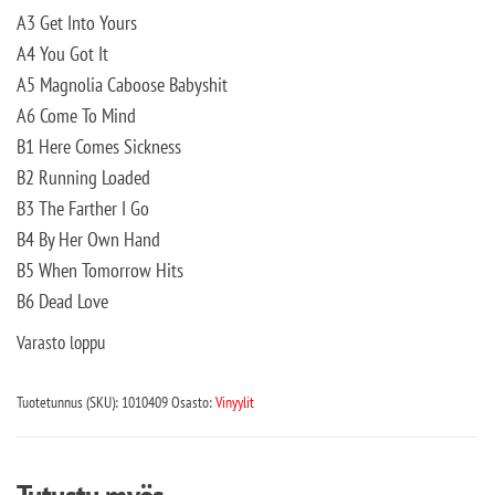
A3 Get Into Yours
A4 You Got It
A5 Magnolia Caboose Babyshit
A6 Come To Mind
B1 Here Comes Sickness
B2 Running Loaded
B3 The Farther I Go
B4 By Her Own Hand
B5 When Tomorrow Hits
B6 Dead Love
Varasto loppu
Tuotetunnus (SKU):
1010409
Osasto:
Vinyylit