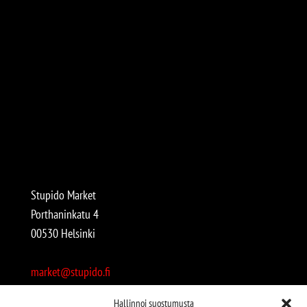
Stupido Market
Porthaninkatu 4
00530 Helsinki
market@stupido.fi
+358 50 4708664
Hallinnoi suostumusta