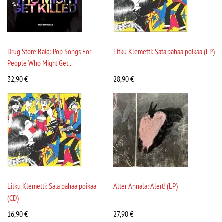
Drug Store Raid: Pop Songs For
Litku Klemetti: Sata pahaa poikaa (LP)
People Who Might Get...
32,90
€
28,90
€
Litku Klemetti: Sata pahaa poikaa
Alter Annala: Alert! (LP)
(CD)
16,90
€
27,90
€