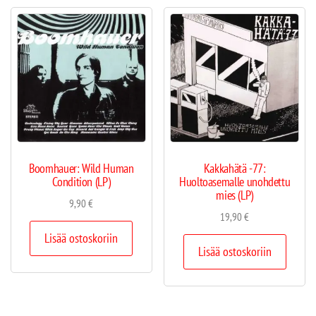
Boomhauer: Wild Human
Kakkahätä -77:
Condition (LP)
Huoltoasemalle unohdettu
mies (LP)
9,90
€
19,90
€
Lisää ostoskoriin
Lisää ostoskoriin