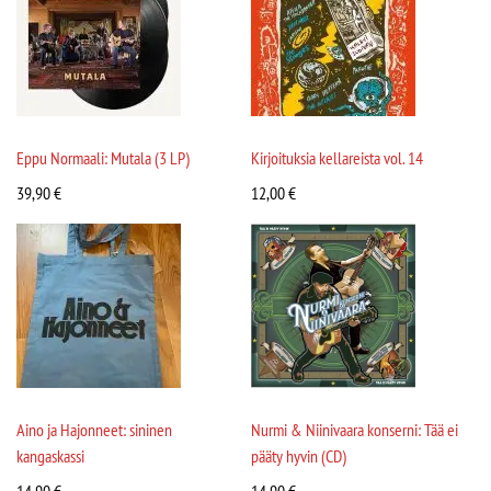
Eppu Normaali: Mutala (3 LP)
Kirjoituksia kellareista vol. 14
39,90
€
12,00
€
Aino ja Hajonneet: sininen
Nurmi & Niinivaara konserni: Tää ei
kangaskassi
pääty hyvin (CD)