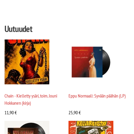
Uutuudet
Chain - Kielletty ysäri, toim. Jouni
Eppu Normaali: Syvään päähän (LP)
Hokkanen (kirja)
11,90
€
25,90
€