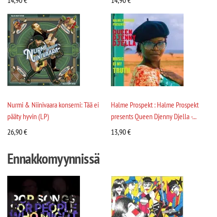
14,90
€
14,90
€
Nurmi & Niinivaara konserni: Tää ei
Halme Prospekt : Halme Prospekt
pääty hyvin (LP)
presents Queen Djenny Djella -...
26,90
€
13,90
€
Ennakkomyynnissä