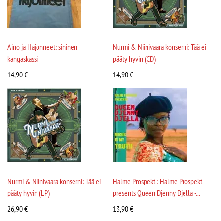
Aino ja Hajonneet: sininen
Nurmi & Niinivaara konserni: Tää ei
kangaskassi
pääty hyvin (CD)
14,90
€
14,90
€
Nurmi & Niinivaara konserni: Tää ei
Halme Prospekt : Halme Prospekt
pääty hyvin (LP)
presents Queen Djenny Djella -...
26,90
€
13,90
€