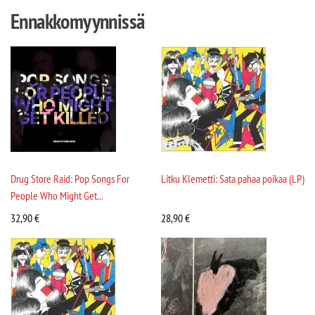
Ennakkomyynnissä
Drug Store Raid: Pop Songs For
Litku Klemetti: Sata pahaa poikaa (LP)
People Who Might Get...
32,90
€
28,90
€