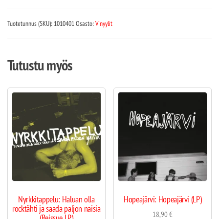
Tuotetunnus (SKU):
1010401
Osasto:
Vinyylit
Tutustu myös
Nyrkkitappelu: Haluan olla
Hopeajärvi: Hopeajärvi (LP)
rocktähti ja saada paljon naisia
18,90
€
(Reissue LP)