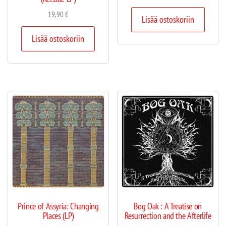
19,90
€
Lisää ostoskoriin
Lisää ostoskoriin
Prince of Assyria: Changing
Bog Oak : A Treatise on
Places (LP)
Resurrection and the Afterlife