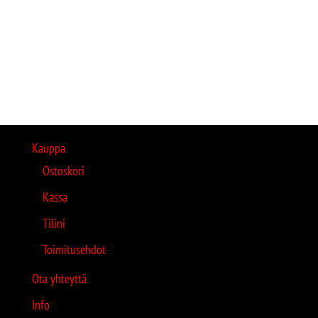
Kauppa
Ostoskori
Kassa
Tilini
Toimitusehdot
Ota yhteyttä
Info