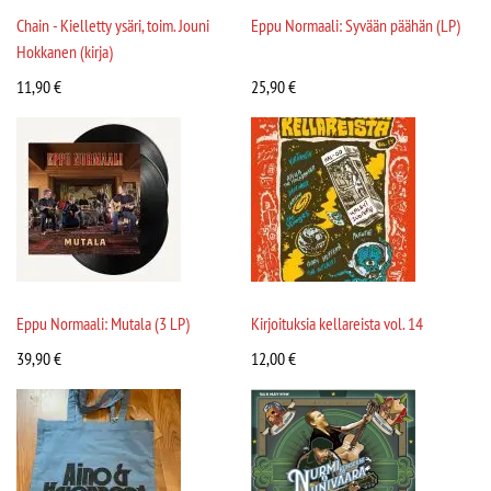
Chain - Kielletty ysäri, toim. Jouni
Eppu Normaali: Syvään päähän (LP)
Hokkanen (kirja)
11,90
€
25,90
€
Eppu Normaali: Mutala (3 LP)
Kirjoituksia kellareista vol. 14
39,90
€
12,00
€