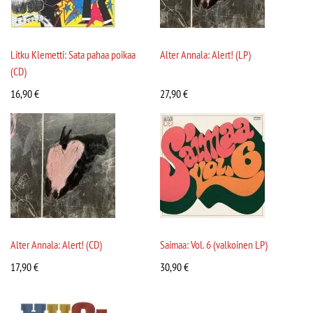
Litku Klemetti: Sata pahaa poikaa
Alter Annala: Alert! (LP)
(CD)
16,90
€
27,90
€
Alter Annala: Alert! (CD)
Saimaa: Vol. 6 (valkoinen LP)
17,90
€
30,90
€