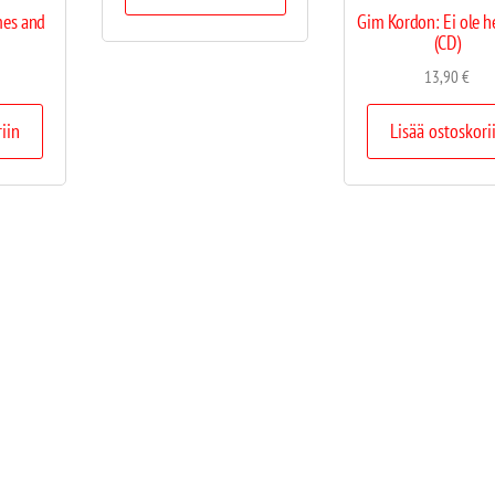
mes and
Gim Kordon: Ei ole 
(CD)
13,90
€
riin
Lisää ostoskori