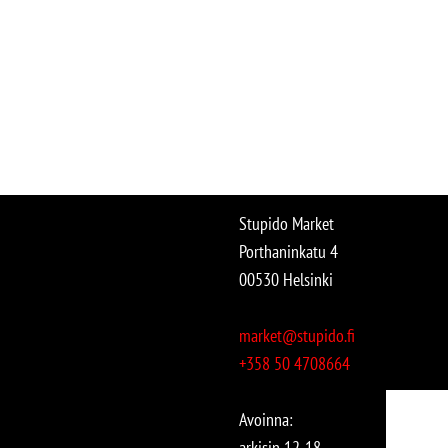
Stupido Market
Porthaninkatu 4
00530 Helsinki
market@stupido.fi
+358 50 4708664
Avoinna:
arkisin 12-18