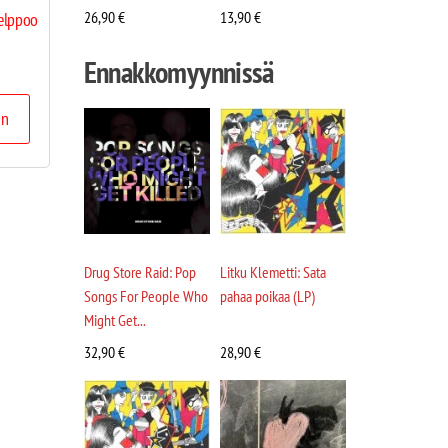
26,90
€
13,90
€
helppoo
Ennakkomyynnissä
in
Drug Store Raid: Pop
Litku Klemetti: Sata
Songs For People Who
pahaa poikaa (LP)
Might Get...
32,90
€
28,90
€