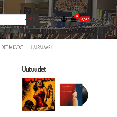
0
0,00
€
EHDET JA DVD:T
HALPALAARI
Uutuudet