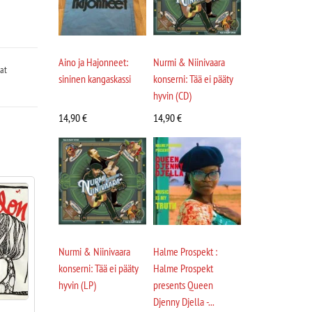
Aino ja Hajonneet:
Nurmi & Niinivaara
at
sininen kangaskassi
konserni: Tää ei pääty
hyvin (CD)
14,90
€
14,90
€
Nurmi & Niinivaara
Halme Prospekt :
konserni: Tää ei pääty
Halme Prospekt
hyvin (LP)
presents Queen
Djenny Djella -...