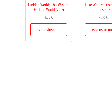
Fucking World: This Was the
Luke Whitten: Co
Fucking World (2CD)
goes (CD)
3,90
€
4,90
€
Lisää ostoskoriin
Lisää ostosko