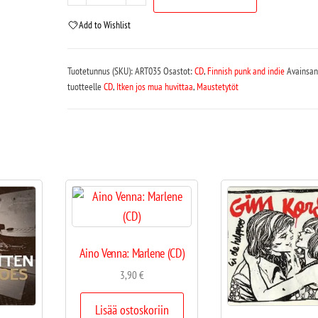
Add to Wishlist
Tuotetunnus (SKU):
ART035
Osastot:
CD
,
Finnish punk and indie
Avainsan
tuotteelle
CD
,
Itken jos mua huvittaa
,
Maustetytöt
Aino Venna: Marlene (CD)
3,90
€
Lisää ostoskoriin