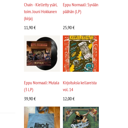
Chain - Kielletty ysäri,
Eppu Normaali: Syvään
toim. Jouni Hokkanen
päähän (LP)
(kirja)
11,90
€
25,90
€
Eppu Normaali: Mutala
Kirjoituksia kellareista
(3 LP)
vol. 14
39,90
€
12,00
€