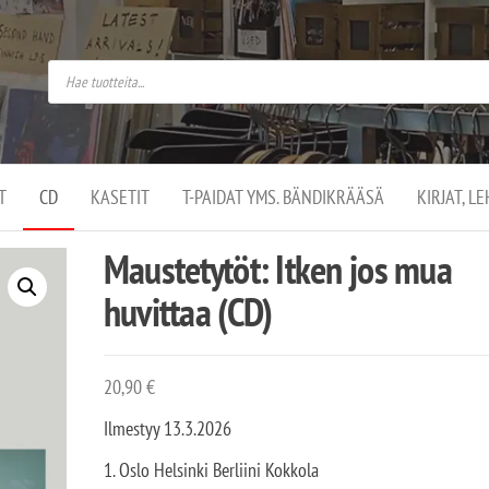
do
arket on
omusaan
t –
ut
ssa
kä
kauppa
ä
lassa
T
CD
KASETIT
T-PAIDAT YMS. BÄNDIKRÄÄSÄ
KIRJAT, L
.
Maustetytöt: Itken jos mua
huvittaa (CD)
20,90
€
Ilmestyy 13.3.2026
1. Oslo Helsinki Berliini Kokkola