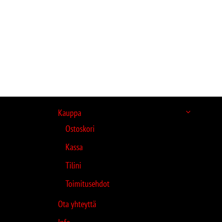
Kauppa
Ostoskori
Kassa
Tilini
Toimitusehdot
Ota yhteyttä