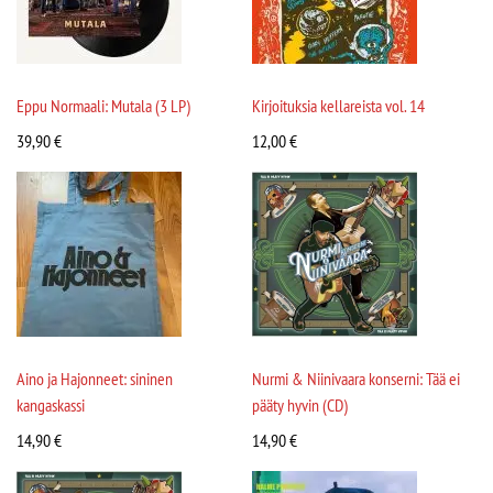
Eppu Normaali: Mutala (3 LP)
Kirjoituksia kellareista vol. 14
39,90
€
12,00
€
Aino ja Hajonneet: sininen
Nurmi & Niinivaara konserni: Tää ei
kangaskassi
pääty hyvin (CD)
14,90
€
14,90
€