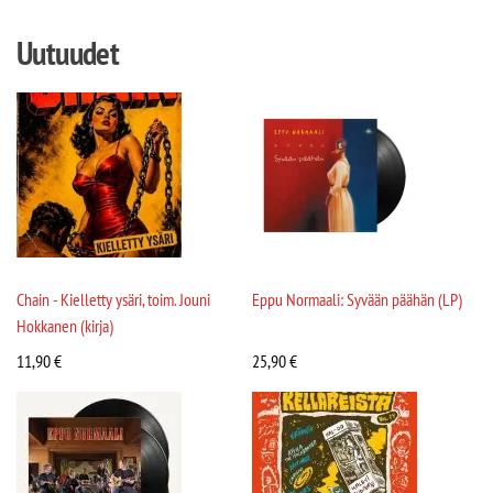
Uutuudet
Chain - Kielletty ysäri, toim. Jouni
Eppu Normaali: Syvään päähän (LP)
Hokkanen (kirja)
11,90
€
25,90
€