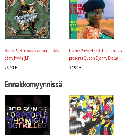
Nurmi & Niinivaara konserni: Tää ei
Halme Prospekt : Halme Prospekt
pääty hyvin (LP)
presents Queen Djenny Djella -...
26,90
€
13,90
€
Ennakkomyynnissä