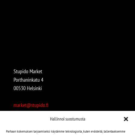
Stupido Market
Porthaninkatu 4
00530 Helsinki
market@stupido.fi
+358 50 4708664
Hallinnoi suostumusta
Avoinna:
Parhaan kokemuksen tarjoamiseksi käytämme teknologioita, kuten evästeitä, tallentaaksemme