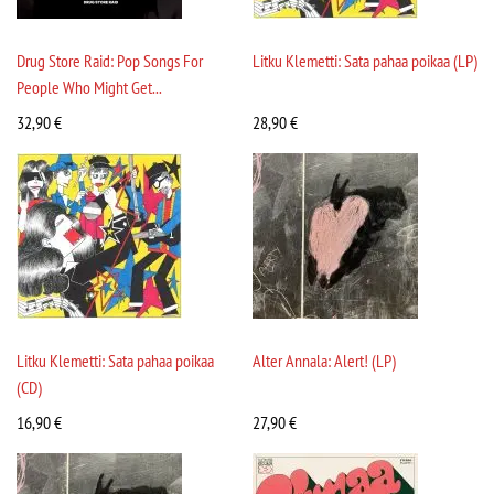
Drug Store Raid: Pop Songs For
Litku Klemetti: Sata pahaa poikaa (LP)
People Who Might Get...
32,90
€
28,90
€
Litku Klemetti: Sata pahaa poikaa
Alter Annala: Alert! (LP)
(CD)
16,90
€
27,90
€