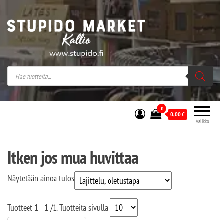
Stupido Market – verkossa ja kivijalassa
Stupido Market on vaihtoehtomusaan
erikoistunut verkko- sekä
kivijalkakauppa Helsingissä Kallion
sydämessä.
0
0,00
€
Valikko
Itken jos mua huvittaa
Näytetään ainoa tulos
Tuotteet
1 - 1
/
1
. Tuotteita sivulla