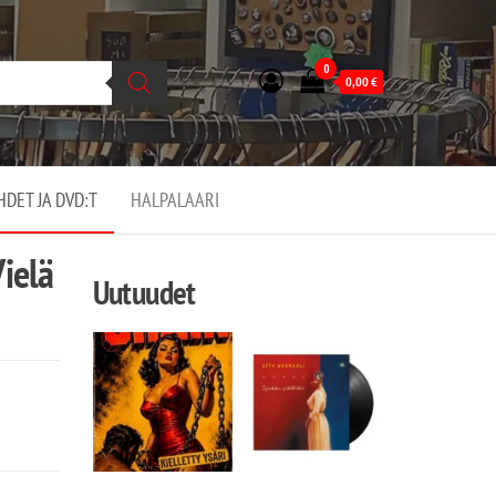
0
0,00
€
EHDET JA DVD:T
HALPALAARI
ielä
Uutuudet