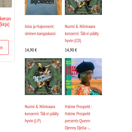
 kerran
kirja)
Aino ja Hajonneet:
Nurmi & Niinivaara
sininen kangaskassi
konserni: Tää ei pääty
hyvin (CD)
in
14,90
€
14,90
€
Nurmi & Niinivaara
Halme Prospekt :
konserni: Tää ei pääty
Halme Prospekt
hyvin (LP)
presents Queen
Djenny Djella -...