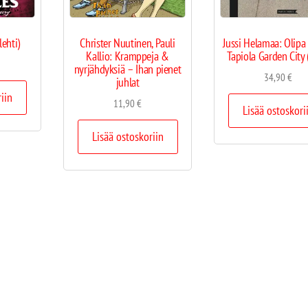
lehti)
Christer Nuutinen, Pauli
Jussi Helamaa: Olipa
Kallio: Kramppeja &
Tapiola Garden City (
nyrjähdyksiä – Ihan pienet
34,90
€
juhlat
riin
11,90
€
Lisää ostoskori
Lisää ostoskoriin