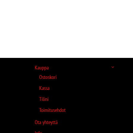
Kauppa
Ostoskori
Kassa
Tilini
Toimitusehdot
Ota yhteyttä