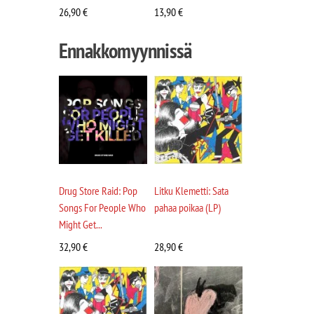
26,90
€
13,90
€
Ennakkomyynnissä
Drug Store Raid: Pop
Litku Klemetti: Sata
Songs For People Who
pahaa poikaa (LP)
Might Get...
32,90
€
28,90
€