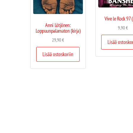
Vive le Rock 97 (
Anni Lötjönen:
9,90
€
Loppuunpalamaton (kirja)
29,90
€
Lisää ostosko
Lisää ostoskoriin