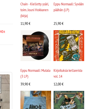
Chain - Kielletty ysäri,
Eppu Normaali: Syvään
toim. Jouni Hokkanen
päähän (LP)
(kirja)
11,90
€
25,90
€
DVD:t
Eppu Normaali: Mutala
Kirjoituksia kellareista
(3 LP)
vol. 14
39,90
€
12,00
€