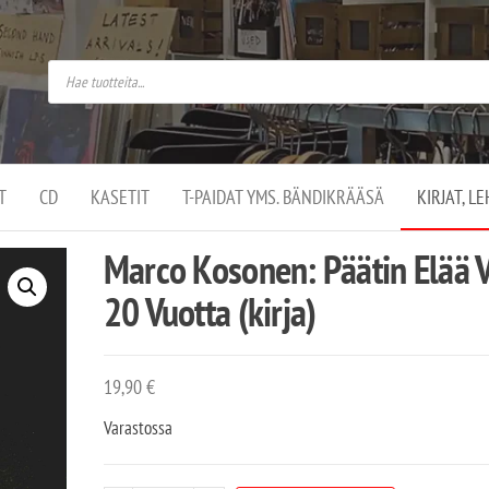
do
arket on
omusaan
t –
ut
ssa
kä
kauppa
ä
lassa
T
CD
KASETIT
T-PAIDAT YMS. BÄNDIKRÄÄSÄ
KIRJAT, L
.
Marco Kosonen: Päätin Elää V
20 Vuotta (kirja)
19,90
€
Varastossa