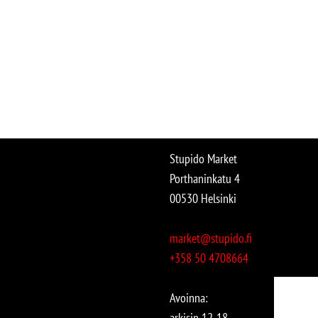
Stupido Market
Porthaninkatu 4
00530 Helsinki
market@stupido.fi
+358 50 4708664
Avoinna:
arkisin 12-18