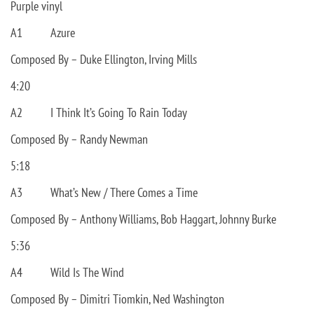
Purple vinyl
A1
Azure
Composed By – Duke Ellington, Irving Mills
4:20
A2
I Think It’s Going To Rain Today
Composed By – Randy Newman
5:18
A3
What’s New / There Comes a Time
Composed By – Anthony Williams, Bob Haggart, Johnny Burke
5:36
A4
Wild Is The Wind
Composed By – Dimitri Tiomkin, Ned Washington