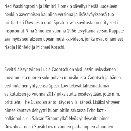
Ned Washingtonin ja Dimitri Tiomkin sävellys herää uudelleen
henkiin aavemaisen kauniina versiona ja lisäsäväyksensä tuo
brittiartisti Downesin urut. Speak Low’n sovitusta on erityisesti
inspiroinut Nina Simonen vuonna 1966 levyttämä versio. Kappale
saa myös seurakseen upean musiikkivideon, jonka ovat ohjanneet
Nadja Höhfeld ja Michael Kotschi.
Sveitsiläissyntyinen Lucia Cadotsch on yksi jazzin nykyskenen
luovimmista nuoren sukupolven muusikoista. Cadotsch ja hänen
berliiniläinen yhtyeensä Speak Low tekivät lähtemättömän
vaikutuksen jo vuonna 2017 julkaistulla ensilevyllään, jolle mm.
brittilehti The Guardian antoi täydet viisi tähteä. Lisäksi yhtyeen
nimeä kantava debyytti huomioitiin saksassa Echo Jazz -
palkinnolla, eli Saksan ”Grammylla”. Myös yhdysvaltalainen
Downbeat nosti Speak Low’n vuoden parhaimpien albumien