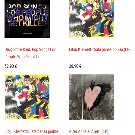
Drug Store Raid: Pop Songs For
Litku Klemetti: Sata pahaa poikaa (LP)
People Who Might Get...
32,90
€
28,90
€
Litku Klemetti: Sata pahaa poikaa
Alter Annala: Alert! (LP)