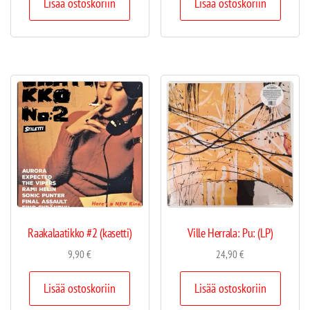
Lisää ostoskoriin
Lisää ostoskoriin
Raakalaatikko #2 (kasetti)
Ville Herrala: Pu: (LP)
9,90
€
24,90
€
Lisää ostoskoriin
Lisää ostoskoriin