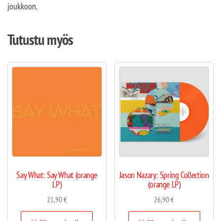
joukkoon.
Tutustu myös
Say What: Say What (orange
Jason Nazary: Spring Collection
LP)
(orange LP)
21,90
€
26,90
€