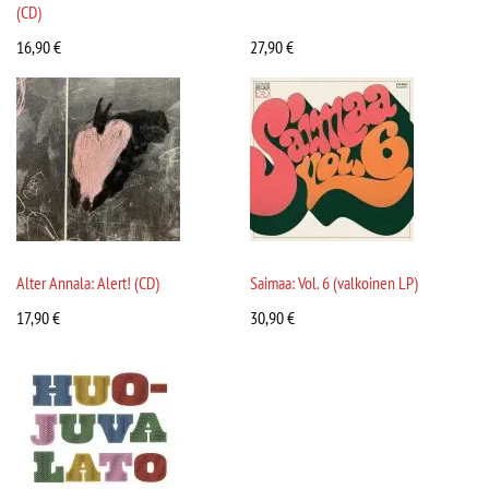
(CD)
16,90
€
27,90
€
Alter Annala: Alert! (CD)
Saimaa: Vol. 6 (valkoinen LP)
17,90
€
30,90
€