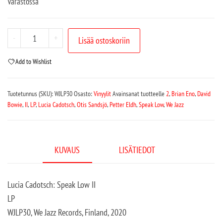
Varastossa
-
+
Lisää ostoskoriin
Add to Wishlist
Tuotetunnus (SKU):
WJLP30
Osasto:
Vinyylit
Avainsanat tuotteelle
2
,
Brian Eno
,
David
Bowie
,
II
,
LP
,
Lucia Cadotsch
,
Otis Sandsjö
,
Petter Eldh
,
Speak Low
,
We Jazz
KUVAUS
LISÄTIEDOT
Lucia Cadotsch: Speak Low II
LP
WJLP30, We Jazz Records, Finland, 2020