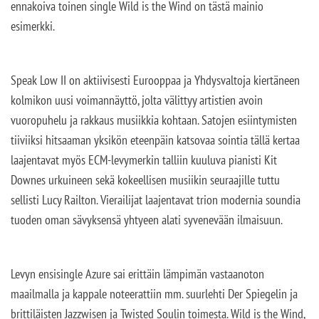
ennakoiva toinen single Wild is the Wind on tästä mainio
esimerkki.
Speak Low II on aktiivisesti Eurooppaa ja Yhdysvaltoja kiertäneen
kolmikon uusi voimannäyttö, jolta välittyy artistien avoin
vuoropuhelu ja rakkaus musiikkia kohtaan. Satojen esiintymisten
tiiviiksi hitsaaman yksikön eteenpäin katsovaa sointia tällä kertaa
laajentavat myös ECM-levymerkin talliin kuuluva pianisti Kit
Downes urkuineen sekä kokeellisen musiikin seuraajille tuttu
sellisti Lucy Railton. Vierailijat laajentavat trion modernia soundia
tuoden oman sävyksensä yhtyeen alati syvenevään ilmaisuun.
Levyn ensisingle Azure sai erittäin lämpimän vastaanoton
maailmalla ja kappale noteerattiin mm. suurlehti Der Spiegelin ja
brittiläisten Jazzwisen ja Twisted Soulin toimesta. Wild is the Wind,