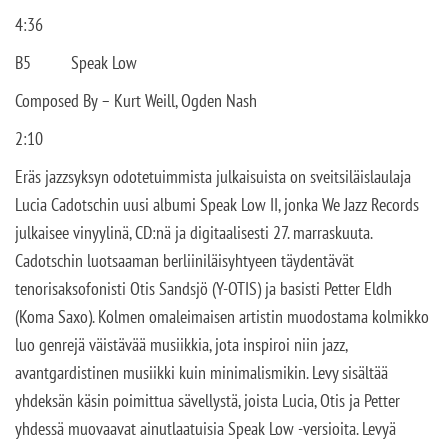
4:36
B5
Speak Low
Composed By – Kurt Weill, Ogden Nash
2:10
Eräs jazzsyksyn odotetuimmista julkaisuista on sveitsiläislaulaja
Lucia Cadotschin uusi albumi Speak Low II, jonka We Jazz Records
julkaisee vinyylinä, CD:nä ja digitaalisesti 27. marraskuuta.
Cadotschin luotsaaman berliiniläisyhtyeen täydentävät
tenorisaksofonisti Otis Sandsjö (Y-OTIS) ja basisti Petter Eldh
(Koma Saxo). Kolmen omaleimaisen artistin muodostama kolmikko
luo genrejä väistävää musiikkia, jota inspiroi niin jazz,
avantgardistinen musiikki kuin minimalismikin. Levy sisältää
yhdeksän käsin poimittua sävellystä, joista Lucia, Otis ja Petter
yhdessä muovaavat ainutlaatuisia Speak Low -versioita. Levyä