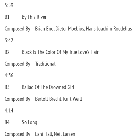
5:59
B1
By This River
Composed By – Brian Eno, Dieter Moebius, Hans-Joachim Roedelius
3:42
B2
Black Is The Color Of My True Love’s Hair
Composed By – Traditional
4:36
B3
Ballad Of The Drowned Girl
Composed By – Bertolt Brecht, Kurt Weill
4:14
B4
So Long
Composed By – Lani Hall, Neil Larsen