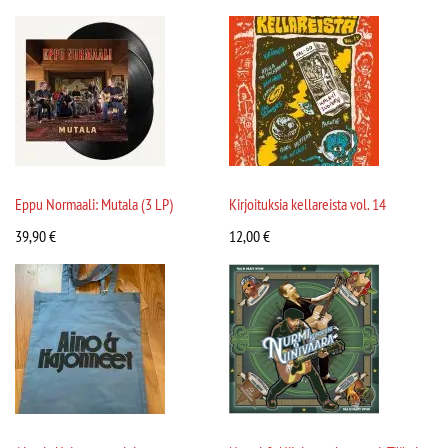
Eppu Normaali: Mutala (3 LP)
Kirjoituksia kellareista vol. 14
39,90
€
12,00
€