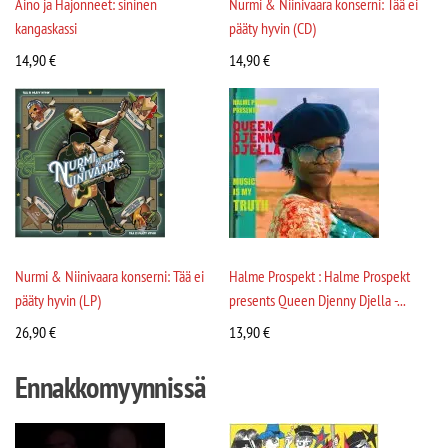
Aino ja Hajonneet: sininen
Nurmi & Niinivaara konserni: Tää ei
kangaskassi
pääty hyvin (CD)
14,90
€
14,90
€
Nurmi & Niinivaara konserni: Tää ei
Halme Prospekt : Halme Prospekt
pääty hyvin (LP)
presents Queen Djenny Djella -...
26,90
€
13,90
€
Ennakkomyynnissä