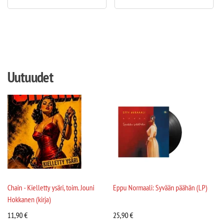
Uutuudet
Chain - Kielletty ysäri, toim. Jouni
Eppu Normaali: Syvään päähän (LP)
Hokkanen (kirja)
11,90
€
25,90
€