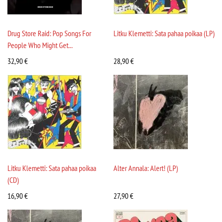
Drug Store Raid: Pop Songs For
Litku Klemetti: Sata pahaa poikaa (LP)
People Who Might Get...
32,90
€
28,90
€
Litku Klemetti: Sata pahaa poikaa
Alter Annala: Alert! (LP)
(CD)
16,90
€
27,90
€