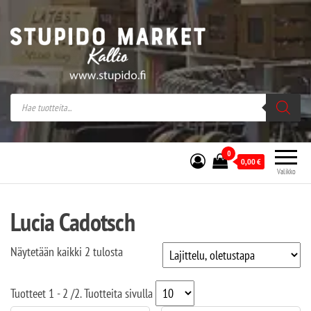
Stupido Market – verkossa ja kivijalassa
Stupido Market on vaihtoehtomusaan
erikoistunut verkko- sekä
kivijalkakauppa Helsingissä Kallion
sydämessä.
0
0,00
€
Valikko
Lucia Cadotsch
Näytetään kaikki 2 tulosta
Tuotteet
1 - 2
/
2
. Tuotteita sivulla