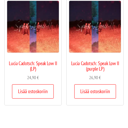
Lucia Cadotsch: Speak Low II
Lucia Cadotsch: Speak Low II
(LP)
(purple LP)
24,90
€
26,90
€
Lisää ostoskoriin
Lisää ostoskoriin