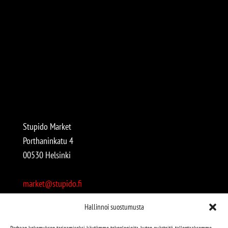
Stupido Market
Porthaninkatu 4
00530 Helsinki
market@stupido.fi
+358 50 4708664
Hallinnoi suostumusta
Avoinna:
Parhaan kokemuksen tarjoamiseksi käytämme teknologioita, kuten evästeitä, tallentaaksemme