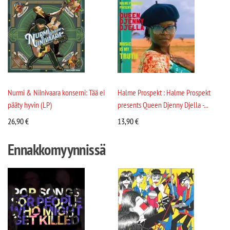
Nurmi & Niinivaara konserni: Tää ei
Halme Prospekt : Halme Prospekt
pääty hyvin (LP)
presents Queen Djenny Djella -...
26,90
€
13,90
€
Ennakkomyynnissä