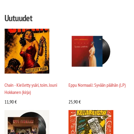
Uutuudet
Chain - Kielletty ysäri, toim. Jouni
Eppu Normaali: Syvään päähän (LP)
Hokkanen (kirja)
11,90
€
25,90
€