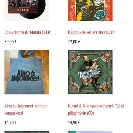
Eppu Normaali: Mutala (3 LP)
Kirjoituksia kellareista vol. 14
39,90
€
12,00
€
Aino ja Hajonneet: sininen
Nurmi & Niinivaara konserni: Tää ei
kangaskassi
pääty hyvin (CD)
14,90
€
14,90
€