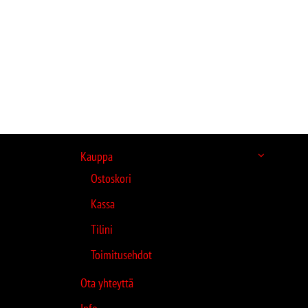
Kauppa
Ostoskori
Kassa
Tilini
Toimitusehdot
Ota yhteyttä