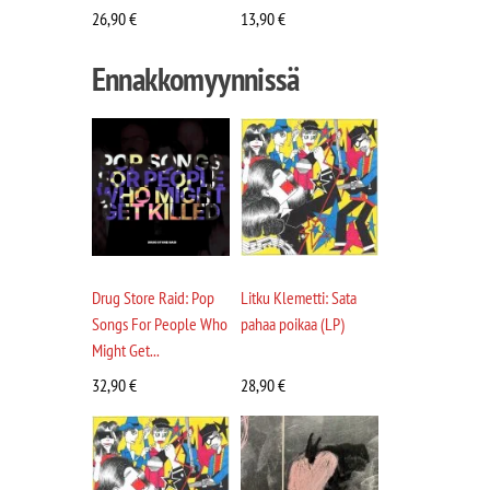
26,90
€
13,90
€
Ennakkomyynnissä
Drug Store Raid: Pop
Litku Klemetti: Sata
Songs For People Who
pahaa poikaa (LP)
Might Get...
32,90
€
28,90
€