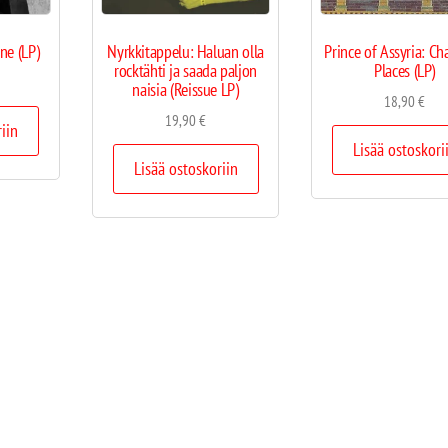
ne (LP)
Nyrkkitappelu: Haluan olla
Prince of Assyria: C
rocktähti ja saada paljon
Places (LP)
naisia (Reissue LP)
18,90
€
19,90
€
riin
Lisää ostoskori
Lisää ostoskoriin