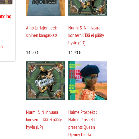
hanging
Aino ja Hajonneet:
Nurmi & Niinivaara
sininen kangaskassi
konserni: Tää ei pääty
hyvin (CD)
in
14,90
€
14,90
€
Nurmi & Niinivaara
Halme Prospekt :
konserni: Tää ei pääty
Halme Prospekt
hyvin (LP)
presents Queen
Djenny Djella -...