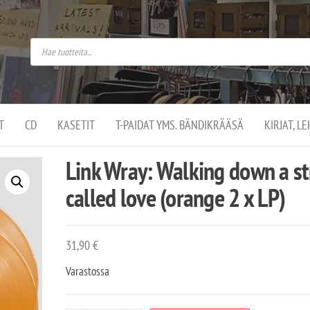
do
arket on
omusaan
t –
ut
ssa
kä
kauppa
ä
lassa
T
CD
KASETIT
T-PAIDAT YMS. BÄNDIKRÄÄSÄ
KIRJAT, L
.
Link Wray: Walking down a st
called love (orange 2 x LP)
31,90
€
Varastossa