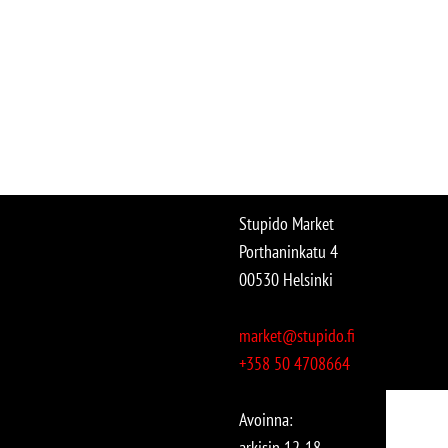
Stupido Market
Porthaninkatu 4
00530 Helsinki
market@stupido.fi
+358 50 4708664
Avoinna:
arkisin 12-18