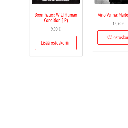
Boomhauer: Wild Human
Aino Venna: Marle
Condition (LP)
15,90
€
9,90
€
Lisää ostosko
Lisää ostoskoriin