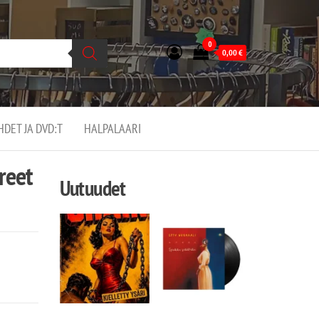
0
0,00
€
EHDET JA DVD:T
HALPALAARI
reet
Uutuudet