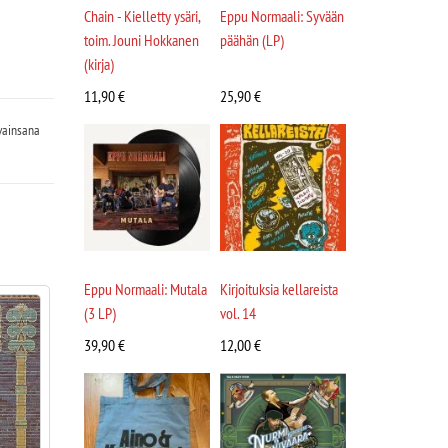
Chain - Kielletty ysäri,
Eppu Normaali: Syvään
toim. Jouni Hokkanen
päähän (LP)
(kirja)
11,90
€
25,90
€
vainsana
Eppu Normaali: Mutala
Kirjoituksia kellareista
(3 LP)
vol. 14
39,90
€
12,00
€