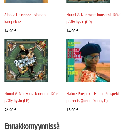
Aino ja Hajonneet: sininen
Nurmi & Niinivaara konserni: Tää ei
kangaskassi
pääty hyvin (CD)
14,90
€
14,90
€
Nurmi & Niinivaara konserni: Tää ei
Halme Prospekt : Halme Prospekt
pääty hyvin (LP)
presents Queen Djenny Djella -...
26,90
€
13,90
€
Ennakkomyynnissä