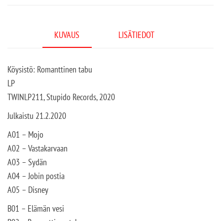
KUVAUS
LISÄTIEDOT
Köysistö: Romanttinen tabu
LP
TWINLP211, Stupido Records, 2020
Julkaistu 21.2.2020
A01 – Mojo
A02 – Vastakarvaan
A03 – Sydän
A04 – Jobin postia
A05 – Disney
B01 – Elämän vesi