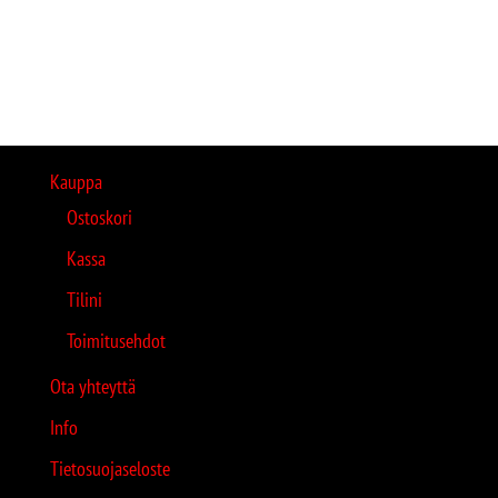
Kauppa
Ostoskori
Kassa
Tilini
Toimitusehdot
Ota yhteyttä
Info
Tietosuojaseloste