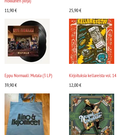
Hokkanen (kirja)
11,90
€
25,90
€
Eppu Normaali: Mutala (3 LP)
Kirjoituksia kellareista vol. 14
39,90
€
12,00
€