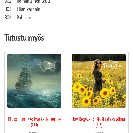
B02 – Romanttinen tabu
B03 – Liian varhain
B04 – Pohjaan
Tutustu myös
Plutonium 74: Matkalla perille
Joy Regwan: Tästä taivas alkaa
(CD)
(LP)