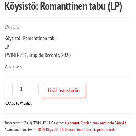
Köysistö: Romanttinen tabu (LP)
19,90
€
Köysistö: Romanttinen tabu
LP
TWINLP211, Stupido Records, 2020
Varastossa
-
+
Lisää ostoskoriin
Add to Wishlist
Tuotetunnus (SKU):
TWINLP211
Osastot:
Alennetut
,
Finnish punk and indie
,
Vinyylit
Avainsanat tuotteelle
2020
,
Köysistö
,
LP
,
Romanttinen tabu
,
stupido records