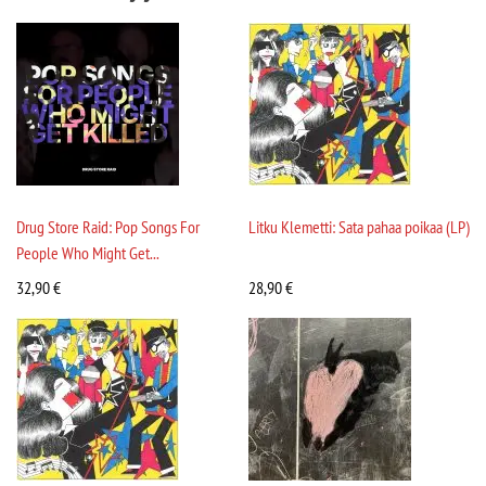
Drug Store Raid: Pop Songs For
Litku Klemetti: Sata pahaa poikaa (LP)
People Who Might Get...
32,90
€
28,90
€