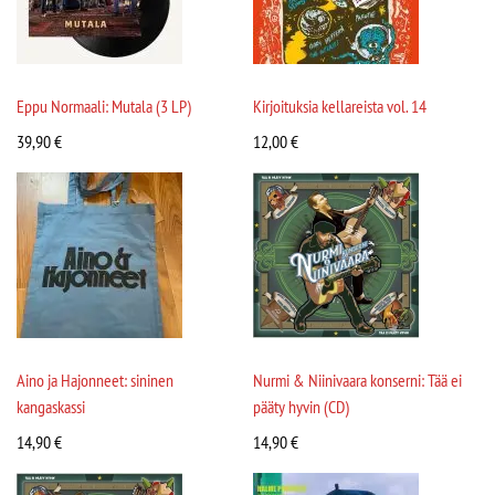
Eppu Normaali: Mutala (3 LP)
Kirjoituksia kellareista vol. 14
39,90
€
12,00
€
Aino ja Hajonneet: sininen
Nurmi & Niinivaara konserni: Tää ei
kangaskassi
pääty hyvin (CD)
14,90
€
14,90
€