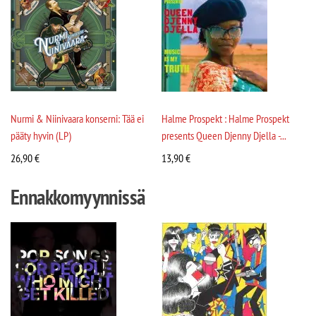
Nurmi & Niinivaara konserni: Tää ei
Halme Prospekt : Halme Prospekt
pääty hyvin (LP)
presents Queen Djenny Djella -...
26,90
€
13,90
€
Ennakkomyynnissä