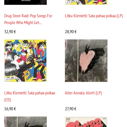
Drug Store Raid: Pop Songs For
Litku Klemetti: Sata pahaa poikaa (LP)
People Who Might Get...
32,90
€
28,90
€
Litku Klemetti: Sata pahaa poikaa
Alter Annala: Alert! (LP)
(CD)
16,90
€
27,90
€