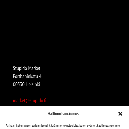
Stupido Market
Porthaninkatu 4
00530 Helsinki
market@stupido.fi
+358 50 4708664
Hallinnoi suostumusta
Avoinna:
Parhaan kokemuksen tarjoamiseksi käytämme teknologioita, kuten evästeitä, tallentaaksemme