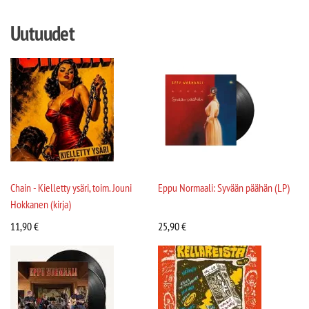
Uutuudet
Chain - Kielletty ysäri, toim. Jouni
Eppu Normaali: Syvään päähän (LP)
Hokkanen (kirja)
11,90
€
25,90
€