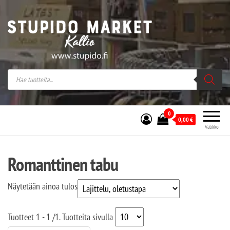
Stupido Market – verkossa ja kivijalassa
Stupido Market on vaihtoehtomusaan
erikoistunut verkko- sekä
kivijalkakauppa Helsingissä Kallion
sydämessä.
0
0,00
€
Valikko
Romanttinen tabu
Näytetään ainoa tulos
Tuotteet
1 - 1
/
1
. Tuotteita sivulla